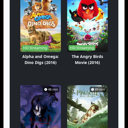
Eps-124
Eps-125
Eps-126
Eps-127
Eps-128
Eps-129
Eps-130
Eps-131
Eps-132
HD Streaming
HD Streaming
Eps-133
Eps-134
Eps-135
Alpha and Omega:
The Angry Birds
Eps-136
Eps-137
Eps-138
Dino Digs (2016)
Movie (2016)
Eps-139
Eps-140
Eps-141
Eps-142
Eps-143
Eps-144
48 min
89 min
Eps-145
Eps-146
Eps-147
Eps-148
Eps-149
Eps-150
Eps-151
Eps-152
Eps-153