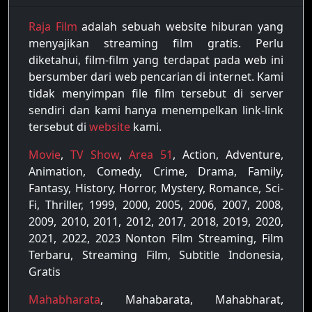
Eps-214
Eps-215
Eps-216
Raja Film
adalah sebuah website hiburan yang
Eps-217
Eps-218
Eps-219
menyajikan streaming film gratis. Perlu
diketahui, film-film yang terdapat pada web ini
Eps-220
Eps-221
Eps-222
bersumber dari web pencarian di internet. Kami
tidak menyimpan file film tersebut di server
Eps-223
Eps-224
Eps-225
sendiri dan kami hanya menempelkan link-link
tersebut di
website
kami.
Eps-226
Eps-227
Eps-228
Movie
,
TV Show
,
Area 51
, Action, Adventure,
Eps-229
Eps-230
Eps-231
Animation, Comedy, Crime, Drama, Family,
Fantasy, History, Horror, Mystery, Romance, Sci-
Eps-232
Eps-233
Eps-234
Fi, Thriller, 1999, 2000, 2005, 2006, 2007, 2008,
2009, 2010, 2011, 2012, 2017, 2018, 2019, 2020,
Eps-235
Eps-236
Eps-237
2021, 2022, 2023 Nonton Film Streaming, Film
Terbaru, Streaming Film, Subtitle Indonesia,
Eps-238
Eps-239
Eps-240
Gratis
Eps-241
Eps-242
Eps-243
Mahabharata
, Mahabarata, Mahabharat,