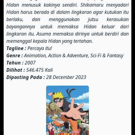
Hidan menusuk kakinya sendiri. Shikamaru menyadari
Eps-31
Eps-32
Eps-33
Hidan harus berada di dalam lingkaran agar kutukan itu
Eps-34
Eps-35
Eps-36
berlaku, dan menggunakan jutsu kerasukan
bayangannya untuk memaksa Hidan keluar dari
Eps-37
Eps-38
Eps-39
lingkaran itu. Asuma memaksa dirinya untuk berdiri dan
memenggal kepala Hidan yang tertahan.
Eps-40
Eps-41
Eps-42
Tagline :
Percaya itu!
Genre :
Animation, Action & Adventure, Sci-Fi & Fantasy
Eps-43
Eps-44
Eps-45
Tahun :
2007
Dilihat :
546.475 Kali
Eps-46
Eps-47
Eps-48
Diposting Pada :
28 December 2023
Eps-49
Eps-50
Eps-51
Eps-52
Eps-53
Eps-54
Eps-55
Eps-56
Eps-57
Eps-58
Eps-59
Eps-60