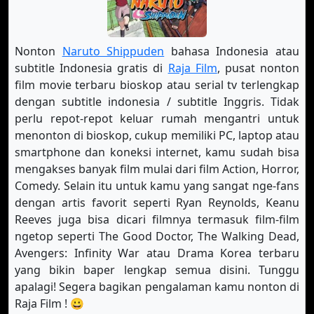
Eps-61
Eps-62
Eps-63
Eps-64
Eps-65
Eps-66
Nonton
Naruto Shippuden
bahasa Indonesia atau
subtitle Indonesia gratis di
Raja Film
, pusat nonton
Eps-67
Eps-68
Eps-69
film movie terbaru bioskop atau serial tv terlengkap
Eps-70
Eps-71
Eps-72
dengan subtitle indonesia / subtitle Inggris. Tidak
perlu repot-repot keluar rumah mengantri untuk
Eps-73
Eps-74
Eps-75
menonton di bioskop, cukup memiliki PC, laptop atau
smartphone dan koneksi internet, kamu sudah bisa
Eps-76
Eps-77
Eps-78
mengakses banyak film mulai dari film Action, Horror,
Comedy. Selain itu untuk kamu yang sangat nge-fans
Eps-79
Eps-80
Eps-81
dengan artis favorit seperti Ryan Reynolds, Keanu
Reeves juga bisa dicari filmnya termasuk film-film
Eps-82
Eps-83
Eps-84
ngetop seperti The Good Doctor, The Walking Dead,
Avengers: Infinity War atau Drama Korea terbaru
Eps-85
Eps-86
Eps-87
yang bikin baper lengkap semua disini. Tunggu
Eps-88
Eps-89
Eps-90
apalagi! Segera bagikan pengalaman kamu nonton di
Raja Film ! 😀