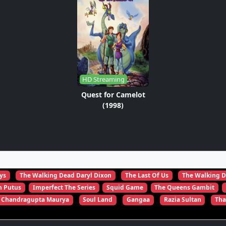
Eps-314
Eps-315
Eps-316
Eps-317
Eps-324
Eps-325
Eps-326
Eps-327
Eps-334
Eps-335
Eps-336
Eps-337
Eps-344
Eps-345
Eps-346
Eps-347
HD Streaming
Quest for Camelot
Eps-354
Eps-355
Eps-356
Eps-357
(1998)
Eps-364
Eps-365
Eps-366
Eps-367
Eps-374
Eps-375
Eps-376
Eps-377
Eps-384
Eps-385
Eps-386
Eps-387
ys
The Walking Dead Daryl Dixon
The Last Of Us
The Walking D
Eps-394
Eps-395
Eps-396
Eps-397
n Putus
Imperfect The Series
Squid Game
The Queens Gambit
Chandragupta Maurya
Soul Land
Gangaa
Razia Sultan
Tha
Eps-404
Eps-405
Eps-406
Eps-407