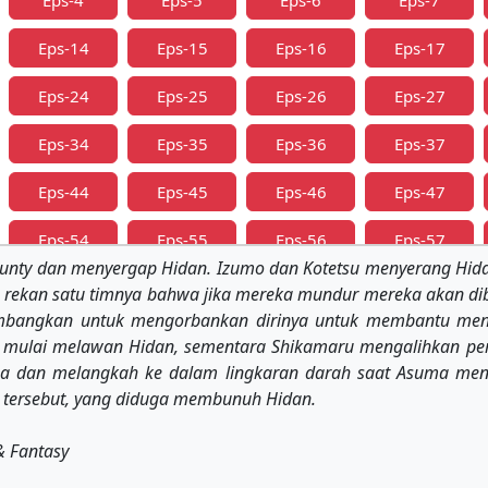
Eps-4
Eps-5
Eps-6
Eps-7
Eps-14
Eps-15
Eps-16
Eps-17
Eps-24
Eps-25
Eps-26
Eps-27
Eps-34
Eps-35
Eps-36
Eps-37
Eps-44
Eps-45
Eps-46
Eps-47
Eps-54
Eps-55
Eps-56
Eps-57
unty dan menyergap Hidan. Izumo dan Kotetsu menyerang H
Eps-64
Eps-65
Eps-66
Eps-67
 rekan satu timnya bahwa jika mereka mundur mereka akan d
bangkan untuk mengorbankan dirinya untuk membantu meng
Eps-74
Eps-75
Eps-76
Eps-77
ma mulai melawan Hidan, sementara Shikamaru mengalihkan 
a dan melangkah ke dalam lingkaran darah saat Asuma men
Eps-84
Eps-85
Eps-86
Eps-87
ersebut, yang diduga membunuh Hidan.
Eps-94
Eps-95
Eps-96
Eps-97
& Fantasy
Eps-104
Eps-105
Eps-106
Eps-107