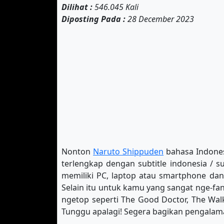
Dilihat :
546.045 Kali
Eps-111
Eps-112
Eps-113
Diposting Pada :
28 December 2023
Eps-121
Eps-122
Eps-123
Eps-131
Eps-132
Eps-133
Eps-141
Eps-142
Eps-143
Eps-151
Eps-152
Eps-153
Eps-161
Eps-162
Eps-163
Eps-171
Eps-172
Eps-173
Nonton
Naruto Shippuden
bahasa Indonesi
terlengkap dengan subtitle indonesia / s
Eps-181
Eps-182
Eps-183
memiliki PC, laptop atau smartphone dan
Selain itu untuk kamu yang sangat nge-fans
Eps-191
Eps-192
Eps-193
ngetop seperti The Good Doctor, The Walk
Tunggu apalagi! Segera bagikan pengalama
Eps-201
Eps-202
Eps-203