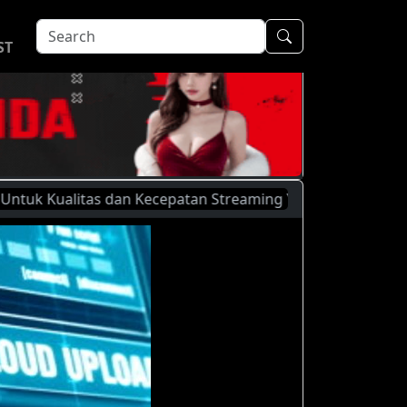
ST
alitas dan Kecepatan Streaming Yang Lebih Baik, Silahkan 