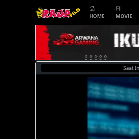
HOME
MOVIE
Saat Ini Anda