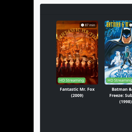
Eps-211
Eps-212
Eps-213
Eps-221
Eps-222
Eps-223
87 min
Eps-231
Eps-232
Eps-233
Eps-241
Eps-242
Eps-243
Eps-251
Eps-252
Eps-253
Eps-261
Eps-262
Eps-263
HD Streaming
HD Streamin
Eps-271
Eps-272
Eps-273
Fantastic Mr. Fox
Batman &
(2009)
Freeze: Su
Eps-281
Eps-282
Eps-283
(1998)
Eps-291
Eps-292
Eps-293
Eps-301
Eps-302
Eps-303