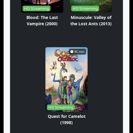
HD Streaming
HD Streaming
Eps-154
Eps-155
Eps-156
Blood: The Last
Minuscule: Valley of
Eps-157
Eps-158
Eps-159
Vampire (2000)
the Lost Ants (2013)
Eps-160
Eps-161
Eps-162
Eps-163
Eps-164
Eps-165
86 min
Eps-166
Eps-167
Eps-168
Eps-169
Eps-170
Eps-171
Eps-172
Eps-173
Eps-174
Eps-175
Eps-176
Eps-177
HD Streaming
Eps-178
Eps-179
Eps-180
Quest for Camelot
(1998)
Eps-181
Eps-182
Eps-183