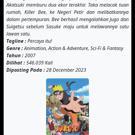
Akatsuki memburu dua ekor terakhir. Taka melacak tuan
Eps-31
Eps-32
Eps-33
rumah, Killer Bee, ke Negeri Petir dan melibatkannya
Eps-34
Eps-35
Eps-36
dalam pertempuran. Bee berhasil mengalahkan Jugo dan
Suigetsu sebelum Sasuke maju untuk melawannya satu
Eps-37
Eps-38
Eps-39
lawan satu.
Tagline :
Percaya itu!
Eps-40
Eps-41
Eps-42
Genre :
Animation, Action & Adventure, Sci-Fi & Fantasy
Tahun :
2007
Eps-43
Eps-44
Eps-45
Dilihat :
546.039 Kali
Diposting Pada :
28 December 2023
Eps-46
Eps-47
Eps-48
Eps-49
Eps-50
Eps-51
Eps-52
Eps-53
Eps-54
Eps-55
Eps-56
Eps-57
Eps-58
Eps-59
Eps-60