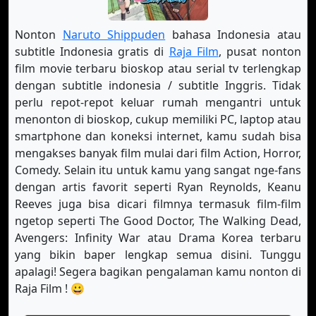
Eps-61
Eps-62
Eps-63
Nonton
Naruto Shippuden
bahasa Indonesia atau
Eps-64
Eps-65
Eps-66
subtitle Indonesia gratis di
Raja Film
, pusat nonton
film movie terbaru bioskop atau serial tv terlengkap
Eps-67
Eps-68
Eps-69
dengan subtitle indonesia / subtitle Inggris. Tidak
Eps-70
Eps-71
Eps-72
perlu repot-repot keluar rumah mengantri untuk
menonton di bioskop, cukup memiliki PC, laptop atau
Eps-73
Eps-74
Eps-75
smartphone dan koneksi internet, kamu sudah bisa
mengakses banyak film mulai dari film Action, Horror,
Eps-76
Eps-77
Eps-78
Comedy. Selain itu untuk kamu yang sangat nge-fans
dengan artis favorit seperti Ryan Reynolds, Keanu
Eps-79
Eps-80
Eps-81
Reeves juga bisa dicari filmnya termasuk film-film
ngetop seperti The Good Doctor, The Walking Dead,
Eps-82
Eps-83
Eps-84
Avengers: Infinity War atau Drama Korea terbaru
yang bikin baper lengkap semua disini. Tunggu
Eps-85
Eps-86
Eps-87
apalagi! Segera bagikan pengalaman kamu nonton di
Eps-88
Eps-89
Eps-90
Raja Film ! 😀