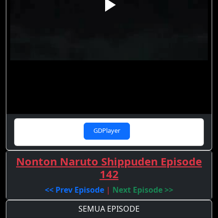
GDPlayer
Nonton Naruto Shippuden Episode
142
<< Prev Episode
|
Next Episode >>
SEMUA EPISODE