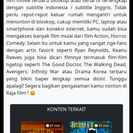
film movie terbaru bioskop atau serial tv terlengkap
Eps-61
Eps-62
Eps-63
dengan subtitle indonesia / subtitle Inggris. Tidak
perlu repot-repot keluar rumah mengantri untuk
Eps-64
Eps-65
Eps-66
menonton di bioskop, cukup memiliki PC, laptop atau
smartphone dan koneksi internet, kamu sudah bisa
Eps-67
Eps-68
Eps-69
mengakses banyak film mulai dari film Action, Horror,
Eps-70
Eps-71
Eps-72
Comedy. Selain itu untuk kamu yang sangat nge-fans
dengan artis favorit seperti Ryan Reynolds, Keanu
Eps-73
Eps-74
Eps-75
Reeves juga bisa dicari filmnya termasuk film-film
ngetop seperti The Good Doctor, The Walking Dead,
Eps-76
Eps-77
Eps-78
Avengers: Infinity War atau Drama Korea terbaru
yang bikin baper lengkap semua disini. Tunggu
Eps-79
Eps-80
Eps-81
apalagi! Segera bagikan pengalaman kamu nonton di
Raja Film ! 😀
Eps-82
Eps-83
Eps-84
Eps-85
Eps-86
Eps-87
KONTEN TERKAIT
Eps-88
Eps-89
Eps-90
87 min
67 min