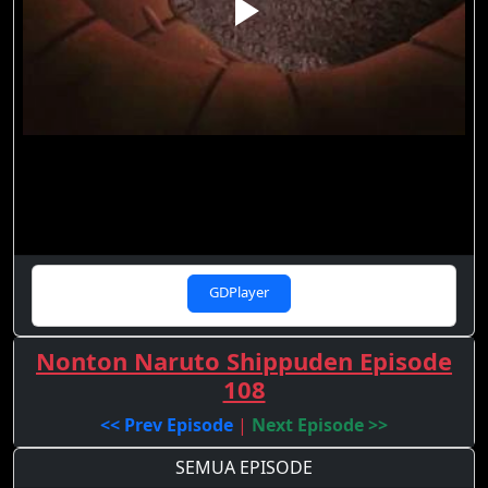
GDPlayer
Nonton Naruto Shippuden Episode
108
<< Prev Episode
|
Next Episode >>
SEMUA EPISODE