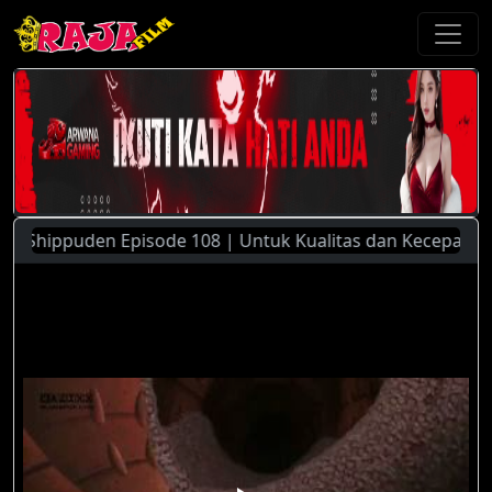
hippuden Episode 108 | Untuk Kualitas dan Kecepatan Stream