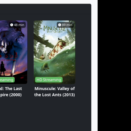
Eps-218
Eps-219
Eps-220
Eps-228
Eps-229
Eps-230
48 min
89 min
Eps-238
Eps-239
Eps-240
Eps-248
Eps-249
Eps-250
Eps-258
Eps-259
Eps-260
Eps-268
Eps-269
Eps-270
reaming
HD Streaming
Eps-278
Eps-279
Eps-280
d: The Last
Minuscule: Valley of
ire (2000)
the Lost Ants (2013)
Eps-288
Eps-289
Eps-290
Eps-298
Eps-299
Eps-300
Eps-308
Eps-309
Eps-310