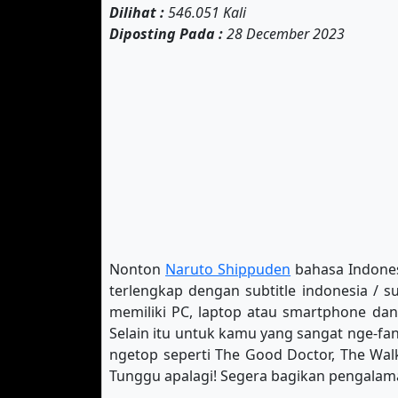
Dilihat :
546.051 Kali
Eps-111
Eps-112
Eps-113
Diposting Pada :
28 December 2023
Eps-121
Eps-122
Eps-123
Eps-131
Eps-132
Eps-133
Eps-141
Eps-142
Eps-143
Eps-151
Eps-152
Eps-153
Eps-161
Eps-162
Eps-163
Eps-171
Eps-172
Eps-173
Nonton
Naruto Shippuden
bahasa Indonesi
terlengkap dengan subtitle indonesia / s
Eps-181
Eps-182
Eps-183
memiliki PC, laptop atau smartphone dan
Selain itu untuk kamu yang sangat nge-fans
Eps-191
Eps-192
Eps-193
ngetop seperti The Good Doctor, The Walk
Tunggu apalagi! Segera bagikan pengalama
Eps-201
Eps-202
Eps-203