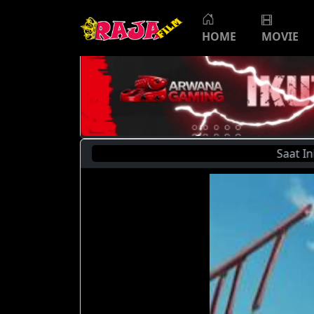
HOME
MOVIE
Saat Ini Anda