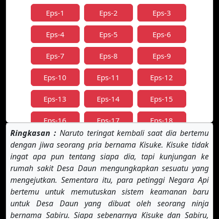
Eps-1
Eps-2
Eps-3
Eps-4
Eps-5
Eps-6
Eps-7
Eps-8
Eps-9
Eps-10
Eps-11
Eps-12
Eps-13
Eps-14
Eps-15
Eps-16
Eps-17
Eps-18
Ringkasan :
Naruto teringat kembali saat dia bertemu
Eps-19
Eps-20
Eps-21
dengan jiwa seorang pria bernama Kisuke. Kisuke tidak
ingat apa pun tentang siapa dia, tapi kunjungan ke
Eps-22
Eps-23
Eps-24
rumah sakit Desa Daun mengungkapkan sesuatu yang
mengejutkan. Sementara itu, para petinggi Negara Api
Eps-25
Eps-26
Eps-27
bertemu untuk memutuskan sistem keamanan baru
untuk Desa Daun yang dibuat oleh seorang ninja
Eps-28
Eps-29
Eps-30
bernama Sabiru. Siapa sebenarnya Kisuke dan Sabiru,