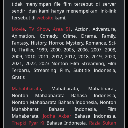
tidak menyimpan file film tersebut di server
Eps-214
Eps-215
Eps-216
sendiri dan kami hanya menempelkan link-link
Eps-217
Eps-218
Eps-219
tersebut di
website
kami.
Movie
,
TV Show
,
Area 51
, Action, Adventure,
Eps-220
Eps-221
Eps-222
Animation, Comedy, Crime, Drama, Family,
Eps-223
Eps-224
Eps-225
Fantasy, History, Horror, Mystery, Romance, Sci-
Fi, Thriller, 1999, 2000, 2005, 2006, 2007, 2008,
Eps-226
Eps-227
Eps-228
2009, 2010, 2011, 2012, 2017, 2018, 2019, 2020,
2021, 2022, 2023 Nonton Film Streaming, Film
Eps-229
Eps-230
Eps-231
Terbaru, Streaming Film, Subtitle Indonesia,
Gratis
Eps-232
Eps-233
Eps-234
Mahabharata
, Mahabarata, Mahabharat,
Eps-235
Eps-236
Eps-237
Nonton Mahabharata Bahasa Indonesia,
Nonton Mahabarata Bahasa Indonesia, Nonton
Eps-238
Eps-239
Eps-240
Mahabharat Bahasa Indonesia, Film
Mahabarata,
Jodha Akbar
Bahasa Indonesia,
Eps-241
Eps-242
Eps-243
Thapki Pyar Ki
Bahasa Indonesia,
Razia Sultan