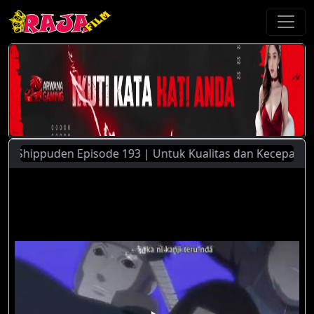
hippuden Episode 193 | Untuk Kualitas dan Kecepatan Strea