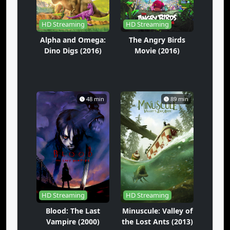
Eps-124
Eps-125
Eps-126
HD Streaming
HD Streaming
Alpha and Omega:
The Angry Birds
Eps-127
Eps-128
Eps-129
Dino Digs (2016)
Movie (2016)
Eps-130
Eps-131
Eps-132
Eps-133
Eps-134
Eps-135
48 min
89 min
Eps-136
Eps-137
Eps-138
Eps-139
Eps-140
Eps-141
Eps-142
Eps-143
Eps-144
Eps-145
Eps-146
Eps-147
HD Streaming
HD Streaming
Eps-148
Eps-149
Eps-150
Blood: The Last
Minuscule: Valley of
Vampire (2000)
the Lost Ants (2013)
Eps-151
Eps-152
Eps-153