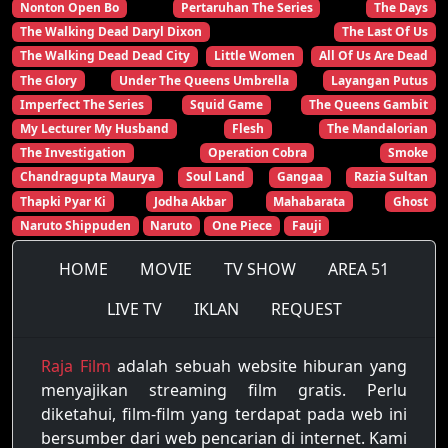
Nonton Open Bo
Pertaruhan The Series
The Days
Eps-184
Eps-185
Eps-186
The Walking Dead Daryl Dixon
The Last Of Us
The Walking Dead Dead City
Little Women
All Of Us Are Dead
Eps-187
Eps-188
Eps-189
The Glory
Under The Queens Umbrella
Layangan Putus
Imperfect The Series
Squid Game
The Queens Gambit
Eps-190
Eps-191
Eps-192
My Lecturer My Husband
Flesh
The Mandalorian
Eps-193
Eps-194
Eps-195
The Investigation
Operation Cobra
Smoke
Chandragupta Maurya
Soul Land
Gangaa
Razia Sultan
Eps-196
Eps-197
Eps-198
Thapki Pyar Ki
Jodha Akbar
Mahabarata
Ghost
Naruto Shippuden
Naruto
One Piece
Fauji
Eps-199
Eps-200
Eps-201
HOME
MOVIE
TV SHOW
AREA 51
Eps-202
Eps-203
Eps-204
LIVE TV
IKLAN
REQUEST
Eps-205
Eps-206
Eps-207
Raja Film
adalah sebuah website hiburan yang
Eps-208
Eps-209
Eps-210
menyajikan streaming film gratis. Perlu
diketahui, film-film yang terdapat pada web ini
Eps-211
Eps-212
Eps-213
bersumber dari web pencarian di internet. Kami