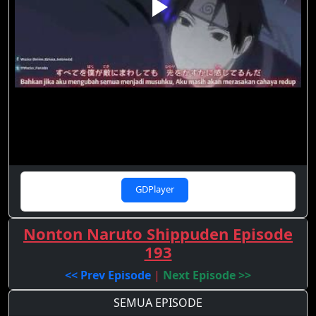
GDPlayer
Nonton Naruto Shippuden Episode
193
<< Prev Episode
|
Next Episode >>
SEMUA EPISODE