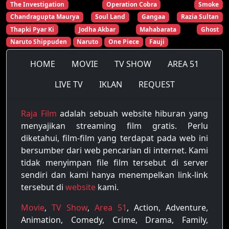
The Investigation
Operation Cobra
Smoke
Eps-184
Eps-185
Eps-186
Chandragupta Maurya
Soul Land
Gangaa
Razia Sultan
Thapki Pyar Ki
Jodha Akbar
Mahabarata
Ghost
Eps-187
Eps-188
Eps-189
Naruto Shippuden
Naruto
One Piece
Fauji
Eps-190
Eps-191
Eps-192
HOME
MOVIE
TV SHOW
AREA 51
Eps-193
Eps-194
Eps-195
LIVE TV
IKLAN
REQUEST
Eps-196
Eps-197
Eps-198
Raja Film
adalah sebuah website hiburan yang
Eps-199
Eps-200
Eps-201
menyajikan streaming film gratis. Perlu
diketahui, film-film yang terdapat pada web ini
Eps-202
Eps-203
Eps-204
bersumber dari web pencarian di internet. Kami
tidak menyimpan file film tersebut di server
Eps-205
Eps-206
Eps-207
sendiri dan kami hanya menempelkan link-link
tersebut di
website
kami.
Eps-208
Eps-209
Eps-210
Movie
,
TV Show
,
Area 51
, Action, Adventure,
Eps-211
Eps-212
Eps-213
Animation, Comedy, Crime, Drama, Family,