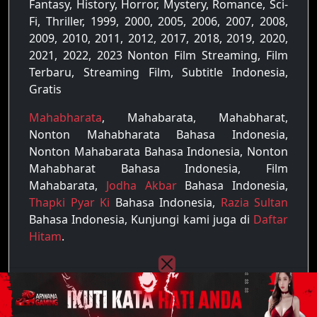
Fantasy, History, Horror, Mystery, Romance, Sci-
Eps-214
Eps-215
Eps-216
Fi, Thriller, 1999, 2000, 2005, 2006, 2007, 2008,
2009, 2010, 2011, 2012, 2017, 2018, 2019, 2020,
Eps-217
Eps-218
Eps-219
2021, 2022, 2023 Nonton Film Streaming, Film
Terbaru, Streaming Film, Subtitle Indonesia,
Eps-220
Eps-221
Eps-222
Gratis
Eps-223
Eps-224
Eps-225
Mahabharata
, Mahabarata, Mahabharat,
Nonton Mahabharata Bahasa Indonesia,
Eps-226
Eps-227
Eps-228
Nonton Mahabarata Bahasa Indonesia, Nonton
Eps-229
Eps-230
Eps-231
Mahabharat Bahasa Indonesia, Film
Mahabarata,
Jodha Akbar
Bahasa Indonesia,
Eps-232
Eps-233
Eps-234
Thapki Pyar Ki
Bahasa Indonesia,
Razia Sultan
Bahasa Indonesia, Kunjungi kami juga di
Daftar
Eps-235
Eps-236
Eps-237
Hitam
.
Eps-238
Eps-239
Eps-240
Copyright © 2022 - 2026
Raja Film
| All rights
Eps-241
Eps-242
Eps-243
reserved