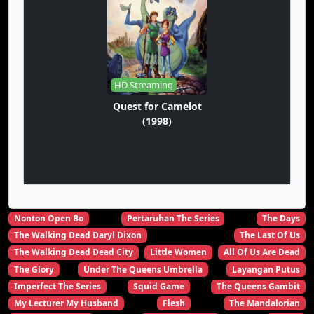
Eps-154
Eps-155
Eps-156
Eps-157
Eps-158
Eps-159
Eps-160
Eps-161
Eps-162
HD Streaming
Quest for Camelot
Eps-163
Eps-164
Eps-165
(1998)
Eps-166
Eps-167
Eps-168
Eps-169
Eps-170
Eps-171
Eps-172
Eps-173
Eps-174
Nonton Open Bo
Pertaruhan The Series
The Days
The Walking Dead Daryl Dixon
The Last Of Us
Eps-175
Eps-176
Eps-177
The Walking Dead Dead City
Little Women
All Of Us Are Dead
Eps-178
Eps-179
Eps-180
The Glory
Under The Queens Umbrella
Layangan Putus
Imperfect The Series
Squid Game
The Queens Gambit
Eps-181
Eps-182
Eps-183
My Lecturer My Husband
Flesh
The Mandalorian