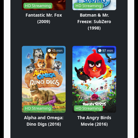
Eps-91
Eps-92
Eps-93
HD Streaming
HD Streaming
Eps-94
Eps-95
Eps-96
Fantastic Mr. Fox
Batman & Mr.
(2009)
Freeze: SubZero
Eps-97
Eps-98
Eps-99
(1998)
Eps-100
Eps-101
Eps-102
45 min
97 min
Eps-103
Eps-104
Eps-105
Eps-106
Eps-107
Eps-108
Eps-109
Eps-110
Eps-111
Eps-112
Eps-113
Eps-114
HD Streaming
HD Streaming
Eps-115
Eps-116
Eps-117
Alpha and Omega:
The Angry Birds
Eps-118
Eps-119
Eps-120
Dino Digs (2016)
Movie (2016)
Eps-121
Eps-122
Eps-123