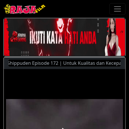
Shippuden Episode 172 | Untuk Kualitas dan Kecepatan Strea