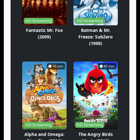
Eps-91
Eps-92
Eps-93
Eps-94
Eps-95
Eps-96
HD Streaming
HD Streaming
Eps-97
Eps-98
Eps-99
Fantastic Mr. Fox
Batman & Mr.
(2009)
Freeze: SubZero
Eps-100
Eps-101
Eps-102
(1998)
Eps-103
Eps-104
Eps-105
45 min
97 min
Eps-106
Eps-107
Eps-108
Eps-109
Eps-110
Eps-111
Eps-112
Eps-113
Eps-114
Eps-115
Eps-116
Eps-117
Eps-118
Eps-119
Eps-120
HD Streaming
HD Streaming
Alpha and Omega:
The Angry Birds
Eps-121
Eps-122
Eps-123