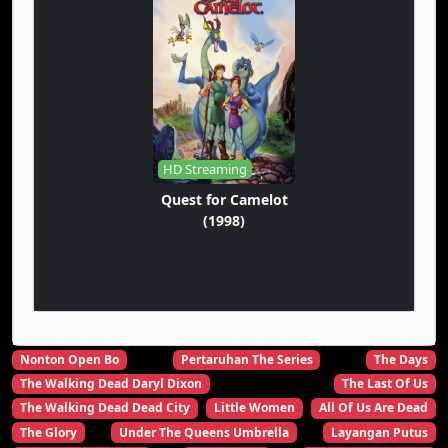
Eps-154
Eps-155
Eps-156
Eps-157
Eps-158
Eps-159
Eps-160
Eps-161
Eps-162
Eps-163
Eps-164
Eps-165
HD Streaming
Quest for Camelot
Eps-166
Eps-167
Eps-168
(1998)
Eps-169
Eps-170
Eps-171
Eps-172
Eps-173
Eps-174
Eps-175
Eps-176
Eps-177
Nonton Open Bo
Pertaruhan The Series
The Days
Eps-178
Eps-179
Eps-180
The Walking Dead Daryl Dixon
The Last Of Us
The Walking Dead Dead City
Little Women
All Of Us Are Dead
Eps-181
Eps-182
Eps-183
The Glory
Under The Queens Umbrella
Layangan Putus