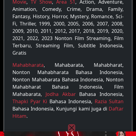
Movie
,
TV Show
,
Area 51
, Action, Adventure,
Eps-214
Eps-215
Eps-216
Animation, Comedy, Crime, Drama, Family,
Fantasy, History, Horror, Mystery, Romance, Sci-
Eps-217
Eps-218
Eps-219
Fi, Thriller, 1999, 2000, 2005, 2006, 2007, 2008,
2009, 2010, 2011, 2012, 2017, 2018, 2019, 2020,
Eps-220
Eps-221
Eps-222
2021, 2022, 2023 Nonton Film Streaming, Film
Eps-223
Eps-224
Eps-225
Terbaru, Streaming Film, Subtitle Indonesia,
Gratis
Eps-226
Eps-227
Eps-228
Mahabharata
, Mahabarata, Mahabharat,
Eps-229
Eps-230
Eps-231
Nonton Mahabharata Bahasa Indonesia,
Nonton Mahabarata Bahasa Indonesia, Nonton
Eps-232
Eps-233
Eps-234
Mahabharat Bahasa Indonesia, Film
Mahabarata,
Jodha Akbar
Bahasa Indonesia,
Eps-235
Eps-236
Eps-237
Thapki Pyar Ki
Bahasa Indonesia,
Razia Sultan
Bahasa Indonesia, Kunjungi kami juga di
Daftar
Eps-238
Eps-239
Eps-240
Hitam
.
Eps-241
Eps-242
Eps-243
Copyright © 2022 - 2026
Raja Film
| All rights