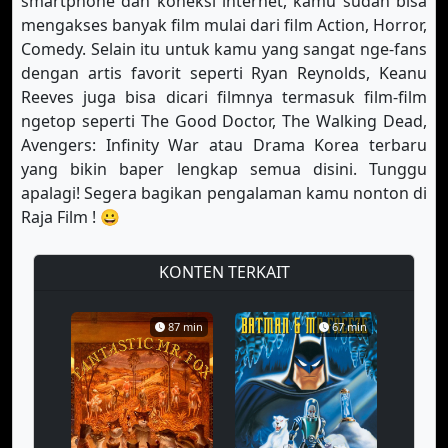
smartphone dan koneksi internet, kamu sudah bisa
Eps-61
Eps-62
Eps-63
mengakses banyak film mulai dari film Action, Horror,
Comedy. Selain itu untuk kamu yang sangat nge-fans
Eps-64
Eps-65
Eps-66
dengan artis favorit seperti Ryan Reynolds, Keanu
Reeves juga bisa dicari filmnya termasuk film-film
Eps-67
Eps-68
Eps-69
ngetop seperti The Good Doctor, The Walking Dead,
Eps-70
Eps-71
Eps-72
Avengers: Infinity War atau Drama Korea terbaru
yang bikin baper lengkap semua disini. Tunggu
Eps-73
Eps-74
Eps-75
apalagi! Segera bagikan pengalaman kamu nonton di
Raja Film ! 😀
Eps-76
Eps-77
Eps-78
KONTEN TERKAIT
Eps-79
Eps-80
Eps-81
Eps-82
Eps-83
Eps-84
87 min
67 min
Eps-85
Eps-86
Eps-87
Eps-88
Eps-89
Eps-90