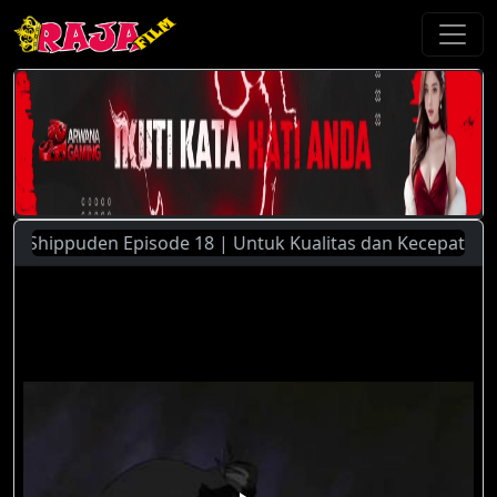
Shippuden Episode 18 | Untuk Kualitas dan Kecepatan Stream