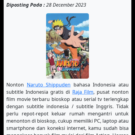
Diposting Pada :
28 December 2023
Eps-31
Eps-32
Eps-33
Eps-34
Eps-35
Eps-36
Eps-37
Eps-38
Eps-39
Eps-40
Eps-41
Eps-42
Eps-43
Eps-44
Eps-45
Eps-46
Eps-47
Eps-48
Nonton
Naruto Shippuden
bahasa Indonesia atau
Eps-49
Eps-50
Eps-51
subtitle Indonesia gratis di
Raja Film
, pusat nonton
Eps-52
Eps-53
Eps-54
film movie terbaru bioskop atau serial tv terlengkap
dengan subtitle indonesia / subtitle Inggris. Tidak
Eps-55
Eps-56
Eps-57
perlu repot-repot keluar rumah mengantri untuk
menonton di bioskop, cukup memiliki PC, laptop atau
Eps-58
Eps-59
Eps-60
smartphone dan koneksi internet, kamu sudah bisa