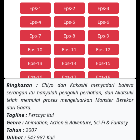
Eps-1
Eps-2
Eps-3
Eps-4
Eps-5
Eps-6
Eps-7
Eps-8
Eps-9
Eps-10
Eps-11
Eps-12
Eps-13
Eps-14
Eps-15
Eps-16
Eps-17
Eps-18
Ringkasan :
Chiyo dan Kakashi menyadari bahwa
Eps-19
Eps-20
Eps-21
serangan itu hanyalah pengalih perhatian, dan Akatsuki
telah memulai proses mengeluarkan Monster Berekor
Eps-22
Eps-23
Eps-24
dari Gaara.
Tagline :
Percaya itu!
Eps-25
Eps-26
Eps-27
Genre :
Animation, Action & Adventure, Sci-Fi & Fantasy
Tahun :
2007
Eps-28
Eps-29
Eps-30
Dilihat :
543.987 Kali