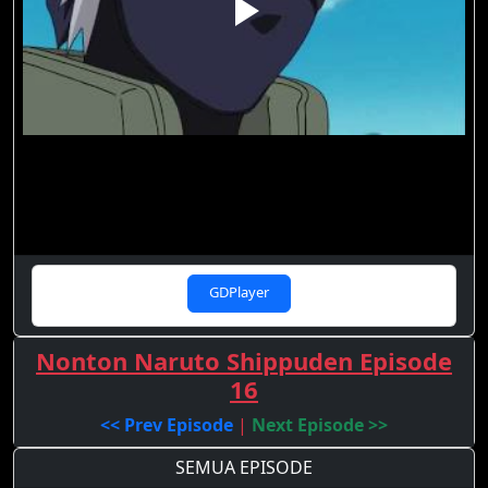
GDPlayer
Nonton Naruto Shippuden Episode
16
<< Prev Episode
|
Next Episode >>
SEMUA EPISODE