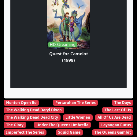
Eps-154
Eps-155
Eps-156
Eps-157
Eps-158
Eps-159
Eps-160
Eps-161
Eps-162
HD Streaming
Eps-163
Eps-164
Eps-165
Quest for Camelot
(1998)
Eps-166
Eps-167
Eps-168
Eps-169
Eps-170
Eps-171
Eps-172
Eps-173
Eps-174
Nonton Open Bo
Pertaruhan The Series
The Days
Eps-175
Eps-176
Eps-177
The Walking Dead Daryl Dixon
The Last Of Us
Eps-178
Eps-179
Eps-180
The Walking Dead Dead City
Little Women
All Of Us Are Dead
The Glory
Under The Queens Umbrella
Layangan Putus
Eps-181
Eps-182
Eps-183
Imperfect The Series
Squid Game
The Queens Gambit