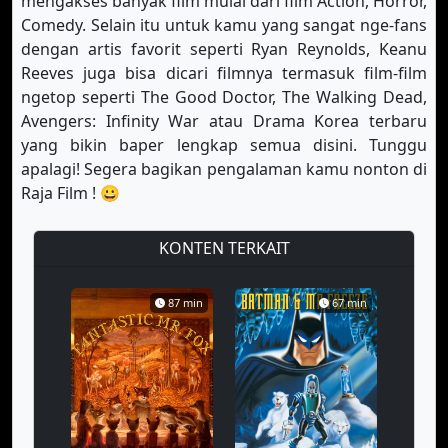
mengakses banyak film mulai dari film Action, Horror,
Eps-61
Eps-62
Eps-63
Comedy. Selain itu untuk kamu yang sangat nge-fans
dengan artis favorit seperti Ryan Reynolds, Keanu
Eps-64
Eps-65
Eps-66
Reeves juga bisa dicari filmnya termasuk film-film
ngetop seperti The Good Doctor, The Walking Dead,
Eps-67
Eps-68
Eps-69
Avengers: Infinity War atau Drama Korea terbaru
Eps-70
Eps-71
Eps-72
yang bikin baper lengkap semua disini. Tunggu
apalagi! Segera bagikan pengalaman kamu nonton di
Eps-73
Eps-74
Eps-75
Raja Film ! 😀
Eps-76
Eps-77
Eps-78
KONTEN TERKAIT
Eps-79
Eps-80
Eps-81
87 min
67 min
Eps-82
Eps-83
Eps-84
Eps-85
Eps-86
Eps-87
Eps-88
Eps-89
Eps-90