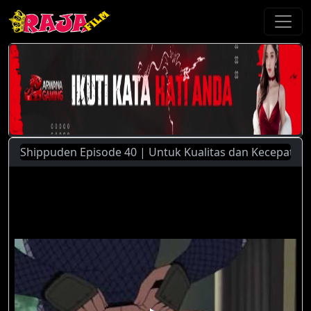
Shippuden Episode 40 | Untuk Kualitas dan Kecepatan Stream