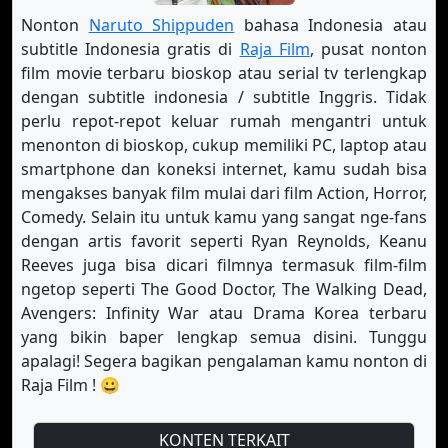
Eps-61
Eps-62
Eps-63
Nonton
Naruto Shippuden
bahasa Indonesia atau
subtitle Indonesia gratis di
Raja Film
, pusat nonton
Eps-64
Eps-65
Eps-66
film movie terbaru bioskop atau serial tv terlengkap
dengan subtitle indonesia / subtitle Inggris. Tidak
Eps-67
Eps-68
Eps-69
perlu repot-repot keluar rumah mengantri untuk
Eps-70
Eps-71
Eps-72
menonton di bioskop, cukup memiliki PC, laptop atau
smartphone dan koneksi internet, kamu sudah bisa
Eps-73
Eps-74
Eps-75
mengakses banyak film mulai dari film Action, Horror,
Comedy. Selain itu untuk kamu yang sangat nge-fans
Eps-76
Eps-77
Eps-78
dengan artis favorit seperti Ryan Reynolds, Keanu
Reeves juga bisa dicari filmnya termasuk film-film
Eps-79
Eps-80
Eps-81
ngetop seperti The Good Doctor, The Walking Dead,
Avengers: Infinity War atau Drama Korea terbaru
Eps-82
Eps-83
Eps-84
yang bikin baper lengkap semua disini. Tunggu
apalagi! Segera bagikan pengalaman kamu nonton di
Eps-85
Eps-86
Eps-87
Raja Film ! 😀
Eps-88
Eps-89
Eps-90
KONTEN TERKAIT