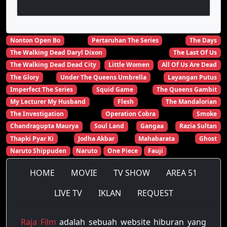
Eps-184
Eps-185
Eps-186
Eps-187
Eps-188
Eps-189
Nonton Open Bo
Pertaruhan The Series
The Days
The Walking Dead Daryl Dixon
The Last Of Us
Eps-190
Eps-191
Eps-192
The Walking Dead Dead City
Little Women
All Of Us Are Dead
The Glory
Under The Queens Umbrella
Layangan Putus
Eps-193
Eps-194
Eps-195
Imperfect The Series
Squid Game
The Queens Gambit
Eps-196
Eps-197
Eps-198
My Lecturer My Husband
Flesh
The Mandalorian
The Investigation
Operation Cobra
Smoke
Eps-199
Eps-200
Eps-201
Chandragupta Maurya
Soul Land
Gangaa
Razia Sultan
Thapki Pyar Ki
Jodha Akbar
Mahabarata
Ghost
Eps-202
Eps-203
Eps-204
Naruto Shippuden
Naruto
One Piece
Fauji
Eps-205
Eps-206
Eps-207
HOME
MOVIE
TV SHOW
AREA 51
Eps-208
Eps-209
Eps-210
LIVE TV
IKLAN
REQUEST
Eps-211
Eps-212
Eps-213
Raja Film
adalah sebuah website hiburan yang