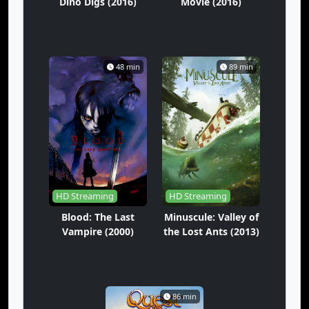
Dino Digs (2016)
Movie (2016)
Eps-124
Eps-125
Eps-126
Eps-127
Eps-128
Eps-129
48 min
89 min
Eps-130
Eps-131
Eps-132
Eps-133
Eps-134
Eps-135
Eps-136
Eps-137
Eps-138
Eps-139
Eps-140
Eps-141
HD Streaming
HD Streaming
Eps-142
Eps-143
Eps-144
Blood: The Last
Minuscule: Valley of
Vampire (2000)
the Lost Ants (2013)
Eps-145
Eps-146
Eps-147
Eps-148
Eps-149
Eps-150
86 min
Eps-151
Eps-152
Eps-153