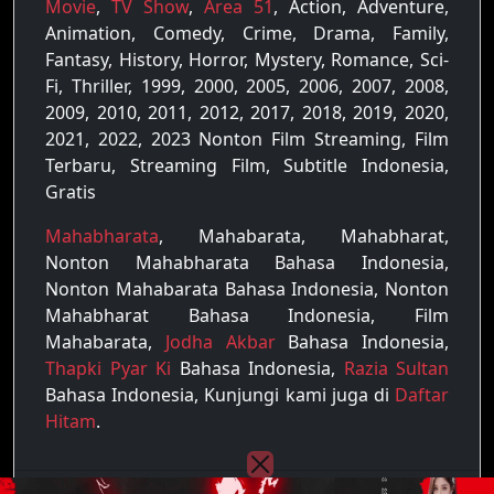
Movie
,
TV Show
,
Area 51
, Action, Adventure,
Eps-214
Eps-215
Eps-216
Animation, Comedy, Crime, Drama, Family,
Fantasy, History, Horror, Mystery, Romance, Sci-
Eps-217
Eps-218
Eps-219
Fi, Thriller, 1999, 2000, 2005, 2006, 2007, 2008,
2009, 2010, 2011, 2012, 2017, 2018, 2019, 2020,
Eps-220
Eps-221
Eps-222
2021, 2022, 2023 Nonton Film Streaming, Film
Eps-223
Eps-224
Eps-225
Terbaru, Streaming Film, Subtitle Indonesia,
Gratis
Eps-226
Eps-227
Eps-228
Mahabharata
, Mahabarata, Mahabharat,
Eps-229
Eps-230
Eps-231
Nonton Mahabharata Bahasa Indonesia,
Nonton Mahabarata Bahasa Indonesia, Nonton
Eps-232
Eps-233
Eps-234
Mahabharat Bahasa Indonesia, Film
Mahabarata,
Jodha Akbar
Bahasa Indonesia,
Eps-235
Eps-236
Eps-237
Thapki Pyar Ki
Bahasa Indonesia,
Razia Sultan
Bahasa Indonesia, Kunjungi kami juga di
Daftar
Eps-238
Eps-239
Eps-240
Hitam
.
Eps-241
Eps-242
Eps-243
Copyright © 2022 - 2026
Raja Film
| All rights