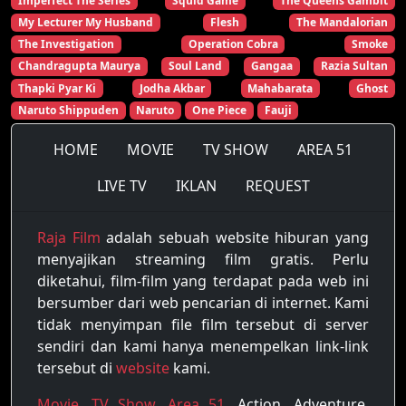
Imperfect The Series
Squid Game
The Queens Gambit
My Lecturer My Husband
Flesh
The Mandalorian
The Investigation
Operation Cobra
Smoke
Chandragupta Maurya
Soul Land
Gangaa
Razia Sultan
Thapki Pyar Ki
Jodha Akbar
Mahabarata
Ghost
Naruto Shippuden
Naruto
One Piece
Fauji
HOME
MOVIE
TV SHOW
AREA 51
LIVE TV
IKLAN
REQUEST
Raja Film
adalah sebuah website hiburan yang
menyajikan streaming film gratis. Perlu
diketahui, film-film yang terdapat pada web ini
bersumber dari web pencarian di internet. Kami
tidak menyimpan file film tersebut di server
sendiri dan kami hanya menempelkan link-link
tersebut di
website
kami.
Movie
,
TV Show
,
Area 51
, Action, Adventure,