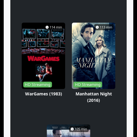
114 min
113 min
HD Streaming
HD Streaming
WarGames (1983)
Manhattan Night
(2016)
105 min