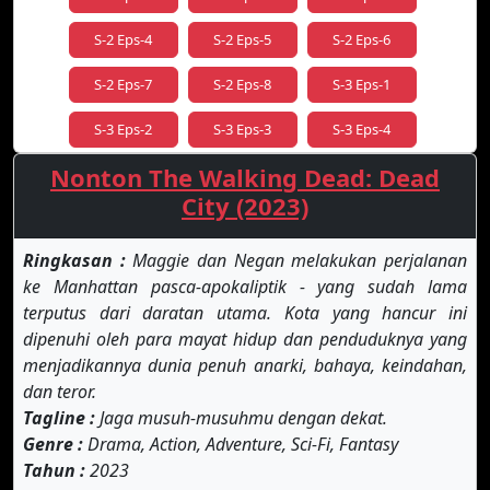
S-2 Eps-4
S-2 Eps-5
S-2 Eps-6
S-2 Eps-7
S-2 Eps-8
S-3 Eps-1
S-3 Eps-2
S-3 Eps-3
S-3 Eps-4
Nonton The Walking Dead: Dead
S-3 Eps-5
S-3 Eps-6
S-3 Eps-7
City (2023)
S-3 Eps-8
Ringkasan :
Maggie dan Negan melakukan perjalanan
ke Manhattan pasca-apokaliptik - yang sudah lama
terputus dari daratan utama. Kota yang hancur ini
dipenuhi oleh para mayat hidup dan penduduknya yang
menjadikannya dunia penuh anarki, bahaya, keindahan,
dan teror.
Tagline :
Jaga musuh-musuhmu dengan dekat.
Genre :
Drama, Action, Adventure, Sci-Fi, Fantasy
Tahun :
2023