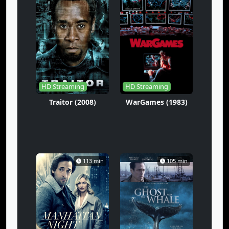
HD Streaming
HD Streaming
Traitor (2008)
WarGames (1983)
113 min
105 min