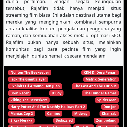
dunia perfilman. Dengan segala keunggulan
tersebut, Rajafilm tidak hanya menjadi situs
streaming film biasa. Ini adalah destinasi utama bagi
mereka yang menginginkan kombinasi sempurna
antara kualitas konten, pengalaman pengguna yang
ramah, dan kemudahan akses melalui optimasi SEO.
Rajafilm bukan hanya sebuah situs, melainkan
komunitas bagi para pecinta film yang ingin
menjelajahi dunia sinematik secara mendalam.
Nonton The Beekeeper
KKN Di Desa Penari
Jack The Giant Slayer
Matrix Generation
Exploits Of A Young Don Juan
The Fast And The Furious
Born Racer
It Boy
The Hunger Games
Viking The Berserkers
Spider Man
Harry Potter And The Deathly Hallows Part 2
Don Jon
Maniac Cop 2
Camino
Midway
Khanzab
Siksa Neraka
Bedazzled
Zombieland