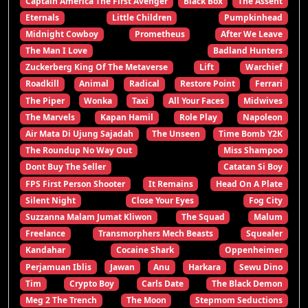
Captain America The First Avenger
Black Box
The Assent
Eternals
Little Children
Pumpkinhead
Midnight Cowboy
Prometheus
After We Leave
The Man I Love
Badland Hunters
Zuckerberg King Of The Metaverse
Lift
Warchief
Roadkill
Animal
Radical
Restore Point
Ferrari
The Piper
Wonka
Taxi
All Your Faces
Midwives
The Marvels
Kapan Hamil
Role Play
Napoleon
Air Mata Di Ujung Sajadah
The Unseen
Time Bomb Y2K
The Roundup No Way Out
Miss Shampoo
Dont Buy The Seller
Catatan Si Boy
FPS First Person Shooter
It Remains
Head On A Plate
Silent Night
Close Your Eyes
Fog City
Suzzanna Malam Jumat Kliwon
The Squad
Malum
Freelance
Transmorphers Mech Beasts
Squealer
Kandahar
Cocaine Shark
Oppenheimer
Perjamuan Iblis
Jawan
Anu
Harkara
Sewu Dino
Tim
Crypto Boy
Carls Date
The Black Demon
Meg 2 The Trench
The Moon
Stepmom Seductions