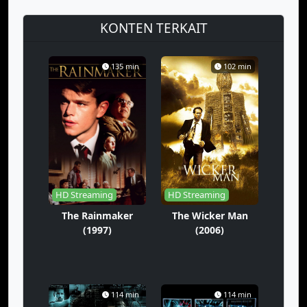
KONTEN TERKAIT
135 min
102 min
HD Streaming
HD Streaming
The Rainmaker
The Wicker Man
(1997)
(2006)
114 min
114 min