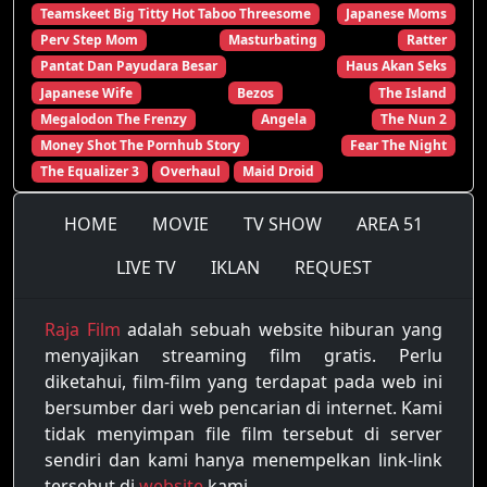
Teamskeet Big Titty Hot Taboo Threesome
Japanese Moms
Perv Step Mom
Masturbating
Ratter
Pantat Dan Payudara Besar
Haus Akan Seks
Japanese Wife
Bezos
The Island
Megalodon The Frenzy
Angela
The Nun 2
Money Shot The Pornhub Story
Fear The Night
The Equalizer 3
Overhaul
Maid Droid
HOME
MOVIE
TV SHOW
AREA 51
LIVE TV
IKLAN
REQUEST
Raja Film
adalah sebuah website hiburan yang
menyajikan streaming film gratis. Perlu
diketahui, film-film yang terdapat pada web ini
bersumber dari web pencarian di internet. Kami
tidak menyimpan file film tersebut di server
sendiri dan kami hanya menempelkan link-link
tersebut di
website
kami.