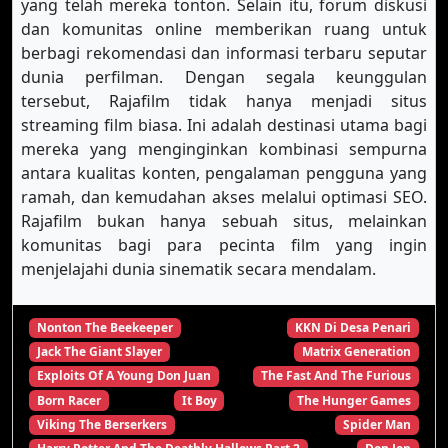
yang telah mereka tonton. Selain itu, forum diskusi
dan komunitas online memberikan ruang untuk
berbagi rekomendasi dan informasi terbaru seputar
dunia perfilman. Dengan segala keunggulan
tersebut, Rajafilm tidak hanya menjadi situs
streaming film biasa. Ini adalah destinasi utama bagi
mereka yang menginginkan kombinasi sempurna
antara kualitas konten, pengalaman pengguna yang
ramah, dan kemudahan akses melalui optimasi SEO.
Rajafilm bukan hanya sebuah situs, melainkan
komunitas bagi para pecinta film yang ingin
menjelajahi dunia sinematik secara mendalam.
Nonton The Beekeeper
KKN Di Desa Penari
Jack The Giant Slayer
Matrix Generation
Exploits Of A Young Don Juan
The Fast And The Furious
Born Racer
It Boy
The Hunger Games
Viking The Berserkers
Spider Man