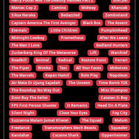
Harry Potter And The Deathly Hallows Part 2
Don Jon
Maniac Cop 2
Camino
Midway
Khanzab
Siksa Neraka
Bedazzled
Zombieland
Captain America The First Avenger
Black Box
The Assent
Eternals
Little Children
Pumpkinhead
Midnight Cowboy
Prometheus
After We Leave
The Man I Love
Badland Hunters
Zuckerberg King Of The Metaverse
Lift
Warchief
Roadkill
Animal
Radical
Restore Point
Ferrari
The Piper
Wonka
Taxi
All Your Faces
Midwives
The Marvels
Kapan Hamil
Role Play
Napoleon
Air Mata Di Ujung Sajadah
The Unseen
Time Bomb Y2K
The Roundup No Way Out
Miss Shampoo
Dont Buy The Seller
Catatan Si Boy
FPS First Person Shooter
It Remains
Head On A Plate
Silent Night
Close Your Eyes
Fog City
Suzzanna Malam Jumat Kliwon
The Squad
Malum
Freelance
Transmorphers Mech Beasts
Squealer
Kandahar
Cocaine Shark
Oppenheimer