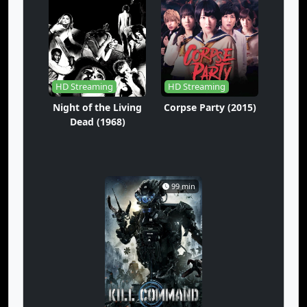
HD Streaming
HD Streaming
Night of the Living
Corpse Party (2015)
Dead (1968)
99 min