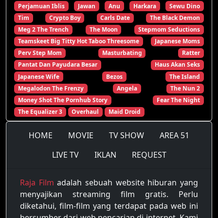
Perjamuan Iblis
Jawan
Anu
Harkara
Sewu Dino
Tim
Crypto Boy
Carls Date
The Black Demon
Meg 2 The Trench
The Moon
Stepmom Seductions
Teamskeet Big Titty Hot Taboo Threesome
Japanese Moms
Perv Step Mom
Masturbating
Ratter
Pantat Dan Payudara Besar
Haus Akan Seks
Japanese Wife
Bezos
The Island
Megalodon The Frenzy
Angela
The Nun 2
Money Shot The Pornhub Story
Fear The Night
The Equalizer 3
Overhaul
Maid Droid
HOME
MOVIE
TV SHOW
AREA 51
LIVE TV
IKLAN
REQUEST
Raja Film
adalah sebuah website hiburan yang
menyajikan streaming film gratis. Perlu
diketahui, film-film yang terdapat pada web ini
bersumber dari web pencarian di internet. Kami