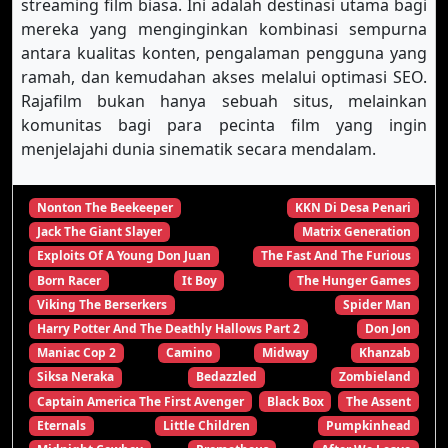
streaming film biasa. Ini adalah destinasi utama bagi
mereka yang menginginkan kombinasi sempurna
antara kualitas konten, pengalaman pengguna yang
ramah, dan kemudahan akses melalui optimasi SEO.
Rajafilm bukan hanya sebuah situs, melainkan
komunitas bagi para pecinta film yang ingin
menjelajahi dunia sinematik secara mendalam.
Nonton The Beekeeper
KKN Di Desa Penari
Jack The Giant Slayer
Matrix Generation
Exploits Of A Young Don Juan
The Fast And The Furious
Born Racer
It Boy
The Hunger Games
Viking The Berserkers
Spider Man
Harry Potter And The Deathly Hallows Part 2
Don Jon
Maniac Cop 2
Camino
Midway
Khanzab
Siksa Neraka
Bedazzled
Zombieland
Captain America The First Avenger
Black Box
The Assent
Eternals
Little Children
Pumpkinhead