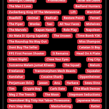
Midnight Cowboy
Prometheus
After We Leave
The Man I Love
Badland Hunters
Zuckerberg King Of The Metaverse
Lift
Warchief
Roadkill
Animal
Radical
Restore Point
Ferrari
The Piper
Wonka
Taxi
All Your Faces
Midwives
The Marvels
Kapan Hamil
Role Play
Napoleon
Air Mata Di Ujung Sajadah
The Unseen
Time Bomb Y2K
The Roundup No Way Out
Miss Shampoo
Dont Buy The Seller
Catatan Si Boy
FPS First Person Shooter
It Remains
Head On A Plate
Silent Night
Close Your Eyes
Fog City
Suzzanna Malam Jumat Kliwon
The Squad
Malum
Freelance
Transmorphers Mech Beasts
Squealer
Kandahar
Cocaine Shark
Oppenheimer
Perjamuan Iblis
Jawan
Anu
Harkara
Sewu Dino
Tim
Crypto Boy
Carls Date
The Black Demon
Meg 2 The Trench
The Moon
Stepmom Seductions
Teamskeet Big Titty Hot Taboo Threesome
Japanese Moms
Perv Step Mom
Masturbating
Ratter