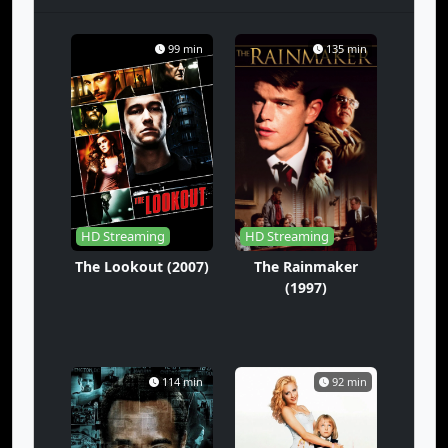
99 min
135 min
HD Streaming
HD Streaming
The Lookout (2007)
The Rainmaker
(1997)
114 min
92 min