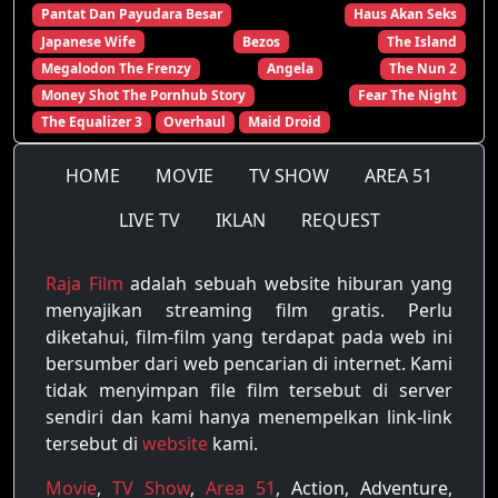
Pantat Dan Payudara Besar
Haus Akan Seks
Japanese Wife
Bezos
The Island
Megalodon The Frenzy
Angela
The Nun 2
Money Shot The Pornhub Story
Fear The Night
The Equalizer 3
Overhaul
Maid Droid
HOME
MOVIE
TV SHOW
AREA 51
LIVE TV
IKLAN
REQUEST
Raja Film
adalah sebuah website hiburan yang
menyajikan streaming film gratis. Perlu
diketahui, film-film yang terdapat pada web ini
bersumber dari web pencarian di internet. Kami
tidak menyimpan file film tersebut di server
sendiri dan kami hanya menempelkan link-link
tersebut di
website
kami.
Movie
,
TV Show
,
Area 51
, Action, Adventure,