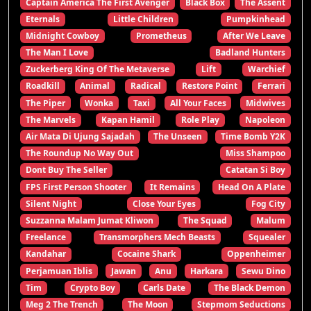
Captain America The First Avenger
Black Box
The Assent
Eternals
Little Children
Pumpkinhead
Midnight Cowboy
Prometheus
After We Leave
The Man I Love
Badland Hunters
Zuckerberg King Of The Metaverse
Lift
Warchief
Roadkill
Animal
Radical
Restore Point
Ferrari
The Piper
Wonka
Taxi
All Your Faces
Midwives
The Marvels
Kapan Hamil
Role Play
Napoleon
Air Mata Di Ujung Sajadah
The Unseen
Time Bomb Y2K
The Roundup No Way Out
Miss Shampoo
Dont Buy The Seller
Catatan Si Boy
FPS First Person Shooter
It Remains
Head On A Plate
Silent Night
Close Your Eyes
Fog City
Suzzanna Malam Jumat Kliwon
The Squad
Malum
Freelance
Transmorphers Mech Beasts
Squealer
Kandahar
Cocaine Shark
Oppenheimer
Perjamuan Iblis
Jawan
Anu
Harkara
Sewu Dino
Tim
Crypto Boy
Carls Date
The Black Demon
Meg 2 The Trench
The Moon
Stepmom Seductions