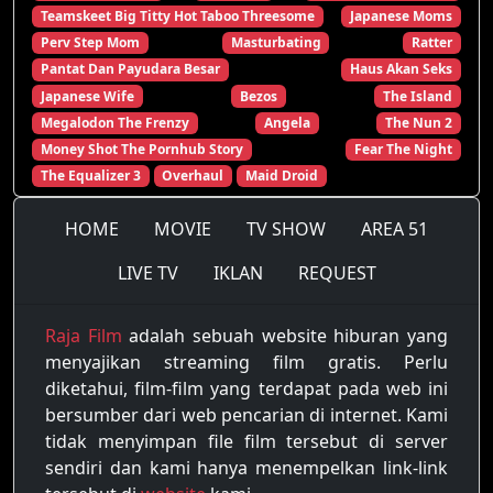
Teamskeet Big Titty Hot Taboo Threesome
Japanese Moms
Perv Step Mom
Masturbating
Ratter
Pantat Dan Payudara Besar
Haus Akan Seks
Japanese Wife
Bezos
The Island
Megalodon The Frenzy
Angela
The Nun 2
Money Shot The Pornhub Story
Fear The Night
The Equalizer 3
Overhaul
Maid Droid
HOME
MOVIE
TV SHOW
AREA 51
LIVE TV
IKLAN
REQUEST
Raja Film
adalah sebuah website hiburan yang
menyajikan streaming film gratis. Perlu
diketahui, film-film yang terdapat pada web ini
bersumber dari web pencarian di internet. Kami
tidak menyimpan file film tersebut di server
sendiri dan kami hanya menempelkan link-link