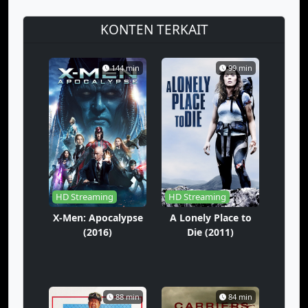
KONTEN TERKAIT
144 min
99 min
HD Streaming
HD Streaming
X-Men: Apocalypse
A Lonely Place to
(2016)
Die (2011)
88 min
84 min