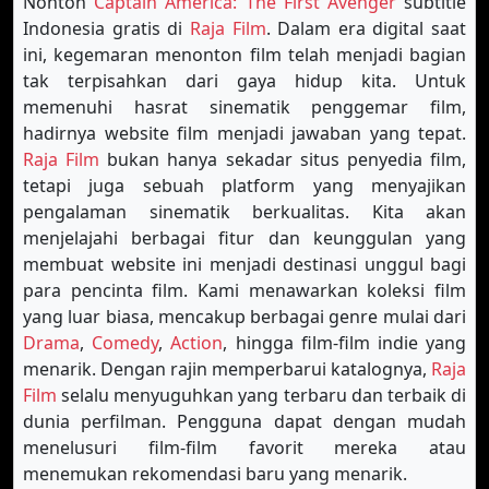
Nonton
Captain America: The First Avenger
subtitle
Indonesia gratis di
Raja Film
. Dalam era digital saat
ini, kegemaran menonton film telah menjadi bagian
tak terpisahkan dari gaya hidup kita. Untuk
memenuhi hasrat sinematik penggemar film,
hadirnya website film menjadi jawaban yang tepat.
Raja Film
bukan hanya sekadar situs penyedia film,
tetapi juga sebuah platform yang menyajikan
pengalaman sinematik berkualitas. Kita akan
menjelajahi berbagai fitur dan keunggulan yang
membuat website ini menjadi destinasi unggul bagi
para pencinta film. Kami menawarkan koleksi film
yang luar biasa, mencakup berbagai genre mulai dari
Drama
,
Comedy
,
Action
, hingga film-film indie yang
menarik. Dengan rajin memperbarui katalognya,
Raja
Film
selalu menyuguhkan yang terbaru dan terbaik di
dunia perfilman. Pengguna dapat dengan mudah
menelusuri film-film favorit mereka atau
menemukan rekomendasi baru yang menarik.