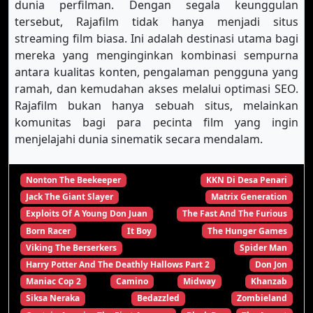
dunia perfilman. Dengan segala keunggulan
tersebut, Rajafilm tidak hanya menjadi situs
streaming film biasa. Ini adalah destinasi utama bagi
mereka yang menginginkan kombinasi sempurna
antara kualitas konten, pengalaman pengguna yang
ramah, dan kemudahan akses melalui optimasi SEO.
Rajafilm bukan hanya sebuah situs, melainkan
komunitas bagi para pecinta film yang ingin
menjelajahi dunia sinematik secara mendalam.
Nonton The Beekeeper
KKN Di Desa Penari
Jack The Giant Slayer
Matrix Generation
Exploits Of A Young Don Juan
The Fast And The Furious
Born Racer
It Boy
The Hunger Games
Viking The Berserkers
Spider Man
Harry Potter And The Deathly Hallows Part 2
Don Jon
Maniac Cop 2
Camino
Midway
Khanzab
Siksa Neraka
Bedazzled
Zombieland