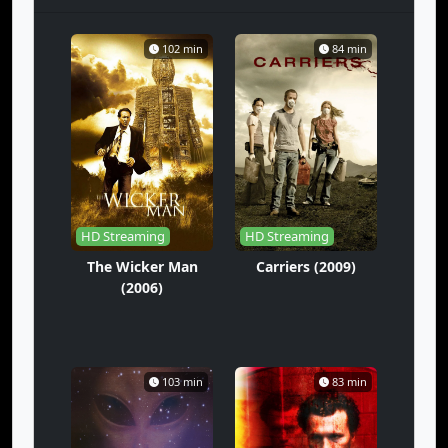
102 min
84 min
HD Streaming
HD Streaming
The Wicker Man
Carriers (2009)
(2006)
103 min
83 min