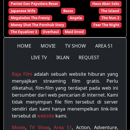
Pantat Dan Payudara Besar
Haus Akan Seks
Japanese Wife
Bezos
The Island
Megalodon The Frenzy
Angela
The Nun 2
Money Shot The Pornhub Story
Fear The Night
The Equalizer 3
Overhaul
Maid Droid
HOME
MOVIE
TV SHOW
AREA 51
LIVE TV
IKLAN
REQUEST
Raja Film
adalah sebuah website hiburan yang
menyajikan streaming film gratis. Perlu
diketahui, film-film yang terdapat pada web ini
bersumber dari web pencarian di internet. Kami
tidak menyimpan file film tersebut di server
sendiri dan kami hanya menempelkan link-link
tersebut di
website
kami.
Movie
,
TV Show
,
Area 51
, Action, Adventure,