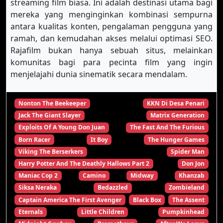
streaming film biasa. Ini adalah destinasi utama bagi
mereka yang menginginkan kombinasi sempurna
antara kualitas konten, pengalaman pengguna yang
ramah, dan kemudahan akses melalui optimasi SEO.
Rajafilm bukan hanya sebuah situs, melainkan
komunitas bagi para pecinta film yang ingin
menjelajahi dunia sinematik secara mendalam.
Nonton The Beekeeper
KKN Di Desa Penari
Jack The Giant Slayer
Matrix Generation
Exploits Of A Young Don Juan
The Fast And The Furious
Born Racer
It Boy
The Hunger Games
Viking The Berserkers
Spider Man
Harry Potter And The Deathly Hallows Part 2
Don Jon
Maniac Cop 2
Camino
Midway
Khanzab
Siksa Neraka
Bedazzled
Zombieland
Captain America The First Avenger
Black Box
The Assent
Eternals
Little Children
Pumpkinhead