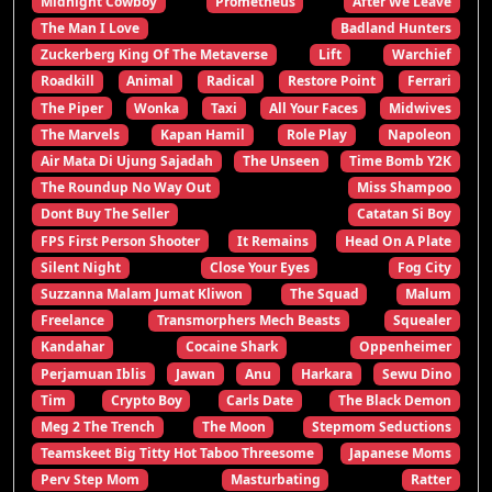
Midnight Cowboy
Prometheus
After We Leave
The Man I Love
Badland Hunters
Zuckerberg King Of The Metaverse
Lift
Warchief
Roadkill
Animal
Radical
Restore Point
Ferrari
The Piper
Wonka
Taxi
All Your Faces
Midwives
The Marvels
Kapan Hamil
Role Play
Napoleon
Air Mata Di Ujung Sajadah
The Unseen
Time Bomb Y2K
The Roundup No Way Out
Miss Shampoo
Dont Buy The Seller
Catatan Si Boy
FPS First Person Shooter
It Remains
Head On A Plate
Silent Night
Close Your Eyes
Fog City
Suzzanna Malam Jumat Kliwon
The Squad
Malum
Freelance
Transmorphers Mech Beasts
Squealer
Kandahar
Cocaine Shark
Oppenheimer
Perjamuan Iblis
Jawan
Anu
Harkara
Sewu Dino
Tim
Crypto Boy
Carls Date
The Black Demon
Meg 2 The Trench
The Moon
Stepmom Seductions
Teamskeet Big Titty Hot Taboo Threesome
Japanese Moms
Perv Step Mom
Masturbating
Ratter