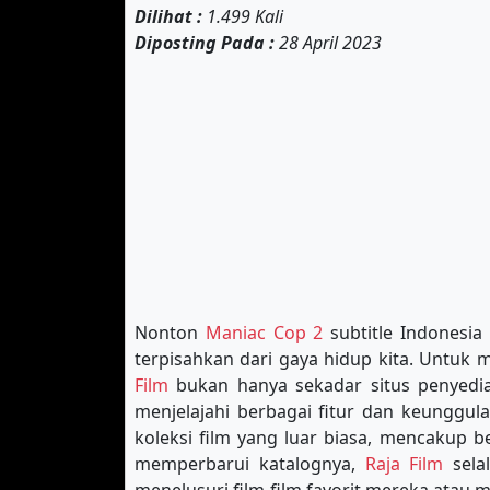
Dilihat :
1.499 Kali
Diposting Pada :
28 April 2023
Nonton
Maniac Cop 2
subtitle Indonesia 
terpisahkan dari gaya hidup kita. Untuk
Film
bukan hanya sekadar situs penyedia 
menjelajahi berbagai fitur dan keunggul
koleksi film yang luar biasa, mencakup b
memperbarui katalognya,
Raja Film
sela