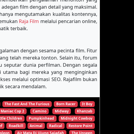
 adegan film dengan detail yang maksimal.
 hanya mengutamakan kualitas kontennya,
enemukan
Raja Film
melalui pencarian online,
tik terbaik.
galaman dengan sesama pecinta film. Fitur
 telah mereka tonton. Selain itu, forum
u seputar dunia perfilman. Dengan segala
nasi utama bagi mereka yang menginginkan
es melalui optimasi SEO. Rajafilm bukan
tik secara mendalam.
The Fast And The Furious
Born Racer
It Boy
Maniac Cop 2
Camino
Midway
Khanzab
ttle Children
Pumpkinhead
Midnight Cowboy
ef
Roadkill
Animal
Radical
Restore Point
oleon
Air Mata Di Ujung Sajadah
The Unseen