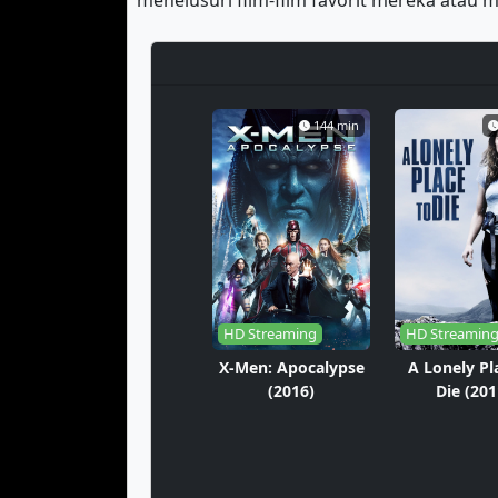
menelusuri film-film favorit mereka ata
144 min
HD Streaming
HD Streamin
X-Men: Apocalypse
A Lonely Pl
(2016)
Die (201