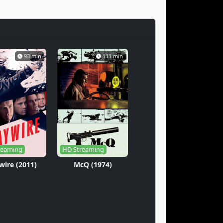
93 min
111 min
reaming
HD Streaming
ire (2011)
McQ (1974)