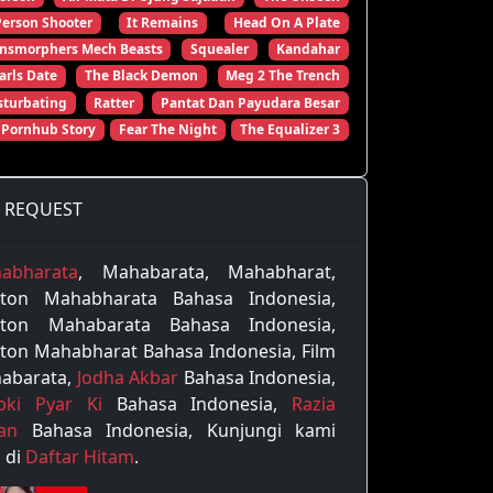
Person Shooter
It Remains
Head On A Plate
ansmorphers Mech Beasts
Squealer
Kandahar
arls Date
The Black Demon
Meg 2 The Trench
turbating
Ratter
Pantat Dan Payudara Besar
 Pornhub Story
Fear The Night
The Equalizer 3
REQUEST
abharata
, Mahabarata, Mahabharat,
ton Mahabharata Bahasa Indonesia,
ton Mahabarata Bahasa Indonesia,
ton Mahabharat Bahasa Indonesia, Film
abarata,
Jodha Akbar
Bahasa Indonesia,
pki Pyar Ki
Bahasa Indonesia,
Razia
tan
Bahasa Indonesia, Kunjungi kami
 di
Daftar Hitam
.