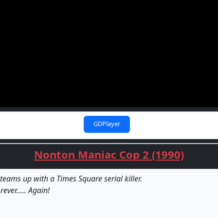
GDPlayer
Nonton Maniac Cop 2 (1990)
teams up with a Times Square serial killer.
ever..... Again!