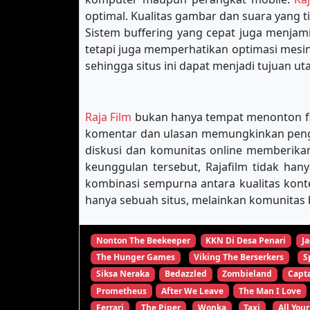
optimal. Kualitas gambar dan suara yang 
Sistem buffering yang cepat juga menja
tetapi juga memperhatikan optimasi mes
sehingga situs ini dapat menjadi tujuan u
Raja Film
bukan hanya tempat menonton film
komentar dan ulasan memungkinkan pengg
diskusi dan komunitas online memberikan
keunggulan tersebut, Rajafilm tidak han
kombinasi sempurna antara kualitas kon
hanya sebuah situs, melainkan komunitas b
Nonton The Beekeeper
KKN Di Desa Penari
Ja
The Hunger Games
Viking The Berserkers
S
Siksa Neraka
Bedazzled
Zombieland
Capta
Prometheus
After We Leave
The Man I Love
Ferrari
The Piper
Wonka
Taxi
All Your