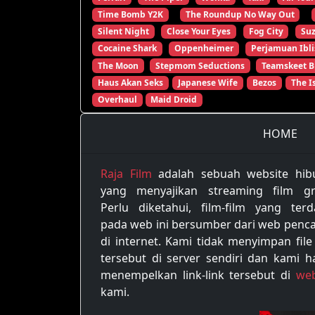
Time Bomb Y2K
The Roundup No Way Out
Silent Night
Close Your Eyes
Fog City
Su
Cocaine Shark
Oppenheimer
Perjamuan Ibli
The Moon
Stepmom Seductions
Teamskeet B
Haus Akan Seks
Japanese Wife
Bezos
The I
Overhaul
Maid Droid
HOME
Raja Film
adalah sebuah website hib
yang menyajikan streaming film gra
Perlu diketahui, film-film yang terd
pada web ini bersumber dari web penca
di internet. Kami tidak menyimpan file
tersebut di server sendiri dan kami h
menempelkan link-link tersebut di
web
kami.