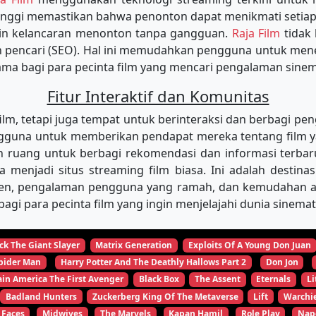
tinggi memastikan bahwa penonton dapat menikmati setiap
min kelancaran menonton tanpa gangguan.
Raja Film
tidak
in pencari (SEO). Hal ini memudahkan pengguna untuk m
tama bagi para pecinta film yang mencari pengalaman sinema
Fitur Interaktif dan Komunitas
, tetapi juga tempat untuk berinteraksi dan berbagi pen
una untuk memberikan pendapat mereka tentang film yang
 ruang untuk berbagi rekomendasi dan informasi terbar
ya menjadi situs streaming film biasa. Ini adalah desti
ten, pengalaman pengguna yang ramah, dan kemudahan aks
agi para pecinta film yang ingin menjelajahi dunia sinema
ck The Giant Slayer
Matrix Generation
Exploits Of A Young Don Juan
pider Man
Harry Potter And The Deathly Hallows Part 2
Don Jon
in America The First Avenger
Black Box
The Assent
Eternals
Li
Badland Hunters
Zuckerberg King Of The Metaverse
Lift
Warchi
 Faces
Midwives
The Marvels
Kapan Hamil
Role Play
Nap