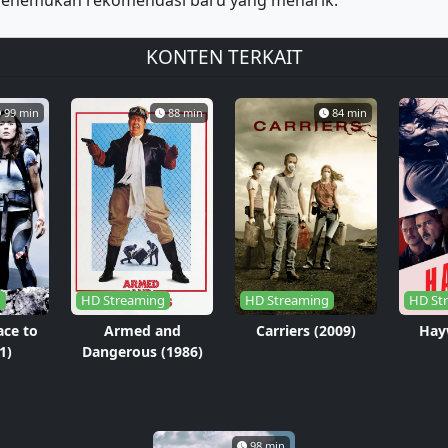
u menemukan rekomendasi baru yang menarik.
KONTEN TERKAIT
99 min
88 min
84 min
g
HD Streaming
HD Streaming
HD St
ace to
Armed and
Carriers (2009)
Hayw
1)
Dangerous (1986)
98 min