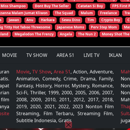
Miss Shampoo
Dont Buy The Seller
Catatan Si Boy
FPS First 
zzanna Malam Jumat Kliwon
The Squad
Malum
Freelance
Tr
s
Jawan
Anu
Harkara
Sewu Dino
Tim
Crypto Boy
C
ig Titty Hot Taboo Threesome
Japanese Moms
Perv Step Mom
Mas
sland
Megalodon The Frenzy
Angela
The Nun 2
Money Shot The
MOVIE
TV SHOW
AREA 51
LIVE TV
IKLAN
uran
Movie
,
TV Show
,
Area 51
, Action, Adventure,
Mah
tis.
Animation, Comedy, Crime, Drama, Family,
Non
apat
Fantasy, History, Horror, Mystery, Romance,
Non
rian
Sci-Fi, Thriller, 1999, 2000, 2005, 2006, 2007,
Non
 film
2008, 2009, 2010, 2011, 2012, 2017, 2018,
Mah
anya
2019, 2020, 2021, 2022, 2023 Nonton Film
Tha
site
Streaming, Film Terbaru, Streaming Film,
Sul
Subtitle Indonesia, Gratis
juga