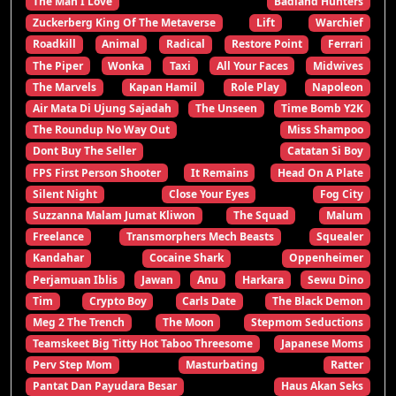
The Man I Love
Badland Hunters
Zuckerberg King Of The Metaverse
Lift
Warchief
Roadkill
Animal
Radical
Restore Point
Ferrari
The Piper
Wonka
Taxi
All Your Faces
Midwives
The Marvels
Kapan Hamil
Role Play
Napoleon
Air Mata Di Ujung Sajadah
The Unseen
Time Bomb Y2K
The Roundup No Way Out
Miss Shampoo
Dont Buy The Seller
Catatan Si Boy
FPS First Person Shooter
It Remains
Head On A Plate
Silent Night
Close Your Eyes
Fog City
Suzzanna Malam Jumat Kliwon
The Squad
Malum
Freelance
Transmorphers Mech Beasts
Squealer
Kandahar
Cocaine Shark
Oppenheimer
Perjamuan Iblis
Jawan
Anu
Harkara
Sewu Dino
Tim
Crypto Boy
Carls Date
The Black Demon
Meg 2 The Trench
The Moon
Stepmom Seductions
Teamskeet Big Titty Hot Taboo Threesome
Japanese Moms
Perv Step Mom
Masturbating
Ratter
Pantat Dan Payudara Besar
Haus Akan Seks