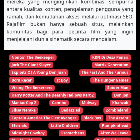
mereka yang menginginkan kombinasi sempurna
antara kualitas konten, pengalaman pengguna yang
ramah, dan kemudahan akses melalui optimasi SEO.
Rajafilm bukan hanya sebuah situs, melainkan
komunitas bagi para pecinta film yang ingin
menjelajahi dunia sinematik secara mendalam.
Nonton The Beekeeper
KKN Di Desa Penari
Jack The Giant Slayer
Matrix Generation
Exploits Of A Young Don Juan
The Fast And The Furious
Born Racer
It Boy
The Hunger Games
Viking The Berserkers
Spider Man
Harry Potter And The Deathly Hallows Part 2
Don Jon
Maniac Cop 2
Camino
Midway
Khanzab
Siksa Neraka
Bedazzled
Zombieland
Captain America The First Avenger
Black Box
The Assent
Eternals
Little Children
Pumpkinhead
Midnight Cowboy
Prometheus
After We Leave