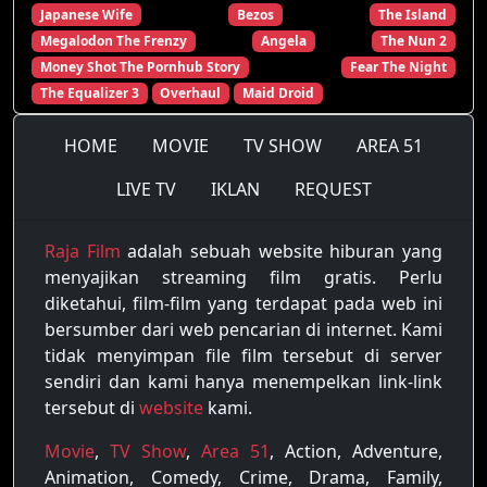
Japanese Wife
Bezos
The Island
Megalodon The Frenzy
Angela
The Nun 2
Money Shot The Pornhub Story
Fear The Night
The Equalizer 3
Overhaul
Maid Droid
HOME
MOVIE
TV SHOW
AREA 51
LIVE TV
IKLAN
REQUEST
Raja Film
adalah sebuah website hiburan yang
menyajikan streaming film gratis. Perlu
diketahui, film-film yang terdapat pada web ini
bersumber dari web pencarian di internet. Kami
tidak menyimpan file film tersebut di server
sendiri dan kami hanya menempelkan link-link
tersebut di
website
kami.
Movie
,
TV Show
,
Area 51
, Action, Adventure,
Animation, Comedy, Crime, Drama, Family,