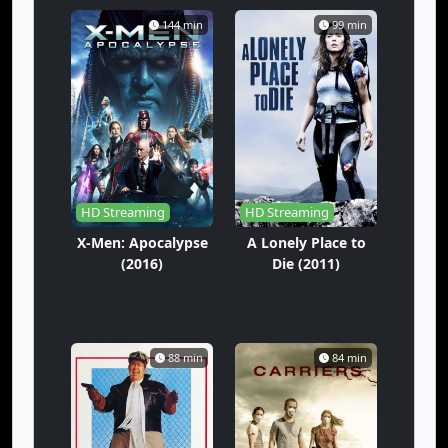
144 min
99 min
HD Streaming
HD Streaming
X-Men: Apocalypse
A Lonely Place to
(2016)
Die (2011)
88 min
84 min