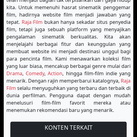
telah menjadi bagian tak terpisahkan dari gaya hidup
kita. Untuk memenuhi hasrat sinematik penggemar
film, hadirnya website film menjadi jawaban yang
tepat.
Raja Film
bukan hanya sekadar situs penyedia
film, tetapi juga sebuah platform yang menyajikan
pengalaman sinematik berkualitas. Kita akan
menjelajahi berbagai fitur dan keunggulan yang
membuat website ini menjadi destinasi unggul bagi
para pencinta film. Kami menawarkan koleksi film
yang luar biasa, mencakup berbagai genre mulai dari
Drama
,
Comedy
,
Action
, hingga film-film indie yang
menarik. Dengan rajin memperbarui katalognya,
Raja
Film
selalu menyuguhkan yang terbaru dan terbaik di
dunia perfilman. Pengguna dapat dengan mudah
menelusuri film-film favorit mereka atau
menemukan rekomendasi baru yang menarik.
KONTEN TERKAIT