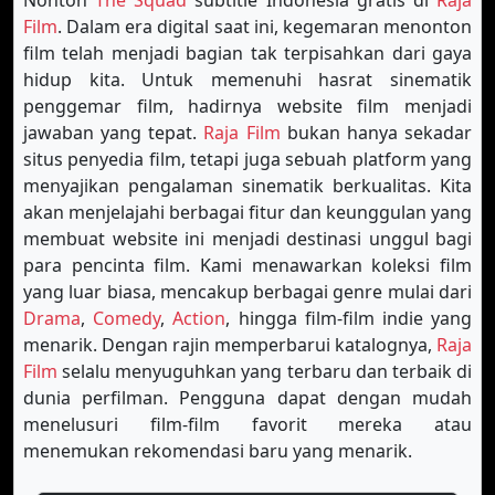
Nonton
The Squad
subtitle Indonesia gratis di
Raja
Film
. Dalam era digital saat ini, kegemaran menonton
film telah menjadi bagian tak terpisahkan dari gaya
hidup kita. Untuk memenuhi hasrat sinematik
penggemar film, hadirnya website film menjadi
jawaban yang tepat.
Raja Film
bukan hanya sekadar
situs penyedia film, tetapi juga sebuah platform yang
menyajikan pengalaman sinematik berkualitas. Kita
akan menjelajahi berbagai fitur dan keunggulan yang
membuat website ini menjadi destinasi unggul bagi
para pencinta film. Kami menawarkan koleksi film
yang luar biasa, mencakup berbagai genre mulai dari
Drama
,
Comedy
,
Action
, hingga film-film indie yang
menarik. Dengan rajin memperbarui katalognya,
Raja
Film
selalu menyuguhkan yang terbaru dan terbaik di
dunia perfilman. Pengguna dapat dengan mudah
menelusuri film-film favorit mereka atau
menemukan rekomendasi baru yang menarik.