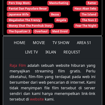
Perv Step Mom
Masturbating
Ratter
Pantat Dan Payudara Besar
Haus Akan Seks
Japanese Wife
Bezos
The Island
Megalodon The Frenzy
Angela
The Nun 2
Money Shot The Pornhub Story
Fear The Night
The Equalizer 3
Overhaul
Maid Droid
HOME
MOVIE
TV SHOW
AREA 51
LIVE TV
IKLAN
REQUEST
Raja Film
adalah sebuah website hiburan yang
menyajikan streaming film gratis. Perlu
diketahui, film-film yang terdapat pada web ini
bersumber dari web pencarian di internet. Kami
tidak menyimpan file film tersebut di server
sendiri dan kami hanya menempelkan link-link
tersebut di
website
kami.