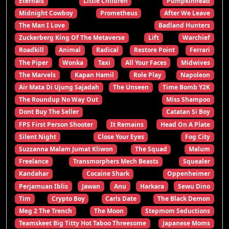
Eternals
Little Children
Pumpkinhead
Midnight Cowboy
Prometheus
After We Leave
The Man I Love
Badland Hunters
Zuckerberg King Of The Metaverse
Lift
Warchief
Roadkill
Animal
Radical
Restore Point
Ferrari
The Piper
Wonka
Taxi
All Your Faces
Midwives
The Marvels
Kapan Hamil
Role Play
Napoleon
Air Mata Di Ujung Sajadah
The Unseen
Time Bomb Y2K
The Roundup No Way Out
Miss Shampoo
Dont Buy The Seller
Catatan Si Boy
FPS First Person Shooter
It Remains
Head On A Plate
Silent Night
Close Your Eyes
Fog City
Suzzanna Malam Jumat Kliwon
The Squad
Malum
Freelance
Transmorphers Mech Beasts
Squealer
Kandahar
Cocaine Shark
Oppenheimer
Perjamuan Iblis
Jawan
Anu
Harkara
Sewu Dino
Tim
Crypto Boy
Carls Date
The Black Demon
Meg 2 The Trench
The Moon
Stepmom Seductions
Teamskeet Big Titty Hot Taboo Threesome
Japanese Moms