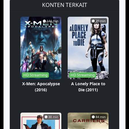
KONTEN TERKAIT
144 min
99 min
HD Streaming
HD Streaming
X-Men: Apocalypse
A Lonely Place to
(2016)
Die (2011)
88 min
84 min