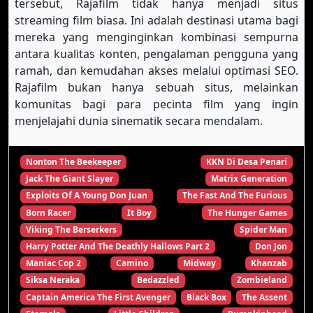
tersebut, Rajafilm tidak hanya menjadi situs
streaming film biasa. Ini adalah destinasi utama bagi
mereka yang menginginkan kombinasi sempurna
antara kualitas konten, pengalaman pengguna yang
ramah, dan kemudahan akses melalui optimasi SEO.
Rajafilm bukan hanya sebuah situs, melainkan
komunitas bagi para pecinta film yang ingin
menjelajahi dunia sinematik secara mendalam.
Nonton The Beekeeper
KKN Di Desa Penari
Jack The Giant Slayer
Matrix Generation
Exploits Of A Young Don Juan
The Fast And The Furious
Born Racer
It Boy
The Hunger Games
Viking The Berserkers
Spider Man
Harry Potter And The Deathly Hallows Part 2
Don Jon
Maniac Cop 2
Camino
Midway
Khanzab
Siksa Neraka
Bedazzled
Zombieland
Captain America The First Avenger
Black Box
The Assent