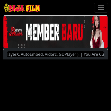
ayerX, AutoEmbed, VidSrc, GDPlayer ). | You Are Currently 