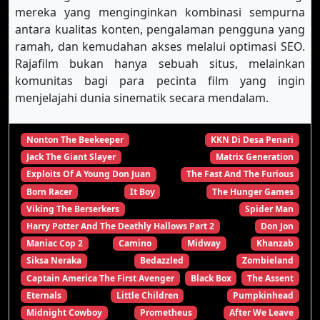
mereka yang menginginkan kombinasi sempurna
antara kualitas konten, pengalaman pengguna yang
ramah, dan kemudahan akses melalui optimasi SEO.
Rajafilm bukan hanya sebuah situs, melainkan
komunitas bagi para pecinta film yang ingin
menjelajahi dunia sinematik secara mendalam.
Nonton The Beekeeper
KKN Di Desa Penari
Jack The Giant Slayer
Matrix Generation
Exploits Of A Young Don Juan
The Fast And The Furious
Born Racer
It Boy
The Hunger Games
Viking The Berserkers
Spider Man
Harry Potter And The Deathly Hallows Part 2
Don Jon
Maniac Cop 2
Camino
Midway
Khanzab
Siksa Neraka
Bedazzled
Zombieland
Captain America The First Avenger
Black Box
The Assent
Eternals
Little Children
Pumpkinhead
Midnight Cowboy
Prometheus
After We Leave