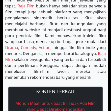
film, hadirnya website film menjadi jawaban yang
tepat.
Raja Film
bukan hanya sekadar situs penyedia
film, tetapi juga sebuah platform yang menyajikan
pengalaman sinematik berkualitas. Kita akan
menjelajahi berbagai fitur dan keunggulan yang
membuat website ini menjadi destinasi unggul bagi
para pencinta film. Kami menawarkan koleksi film
yang luar biasa, mencakup berbagai genre mulai dari
Drama
,
Comedy
,
Action
, hingga film-film indie yang
menarik. Dengan rajin memperbarui katalognya,
Raja
Film
selalu menyuguhkan yang terbaru dan terbaik di
dunia perfilman. Pengguna dapat dengan mudah
menelusuri film-film favorit mereka atau
menemukan rekomendasi baru yang menarik.
KONTEN TERKAIT
Mohon Maaf, untuk Saat Ini Tidak Ada Film
Yang Dapat Direkomendasikan