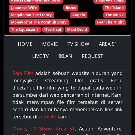
Pantat Dan Payudara Besar
Haus Akan Seks
Japanese Wife
Bezos
The Island
Megalodon The Frenzy
Angela
The Nun 2
Money Shot The Pornhub Story
Fear The Night
The Equalizer 3
Overhaul
Maid Droid
HOME
MOVIE
TV SHOW
AREA 51
LIVE TV
IKLAN
REQUEST
Raja Film
adalah sebuah website hiburan yang
menyajikan streaming film gratis. Perlu
diketahui, film-film yang terdapat pada web ini
bersumber dari web pencarian di internet. Kami
tidak menyimpan file film tersebut di server
sendiri dan kami hanya menempelkan link-link
tersebut di
website
kami.
Movie
,
TV Show
,
Area 51
, Action, Adventure,