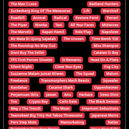
The Man I Love
Badland Hunters
Zuckerberg King Of The Metaverse
Lift
Warchief
Roadkill
Animal
Radical
Restore Point
Ferrari
The Piper
Wonka
Taxi
All Your Faces
Midwives
The Marvels
Kapan Hamil
Role Play
Napoleon
Air Mata Di Ujung Sajadah
The Unseen
Time Bomb Y2K
The Roundup No Way Out
Miss Shampoo
Dont Buy The Seller
Catatan Si Boy
FPS First Person Shooter
It Remains
Head On A Plate
Silent Night
Close Your Eyes
Fog City
Suzzanna Malam Jumat Kliwon
The Squad
Malum
Freelance
Transmorphers Mech Beasts
Squealer
Kandahar
Cocaine Shark
Oppenheimer
Perjamuan Iblis
Jawan
Anu
Harkara
Sewu Dino
Tim
Crypto Boy
Carls Date
The Black Demon
Meg 2 The Trench
The Moon
Stepmom Seductions
Teamskeet Big Titty Hot Taboo Threesome
Japanese Moms
Perv Step Mom
Masturbating
Ratter