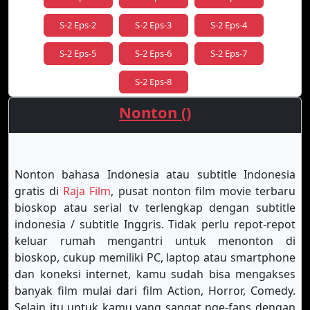
S-2 Eps-2
S-2 Eps-3
S-2 Eps-4
S-2 Eps-5
S-2 Eps-6
S-2 Eps-7
S-2 Eps-8
Nonton ()
Nonton
bahasa Indonesia atau subtitle Indonesia
gratis di
Raja Film
, pusat nonton film movie terbaru
bioskop atau serial tv terlengkap dengan subtitle
indonesia / subtitle Inggris. Tidak perlu repot-repot
keluar rumah mengantri untuk menonton di
bioskop, cukup memiliki PC, laptop atau smartphone
dan koneksi internet, kamu sudah bisa mengakses
banyak film mulai dari film Action, Horror, Comedy.
Selain itu untuk kamu yang sangat nge-fans dengan