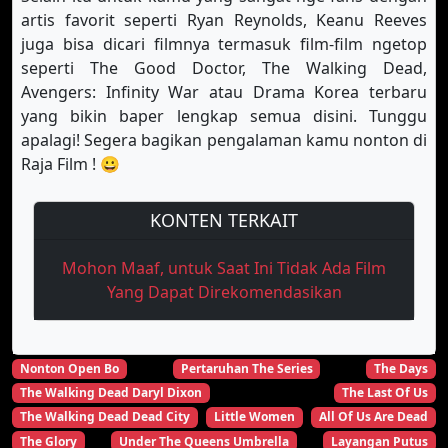
artis favorit seperti Ryan Reynolds, Keanu Reeves
juga bisa dicari filmnya termasuk film-film ngetop
seperti The Good Doctor, The Walking Dead,
Avengers: Infinity War atau Drama Korea terbaru
yang bikin baper lengkap semua disini. Tunggu
apalagi! Segera bagikan pengalaman kamu nonton di
Raja Film ! 😀
KONTEN TERKAIT
Mohon Maaf, untuk Saat Ini Tidak Ada Film
Yang Dapat Direkomendasikan
Nonton Open Bo
Pertaruhan The Series
The Days
The Walking Dead Daryl Dixon
The Last Of Us
The Walking Dead Dead City
Little Women
All Of Us Are Dead
The Glory
Under The Queens Umbrella
Layangan Putus