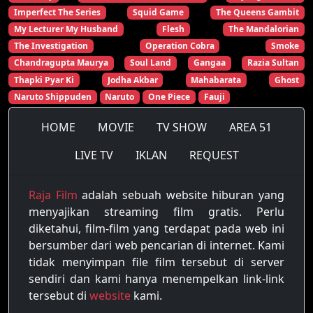
Imperfect The Series
Squid Game
The Queens Gambit
My Lecturer My Husband
Flesh
The Mandalorian
The Investigation
Operation Cobra
Smoke
Chandragupta Maurya
Soul Land
Gangaa
Razia Sultan
Thapki Pyar Ki
Jodha Akbar
Mahabarata
Ghost
Naruto Shippuden
Naruto
One Piece
Fauji
HOME
MOVIE
TV SHOW
AREA 51
LIVE TV
IKLAN
REQUEST
Raja Film
adalah sebuah website hiburan yang
menyajikan streaming film gratis. Perlu
diketahui, film-film yang terdapat pada web ini
bersumber dari web pencarian di internet. Kami
tidak menyimpan file film tersebut di server
sendiri dan kami hanya menempelkan link-link
tersebut di
website
kami.