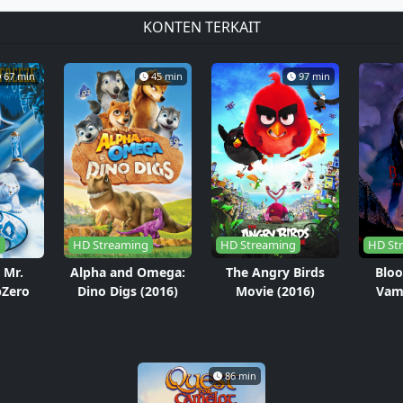
Eps-214
Eps-215
Eps-216
Eps-217
KONTEN TERKAIT
Eps-224
Eps-225
Eps-226
Eps-227
67 min
45 min
97 min
Eps-234
Eps-235
Eps-236
Eps-237
Eps-244
Eps-245
Eps-246
Eps-247
Eps-254
Eps-255
Eps-256
Eps-257
Eps-264
Eps-265
Eps-266
Eps-267
g
HD Streaming
HD Streaming
HD St
Eps-274
Eps-275
Eps-276
Eps-277
 Mr.
Alpha and Omega:
The Angry Birds
Bloo
bZero
Dino Digs (2016)
Movie (2016)
Vamp
Eps-284
Eps-285
Eps-286
Eps-287
Eps-294
Eps-295
Eps-296
Eps-297
86 min
Eps-304
Eps-305
Eps-306
Eps-307