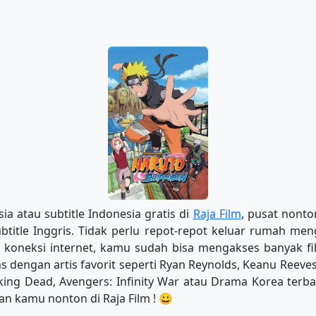
Eps-114
Eps-115
Eps-116
Eps-117
Eps-124
Eps-125
Eps-126
Eps-127
Eps-134
Eps-135
Eps-136
Eps-137
Eps-144
Eps-145
Eps-146
Eps-147
Eps-154
Eps-155
Eps-156
Eps-157
Eps-164
Eps-165
Eps-166
Eps-167
Eps-174
Eps-175
Eps-176
Eps-177
a atau subtitle Indonesia gratis di
Raja Film
, pusat nonto
ubtitle Inggris. Tidak perlu repot-repot keluar rumah m
Eps-184
Eps-185
Eps-186
Eps-187
 koneksi internet, kamu sudah bisa mengakses banyak film
 dengan artis favorit seperti Ryan Reynolds, Keanu Reeves 
Eps-194
Eps-195
Eps-196
Eps-197
ing Dead, Avengers: Infinity War atau Drama Korea terba
n kamu nonton di Raja Film ! 😀
Eps-204
Eps-205
Eps-206
Eps-207