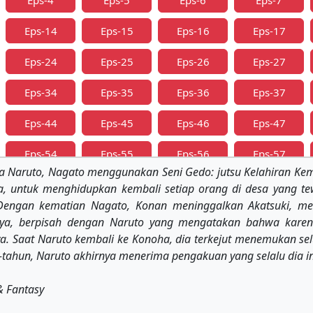
Eps-4
Eps-5
Eps-6
Eps-7
Eps-14
Eps-15
Eps-16
Eps-17
Eps-24
Eps-25
Eps-26
Eps-27
Eps-34
Eps-35
Eps-36
Eps-37
Eps-44
Eps-45
Eps-46
Eps-47
Eps-54
Eps-55
Eps-56
Eps-57
Naruto, Nagato menggunakan Seni Gedo: jutsu Kelahiran Kemb
Eps-64
Eps-65
Eps-66
Eps-67
 untuk menghidupkan kembali setiap orang di desa yang t
. . Dengan kematian Nagato, Konan meninggalkan Akatsuki,
Eps-74
Eps-75
Eps-76
Eps-77
nya, berpisah dengan Naruto yang mengatakan bahwa kare
ya. Saat Naruto kembali ke Konoha, dia terkejut menemukan 
Eps-84
Eps-85
Eps-86
Eps-87
n-tahun, Naruto akhirnya menerima pengakuan yang selalu dia i
Eps-94
Eps-95
Eps-96
Eps-97
& Fantasy
Eps-104
Eps-105
Eps-106
Eps-107