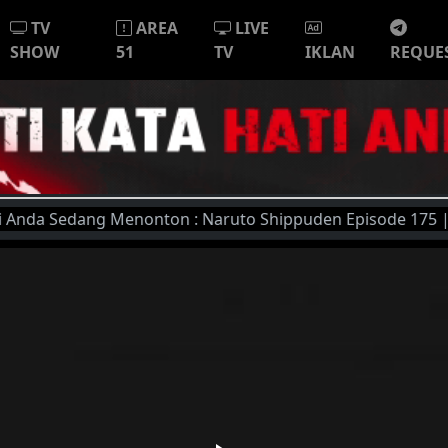
TV
AREA
LIVE
SHOW
51
TV
IKLAN
REQUE
a Sedang Menonton : Naruto Shippuden Episode 175 | Untuk K