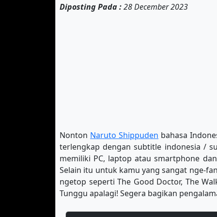
Diposting Pada :
28 December 2023
Eps-111
Eps-112
Eps-113
Eps-121
Eps-122
Eps-123
Eps-131
Eps-132
Eps-133
Eps-141
Eps-142
Eps-143
Eps-151
Eps-152
Eps-153
Eps-161
Eps-162
Eps-163
Nonton
Naruto Shippuden
bahasa Indonesi
Eps-171
Eps-172
Eps-173
terlengkap dengan subtitle indonesia / s
memiliki PC, laptop atau smartphone dan
Eps-181
Eps-182
Eps-183
Selain itu untuk kamu yang sangat nge-fans
ngetop seperti The Good Doctor, The Walk
Eps-191
Eps-192
Eps-193
Tunggu apalagi! Segera bagikan pengalama
Eps-201
Eps-202
Eps-203