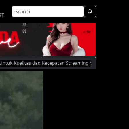
ST
alitas dan Kecepatan Streaming Yang Lebih Baik, Silahkan M