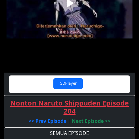
GDPlayer
Nonton Naruto Shippuden Episode
204
<< Prev Episode
|
Next Episode >>
SEMUA EPISODE