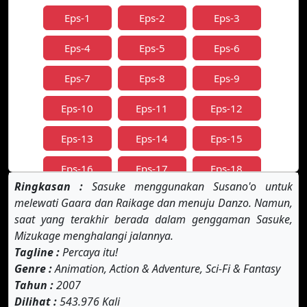
Eps-1
Eps-2
Eps-3
Eps-4
Eps-5
Eps-6
Eps-7
Eps-8
Eps-9
Eps-10
Eps-11
Eps-12
Eps-13
Eps-14
Eps-15
Eps-16
Eps-17
Eps-18
Ringkasan :
Sasuke menggunakan Susano'o untuk
Eps-19
Eps-20
Eps-21
melewati Gaara dan Raikage dan menuju Danzo. Namun,
saat yang terakhir berada dalam genggaman Sasuke,
Eps-22
Eps-23
Eps-24
Mizukage menghalangi jalannya.
Tagline :
Percaya itu!
Eps-25
Eps-26
Eps-27
Genre :
Animation, Action & Adventure, Sci-Fi & Fantasy
Tahun :
2007
Eps-28
Eps-29
Eps-30
Dilihat :
543.976 Kali