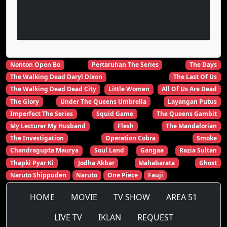
Eps-184
Eps-185
Eps-186
Eps-187
Eps-188
Eps-189
Eps-190
Eps-191
Eps-192
Nonton Open Bo
Pertaruhan The Series
The Days
The Walking Dead Daryl Dixon
The Last Of Us
Eps-193
Eps-194
Eps-195
The Walking Dead Dead City
Little Women
All Of Us Are Dead
Eps-196
Eps-197
Eps-198
The Glory
Under The Queens Umbrella
Layangan Putus
Imperfect The Series
Squid Game
The Queens Gambit
Eps-199
Eps-200
Eps-201
My Lecturer My Husband
Flesh
The Mandalorian
The Investigation
Operation Cobra
Smoke
Eps-202
Eps-203
Eps-204
Chandragupta Maurya
Soul Land
Gangaa
Razia Sultan
Thapki Pyar Ki
Jodha Akbar
Mahabarata
Ghost
Eps-205
Eps-206
Eps-207
Naruto Shippuden
Naruto
One Piece
Fauji
Eps-208
Eps-209
Eps-210
HOME
MOVIE
TV SHOW
AREA 51
Eps-211
Eps-212
Eps-213
LIVE TV
IKLAN
REQUEST