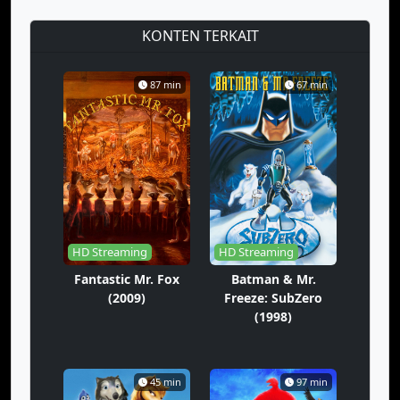
Eps-91
Eps-92
Eps-93
KONTEN TERKAIT
Eps-94
Eps-95
Eps-96
Eps-97
Eps-98
Eps-99
87 min
67 min
Eps-100
Eps-101
Eps-102
Eps-103
Eps-104
Eps-105
Eps-106
Eps-107
Eps-108
Eps-109
Eps-110
Eps-111
HD Streaming
HD Streaming
Eps-112
Eps-113
Eps-114
Fantastic Mr. Fox
Batman & Mr.
(2009)
Freeze: SubZero
Eps-115
Eps-116
Eps-117
(1998)
Eps-118
Eps-119
Eps-120
45 min
97 min
Eps-121
Eps-122
Eps-123