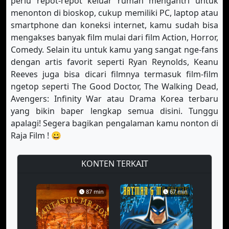
perlu repot-repot keluar rumah mengantri untuk
Eps-61
Eps-62
Eps-63
menonton di bioskop, cukup memiliki PC, laptop atau
smartphone dan koneksi internet, kamu sudah bisa
Eps-64
Eps-65
Eps-66
mengakses banyak film mulai dari film Action, Horror,
Comedy. Selain itu untuk kamu yang sangat nge-fans
Eps-67
Eps-68
Eps-69
dengan artis favorit seperti Ryan Reynolds, Keanu
Eps-70
Eps-71
Eps-72
Reeves juga bisa dicari filmnya termasuk film-film
ngetop seperti The Good Doctor, The Walking Dead,
Eps-73
Eps-74
Eps-75
Avengers: Infinity War atau Drama Korea terbaru
yang bikin baper lengkap semua disini. Tunggu
Eps-76
Eps-77
Eps-78
apalagi! Segera bagikan pengalaman kamu nonton di
Raja Film ! 😀
Eps-79
Eps-80
Eps-81
Eps-82
Eps-83
Eps-84
KONTEN TERKAIT
Eps-85
Eps-86
Eps-87
87 min
67 min
Eps-88
Eps-89
Eps-90