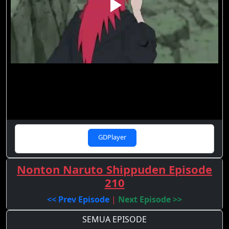
GDPlayer
Nonton Naruto Shippuden Episode
210
<< Prev Episode
|
Next Episode >>
SEMUA EPISODE