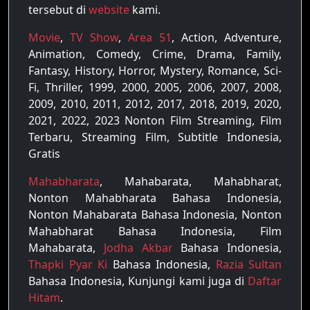
tersebut di
website
kami.
Eps-214
Eps-215
Eps-216
Movie
,
TV Show
,
Area 51
, Action, Adventure,
Eps-217
Eps-218
Eps-219
Animation, Comedy, Crime, Drama, Family,
Fantasy, History, Horror, Mystery, Romance, Sci-
Eps-220
Eps-221
Eps-222
Fi, Thriller, 1999, 2000, 2005, 2006, 2007, 2008,
Eps-223
Eps-224
Eps-225
2009, 2010, 2011, 2012, 2017, 2018, 2019, 2020,
2021, 2022, 2023 Nonton Film Streaming, Film
Eps-226
Eps-227
Eps-228
Terbaru, Streaming Film, Subtitle Indonesia,
Gratis
Eps-229
Eps-230
Eps-231
Mahabharata
, Mahabarata, Mahabharat,
Eps-232
Eps-233
Eps-234
Nonton Mahabharata Bahasa Indonesia,
Nonton Mahabarata Bahasa Indonesia, Nonton
Eps-235
Eps-236
Eps-237
Mahabharat Bahasa Indonesia, Film
Mahabarata,
Jodha Akbar
Bahasa Indonesia,
Eps-238
Eps-239
Eps-240
Thapki Pyar Ki
Bahasa Indonesia,
Razia Sultan
Bahasa Indonesia, Kunjungi kami juga di
Daftar
Eps-241
Eps-242
Eps-243
Hitam
.