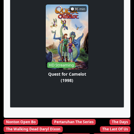
Eps-154
Eps-155
Eps-156
86 min
Eps-157
Eps-158
Eps-159
Eps-160
Eps-161
Eps-162
Eps-163
Eps-164
Eps-165
Eps-166
Eps-167
Eps-168
HD Streaming
Quest for Camelot
Eps-169
Eps-170
Eps-171
(1998)
Eps-172
Eps-173
Eps-174
Eps-175
Eps-176
Eps-177
Eps-178
Eps-179
Eps-180
Nonton Open Bo
Pertaruhan The Series
The Days
Eps-181
Eps-182
Eps-183
The Walking Dead Daryl Dixon
The Last Of Us