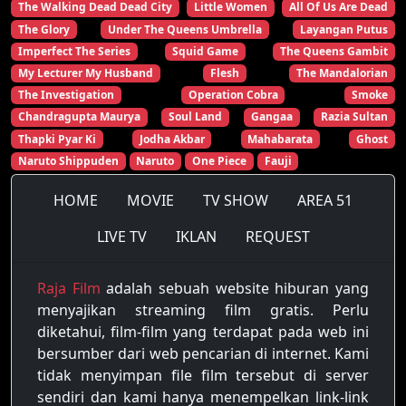
The Walking Dead Dead City
Little Women
All Of Us Are Dead
Eps-184
Eps-185
Eps-186
The Glory
Under The Queens Umbrella
Layangan Putus
Imperfect The Series
Squid Game
The Queens Gambit
Eps-187
Eps-188
Eps-189
My Lecturer My Husband
Flesh
The Mandalorian
The Investigation
Operation Cobra
Smoke
Eps-190
Eps-191
Eps-192
Chandragupta Maurya
Soul Land
Gangaa
Razia Sultan
Eps-193
Eps-194
Eps-195
Thapki Pyar Ki
Jodha Akbar
Mahabarata
Ghost
Naruto Shippuden
Naruto
One Piece
Fauji
Eps-196
Eps-197
Eps-198
HOME
MOVIE
TV SHOW
AREA 51
Eps-199
Eps-200
Eps-201
LIVE TV
IKLAN
REQUEST
Eps-202
Eps-203
Eps-204
Raja Film
adalah sebuah website hiburan yang
Eps-205
Eps-206
Eps-207
menyajikan streaming film gratis. Perlu
diketahui, film-film yang terdapat pada web ini
Eps-208
Eps-209
Eps-210
bersumber dari web pencarian di internet. Kami
tidak menyimpan file film tersebut di server
Eps-211
Eps-212
Eps-213
sendiri dan kami hanya menempelkan link-link