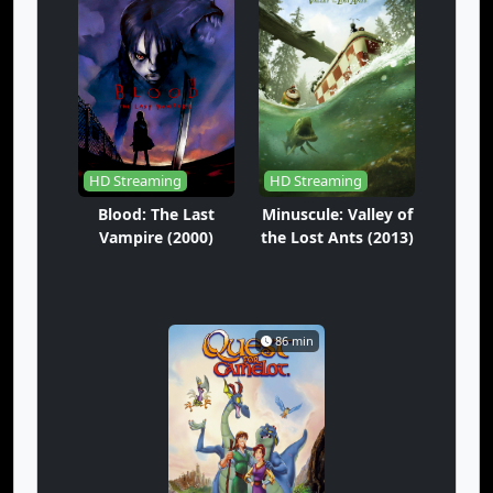
Eps-124
Eps-125
Eps-126
Eps-127
Eps-128
Eps-129
Eps-130
Eps-131
Eps-132
HD Streaming
HD Streaming
Eps-133
Eps-134
Eps-135
Blood: The Last
Minuscule: Valley of
Eps-136
Eps-137
Eps-138
Vampire (2000)
the Lost Ants (2013)
Eps-139
Eps-140
Eps-141
Eps-142
Eps-143
Eps-144
86 min
Eps-145
Eps-146
Eps-147
Eps-148
Eps-149
Eps-150
Eps-151
Eps-152
Eps-153