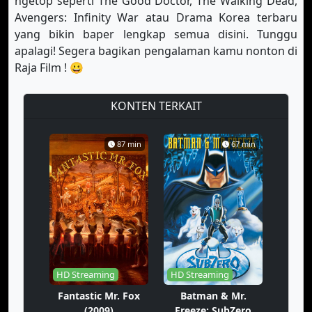
ngetop seperti The Good Doctor, The Walking Dead,
Eps-61
Eps-62
Eps-63
Avengers: Infinity War atau Drama Korea terbaru
yang bikin baper lengkap semua disini. Tunggu
Eps-64
Eps-65
Eps-66
apalagi! Segera bagikan pengalaman kamu nonton di
Raja Film ! 😀
Eps-67
Eps-68
Eps-69
Eps-70
Eps-71
Eps-72
KONTEN TERKAIT
Eps-73
Eps-74
Eps-75
87 min
67 min
Eps-76
Eps-77
Eps-78
Eps-79
Eps-80
Eps-81
Eps-82
Eps-83
Eps-84
Eps-85
Eps-86
Eps-87
HD Streaming
HD Streaming
Eps-88
Eps-89
Eps-90
Fantastic Mr. Fox
Batman & Mr.
(2009)
Freeze: SubZero