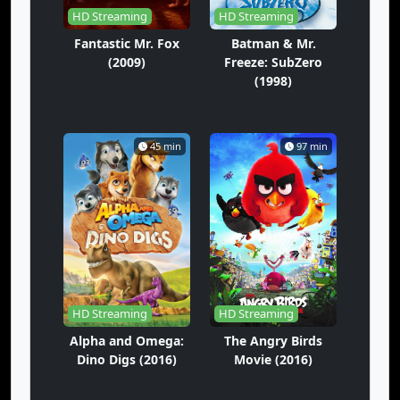
Eps-91
Eps-92
Eps-93
HD Streaming
HD Streaming
Eps-94
Eps-95
Eps-96
Fantastic Mr. Fox
Batman & Mr.
(2009)
Freeze: SubZero
Eps-97
Eps-98
Eps-99
(1998)
Eps-100
Eps-101
Eps-102
45 min
97 min
Eps-103
Eps-104
Eps-105
Eps-106
Eps-107
Eps-108
Eps-109
Eps-110
Eps-111
Eps-112
Eps-113
Eps-114
HD Streaming
HD Streaming
Eps-115
Eps-116
Eps-117
Alpha and Omega:
The Angry Birds
Eps-118
Eps-119
Eps-120
Dino Digs (2016)
Movie (2016)
Eps-121
Eps-122
Eps-123