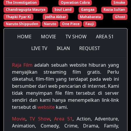
The Investigation
Operation Cobra
Smoke
Eps-184
Eps-185
Eps-186
Chandragupta Maurya
Soul Land
Gangaa
Razia Sultan
Thapki Pyar Ki
Jodha Akbar
Mahabarata
Ghost
Eps-187
Eps-188
Eps-189
Naruto Shippuden
Naruto
One Piece
Fauji
Eps-190
Eps-191
Eps-192
HOME
MOVIE
TV SHOW
AREA 51
Eps-193
Eps-194
Eps-195
LIVE TV
IKLAN
REQUEST
Eps-196
Eps-197
Eps-198
Raja Film
adalah sebuah website hiburan yang
Eps-199
Eps-200
Eps-201
menyajikan streaming film gratis. Perlu
diketahui, film-film yang terdapat pada web ini
Eps-202
Eps-203
Eps-204
bersumber dari web pencarian di internet. Kami
tidak menyimpan file film tersebut di server
Eps-205
Eps-206
Eps-207
sendiri dan kami hanya menempelkan link-link
tersebut di
website
kami.
Eps-208
Eps-209
Eps-210
Movie
,
TV Show
,
Area 51
, Action, Adventure,
Eps-211
Eps-212
Eps-213
Animation, Comedy, Crime, Drama, Family,