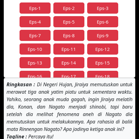
Eps-1
Eps-2
Eps-3
Eps-4
Eps-5
Eps-6
Eps-7
Eps-8
Eps-9
Eps-10
Eps-11
Eps-12
Eps-13
Eps-14
Eps-15
Eps-16
Eps-17
Eps-18
Ringkasan :
Di Negeri Hujan, Jiraiya memutuskan untuk
Eps-19
Eps-20
Eps-21
merawat tiga anak yatim piatu untuk sementara waktu.
Yahiko, seorang anak muda gagah, ingin Jiraiya melatih
Eps-22
Eps-23
Eps-24
dia, Konan, dan Nagato menjadi shinobi, tapi baru
setelah dia melihat fenomena aneh di Nagato dia
Eps-25
Eps-26
Eps-27
memutuskan untuk melakukannya. Apa rahasia di balik
mata Rinnengan Nagato? Apa jadinya ketiga anak ini?
Eps-28
Eps-29
Eps-30
Tagline :
Percaya itu!