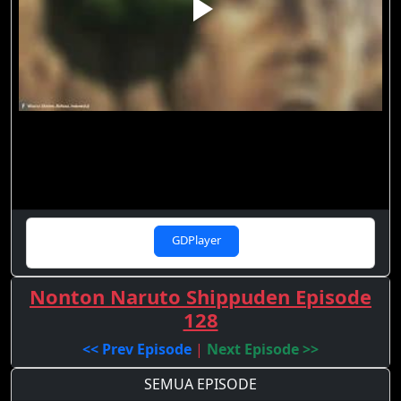
GDPlayer
Nonton Naruto Shippuden Episode
128
<< Prev Episode
|
Next Episode >>
SEMUA EPISODE