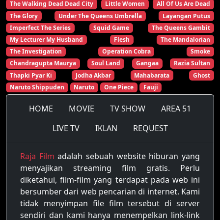
The Walking Dead Dead City
Little Women
All Of Us Are Dead
Eps-184
Eps-185
Eps-186
The Glory
Under The Queens Umbrella
Layangan Putus
Imperfect The Series
Squid Game
The Queens Gambit
Eps-187
Eps-188
Eps-189
My Lecturer My Husband
Flesh
The Mandalorian
The Investigation
Operation Cobra
Smoke
Eps-190
Eps-191
Eps-192
Chandragupta Maurya
Soul Land
Gangaa
Razia Sultan
Eps-193
Eps-194
Eps-195
Thapki Pyar Ki
Jodha Akbar
Mahabarata
Ghost
Naruto Shippuden
Naruto
One Piece
Fauji
Eps-196
Eps-197
Eps-198
HOME
MOVIE
TV SHOW
AREA 51
Eps-199
Eps-200
Eps-201
LIVE TV
IKLAN
REQUEST
Eps-202
Eps-203
Eps-204
Raja Film
adalah sebuah website hiburan yang
Eps-205
Eps-206
Eps-207
menyajikan streaming film gratis. Perlu
diketahui, film-film yang terdapat pada web ini
Eps-208
Eps-209
Eps-210
bersumber dari web pencarian di internet. Kami
tidak menyimpan file film tersebut di server
Eps-211
Eps-212
Eps-213
sendiri dan kami hanya menempelkan link-link