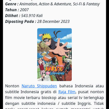
Genre :
Animation, Action & Adventure, Sci-Fi & Fantasy
Eps-31
Eps-32
Eps-33
Tahun :
2007
Eps-34
Eps-35
Eps-36
Dilihat :
543.910 Kali
Diposting Pada :
28 December 2023
Eps-37
Eps-38
Eps-39
Eps-40
Eps-41
Eps-42
Eps-43
Eps-44
Eps-45
Eps-46
Eps-47
Eps-48
Eps-49
Eps-50
Eps-51
Eps-52
Eps-53
Eps-54
Nonton
Naruto Shippuden
bahasa Indonesia atau
Eps-55
Eps-56
Eps-57
subtitle Indonesia gratis di
Raja Film
, pusat nonton
film movie terbaru bioskop atau serial tv terlengkap
Eps-58
Eps-59
Eps-60
dengan subtitle indonesia / subtitle Inggris. Tidak