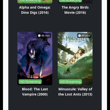
Alpha and Omega:
The Angry Birds
Eps-124
Eps-125
Eps-126
Dino Digs (2016)
Movie (2016)
Eps-127
Eps-128
Eps-129
Eps-130
Eps-131
Eps-132
48 min
89 min
Eps-133
Eps-134
Eps-135
Eps-136
Eps-137
Eps-138
Eps-139
Eps-140
Eps-141
Eps-142
Eps-143
Eps-144
HD Streaming
HD Streaming
Eps-145
Eps-146
Eps-147
Blood: The Last
Minuscule: Valley of
Vampire (2000)
the Lost Ants (2013)
Eps-148
Eps-149
Eps-150
Eps-151
Eps-152
Eps-153