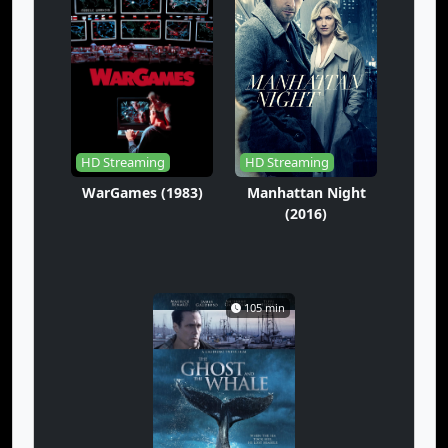
Eps-124
Eps-125
Eps-126
Eps-127
Eps-128
Eps-129
Eps-130
Eps-131
Eps-132
Eps-133
Eps-134
Eps-135
HD Streaming
HD Streaming
Eps-136
Eps-137
Eps-138
WarGames (1983)
Manhattan Night
(2016)
Eps-139
Eps-140
Eps-141
Eps-142
Eps-143
Eps-144
105 min
Eps-145
Eps-146
Eps-147
Eps-148
Eps-149
Eps-150
Eps-151
Eps-152
Eps-153