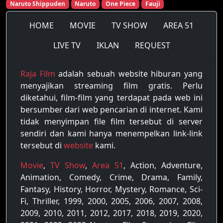
Naruto Shippuden
Naruto
One Piece
Fauji
Eps-187
Eps-188
Eps-189
HOME
MOVIE
TV SHOW
AREA 51
Eps-190
Eps-191
Eps-192
LIVE TV
IKLAN
REQUEST
Eps-193
Eps-194
Eps-195
Raja Film
adalah sebuah website hiburan yang
menyajikan streaming film gratis. Perlu
Eps-196
Eps-197
Eps-198
diketahui, film-film yang terdapat pada web ini
Eps-199
Eps-200
Eps-201
bersumber dari web pencarian di internet. Kami
tidak menyimpan file film tersebut di server
Eps-202
Eps-203
Eps-204
sendiri dan kami hanya menempelkan link-link
tersebut di
website
kami.
Eps-205
Eps-206
Eps-207
Movie
,
TV Show
,
Area 51
, Action, Adventure,
Eps-208
Eps-209
Eps-210
Animation, Comedy, Crime, Drama, Family,
Fantasy, History, Horror, Mystery, Romance, Sci-
Eps-211
Eps-212
Eps-213
Fi, Thriller, 1999, 2000, 2005, 2006, 2007, 2008,
2009, 2010, 2011, 2012, 2017, 2018, 2019, 2020,
Eps-214
Eps-215
Eps-216