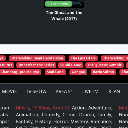
HD Streaming
The Ghost and the
Whale (2017)
ys
The Walking Dead Daryl Dixon
The Last Of Us
The Walking D
n Putus
Imperfect The Series
Squid Game
The Queens Gambit
Chandragupta Maurya
Soul Land
Gangaa
Razia Sultan
Tha
MOVIE
TV SHOW
AREA 51
LIVE TV
IKLAN
uran
Movie
,
TV Show
,
Area 51
, Action, Adventure,
Mah
tis.
Animation, Comedy, Crime, Drama, Family,
Non
apat
Fantasy, History, Horror, Mystery, Romance,
Non