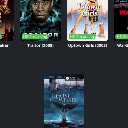
g
HD Streaming
HD Streaming
HD St
aker
Traitor (2008)
Uptown Girls (2003)
WarG
105 min