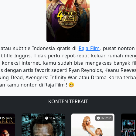
tau subtitle Indonesia gratis di
Raja Film
, pusat nonton 
ubtitle Inggris. Tidak perlu repot-repot keluar rumah m
 koneksi internet, kamu sudah bisa mengakses banyak film
 dengan artis favorit seperti Ryan Reynolds, Keanu Reeves 
ing Dead, Avengers: Infinity War atau Drama Korea terba
n kamu nonton di Raja Film ! 😀
KONTEN TERKAIT
135 min
114 min
92 min