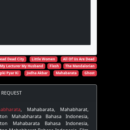
ead Dead City
Little Women
All Of Us Are Dead
My Lecturer My Husband
Flesh
The Mandalorian
pki Pyar Ki
Jodha Akbar
Mahabarata
Ghost
REQUEST
abharata
, Mahabarata, Mahabharat,
ton Mahabharata Bahasa Indonesia,
ton Mahabarata Bahasa Indonesia,