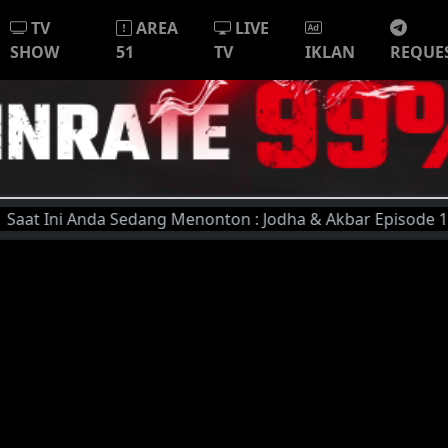
TV
AREA
LIVE
SHOW
51
TV
IKLAN
REQUE
 Ini Anda Sedang Menonton : Jodha & Akbar Episode 1 | Unt