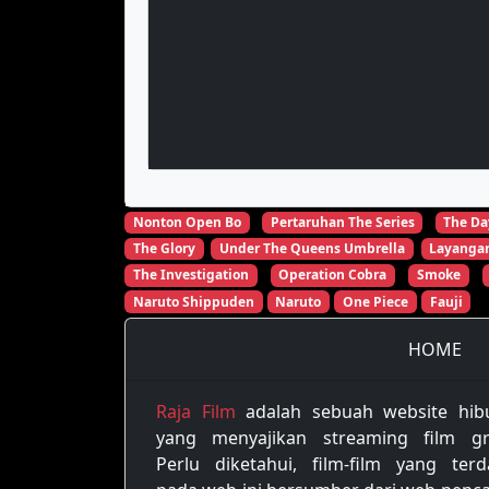
Nonton Open Bo
Pertaruhan The Series
The Da
The Glory
Under The Queens Umbrella
Layanga
The Investigation
Operation Cobra
Smoke
Naruto Shippuden
Naruto
One Piece
Fauji
HOME
Raja Film
adalah sebuah website hib
yang menyajikan streaming film gra
Perlu diketahui, film-film yang terd