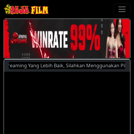
eaming Yang Lebih Baik, Silahkan Menggunakan Pilihan Serv