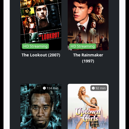
Eps-94
Eps-95
Eps-96
Eps-97
Eps-98
Eps-99
Eps-100
Eps-101
Eps-102
Eps-103
Eps-104
Eps-105
HD Streaming
HD Streaming
The Lookout (2007)
The Rainmaker
Eps-106
Eps-107
Eps-108
(1997)
Eps-109
Eps-110
Eps-111
Eps-112
Eps-113
Eps-114
114 min
92 min
Eps-115
Eps-116
Eps-117
Eps-118
Eps-119
Eps-120
Eps-121
Eps-122
Eps-123