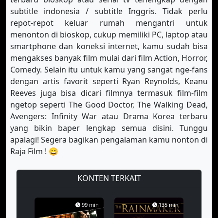
subtitle indonesia / subtitle Inggris. Tidak perlu
Eps-64
Eps-65
Eps-66
repot-repot keluar rumah mengantri untuk
menonton di bioskop, cukup memiliki PC, laptop atau
Eps-67
Eps-68
Eps-69
smartphone dan koneksi internet, kamu sudah bisa
Eps-70
Eps-71
Eps-72
mengakses banyak film mulai dari film Action, Horror,
Comedy. Selain itu untuk kamu yang sangat nge-fans
Eps-73
Eps-74
Eps-75
dengan artis favorit seperti Ryan Reynolds, Keanu
Reeves juga bisa dicari filmnya termasuk film-film
Eps-76
Eps-77
Eps-78
ngetop seperti The Good Doctor, The Walking Dead,
Avengers: Infinity War atau Drama Korea terbaru
Eps-79
Eps-80
Eps-81
yang bikin baper lengkap semua disini. Tunggu
apalagi! Segera bagikan pengalaman kamu nonton di
Eps-82
Eps-83
Eps-84
Raja Film ! 😀
Eps-85
Eps-86
Eps-87
KONTEN TERKAIT
Eps-88
Eps-89
Eps-90
99 min
135 min
Eps-91
Eps-92
Eps-93