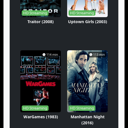
Eps-124
Eps-125
Eps-126
HD Streaming
HD Streaming
Eps-127
Eps-128
Eps-129
Traitor (2008)
Uptown Girls (2003)
Eps-130
Eps-131
Eps-132
Eps-133
Eps-134
Eps-135
Eps-136
Eps-137
Eps-138
114 min
113 min
Eps-139
Eps-140
Eps-141
Eps-142
Eps-143
Eps-144
Eps-145
Eps-146
Eps-147
Eps-148
Eps-149
Eps-150
HD Streaming
HD Streaming
Eps-151
Eps-152
Eps-153
WarGames (1983)
Manhattan Night
(2016)