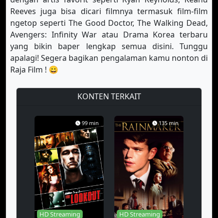
Reeves juga bisa dicari filmnya termasuk film-film
Eps-64
Eps-65
Eps-66
ngetop seperti The Good Doctor, The Walking Dead,
Avengers: Infinity War atau Drama Korea terbaru
Eps-67
Eps-68
Eps-69
yang bikin baper lengkap semua disini. Tunggu
Eps-70
Eps-71
Eps-72
apalagi! Segera bagikan pengalaman kamu nonton di
Raja Film ! 😀
Eps-73
Eps-74
Eps-75
KONTEN TERKAIT
Eps-76
Eps-77
Eps-78
Eps-79
Eps-80
Eps-81
99 min
135 min
Eps-82
Eps-83
Eps-84
Eps-85
Eps-86
Eps-87
Eps-88
Eps-89
Eps-90
Eps-91
Eps-92
Eps-93
HD Streaming
HD Streaming