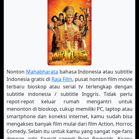
Eps-34
Eps-35
Eps-36
Eps-37
Eps-38
Eps-39
Eps-40
Eps-41
Eps-42
Eps-43
Eps-44
Eps-45
Eps-46
Eps-47
Eps-48
Nonton
Mahabharata
bahasa Indonesia atau subtitle
Indonesia gratis di
Raja Film
, pusat nonton film movie
Eps-49
Eps-50
Eps-51
terbaru bioskop atau serial tv terlengkap dengan
Eps-52
Eps-53
Eps-54
subtitle indonesia / subtitle Inggris. Tidak perlu
repot-repot keluar rumah mengantri untuk
Eps-55
Eps-56
Eps-57
menonton di bioskop, cukup memiliki PC, laptop atau
smartphone dan koneksi internet, kamu sudah bisa
Eps-58
Eps-59
Eps-60
mengakses banyak film mulai dari film Action, Horror,
Comedy. Selain itu untuk kamu yang sangat nge-fans
Eps-61
Eps-62
Eps-63
dengan artis favorit seperti Ryan Reynolds, Keanu