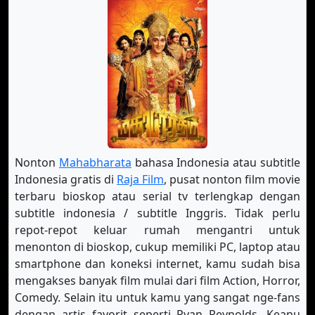
Eps-34
Eps-35
Eps-36
Eps-37
Eps-38
Eps-39
Eps-40
Eps-41
Eps-42
Eps-43
Eps-44
Eps-45
Eps-46
Eps-47
Eps-48
Nonton
Mahabharata
bahasa Indonesia atau subtitle
Indonesia gratis di
Raja Film
, pusat nonton film movie
Eps-49
Eps-50
Eps-51
terbaru bioskop atau serial tv terlengkap dengan
Eps-52
Eps-53
Eps-54
subtitle indonesia / subtitle Inggris. Tidak perlu
repot-repot keluar rumah mengantri untuk
Eps-55
Eps-56
Eps-57
menonton di bioskop, cukup memiliki PC, laptop atau
smartphone dan koneksi internet, kamu sudah bisa
Eps-58
Eps-59
Eps-60
mengakses banyak film mulai dari film Action, Horror,
Comedy. Selain itu untuk kamu yang sangat nge-fans
Eps-61
Eps-62
Eps-63
dengan artis favorit seperti Ryan Reynolds, Keanu