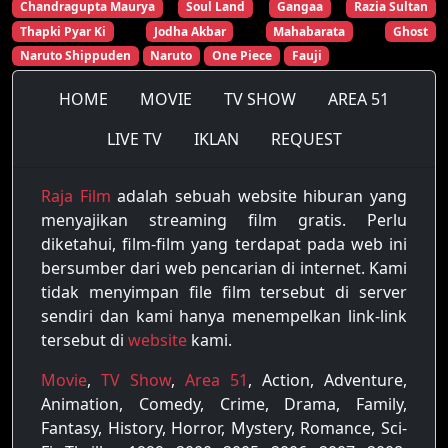
Chandragupta Maurya
Soul Land
Gangaa
Razia Sultan
Thapki Pyar Ki
Jodha Akbar
Mahabarata
Ghost
Eps-187
Eps-188
Eps-189
Naruto Shippuden
Naruto
One Piece
Fauji
Eps-190
Eps-191
Eps-192
HOME
MOVIE
TV SHOW
AREA 51
Eps-193
Eps-194
Eps-195
LIVE TV
IKLAN
REQUEST
Eps-196
Eps-197
Eps-198
Raja Film
adalah sebuah website hiburan yang
Eps-199
Eps-200
Eps-201
menyajikan streaming film gratis. Perlu
diketahui, film-film yang terdapat pada web ini
Eps-202
Eps-203
Eps-204
bersumber dari web pencarian di internet. Kami
tidak menyimpan file film tersebut di server
Eps-205
Eps-206
Eps-207
sendiri dan kami hanya menempelkan link-link
tersebut di
website
kami.
Eps-208
Eps-209
Eps-210
Movie
,
TV Show
,
Area 51
, Action, Adventure,
Eps-211
Eps-212
Eps-213
Animation, Comedy, Crime, Drama, Family,
Fantasy, History, Horror, Mystery, Romance, Sci-
Eps-214
Eps-215
Eps-216