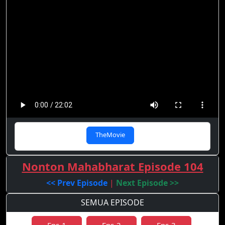
TheMovie
Nonton Mahabharat Episode 104
<< Prev Episode
|
Next Episode >>
SEMUA EPISODE