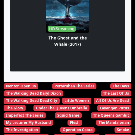
Eps-154
Eps-155
Eps-156
Eps-157
Eps-158
Eps-159
Eps-160
Eps-161
Eps-162
HD Streaming
The Ghost and the
Eps-163
Eps-164
Eps-165
Whale (2017)
Eps-166
Eps-167
Eps-168
Eps-169
Eps-170
Eps-171
Eps-172
Eps-173
Eps-174
Nonton Open Bo
Pertaruhan The Series
The Days
The Walking Dead Daryl Dixon
The Last Of Us
Eps-175
Eps-176
Eps-177
The Walking Dead Dead City
Little Women
All Of Us Are Dead
Eps-178
Eps-179
Eps-180
The Glory
Under The Queens Umbrella
Layangan Putus
Imperfect The Series
Squid Game
The Queens Gambit
Eps-181
Eps-182
Eps-183
My Lecturer My Husband
Flesh
The Mandalorian
The Investigation
Operation Cobra
Smoke
Eps-184
Eps-185
Eps-186