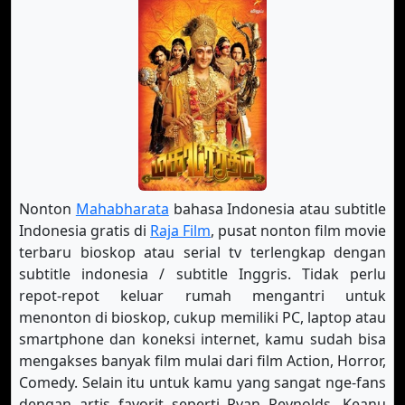
Eps-34
Eps-35
Eps-36
Eps-37
Eps-38
Eps-39
Eps-40
Eps-41
Eps-42
Eps-43
Eps-44
Eps-45
Eps-46
Eps-47
Eps-48
Nonton
Mahabharata
bahasa Indonesia atau subtitle
Indonesia gratis di
Raja Film
, pusat nonton film movie
Eps-49
Eps-50
Eps-51
terbaru bioskop atau serial tv terlengkap dengan
Eps-52
Eps-53
Eps-54
subtitle indonesia / subtitle Inggris. Tidak perlu
repot-repot keluar rumah mengantri untuk
Eps-55
Eps-56
Eps-57
menonton di bioskop, cukup memiliki PC, laptop atau
smartphone dan koneksi internet, kamu sudah bisa
Eps-58
Eps-59
Eps-60
mengakses banyak film mulai dari film Action, Horror,
Comedy. Selain itu untuk kamu yang sangat nge-fans
Eps-61
Eps-62
Eps-63
dengan artis favorit seperti Ryan Reynolds, Keanu