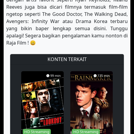
Reeves juga bisa dicari filmnya termasuk film-film
Eps-64
Eps-65
Eps-66
ngetop seperti The Good Doctor, The Walking Dead,
Avengers: Infinity War atau Drama Korea terbaru
Eps-67
Eps-68
Eps-69
yang bikin baper lengkap semua disini. Tunggu
Eps-70
Eps-71
Eps-72
apalagi! Segera bagikan pengalaman kamu nonton di
Raja Film ! 😀
Eps-73
Eps-74
Eps-75
KONTEN TERKAIT
Eps-76
Eps-77
Eps-78
Eps-79
Eps-80
Eps-81
99 min
135 min
Eps-82
Eps-83
Eps-84
Eps-85
Eps-86
Eps-87
Eps-88
Eps-89
Eps-90
Eps-91
Eps-92
Eps-93
HD Streaming
HD Streaming