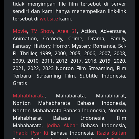
tidak menyimpan file film tersebut di server
Eps-217
Eps-218
Eps-219
sendiri dan kami hanya menempelkan link-link
tersebut di
website
kami.
Eps-220
Eps-221
Eps-222
Movie
,
TV Show
,
Area 51
, Action, Adventure,
Eps-223
Eps-224
Eps-225
Animation, Comedy, Crime, Drama, Family,
Fantasy, History, Horror, Mystery, Romance, Sci-
Eps-226
Eps-227
Eps-228
Fi, Thriller, 1999, 2000, 2005, 2006, 2007, 2008,
2009, 2010, 2011, 2012, 2017, 2018, 2019, 2020,
Eps-229
Eps-230
Eps-231
2021, 2022, 2023 Nonton Film Streaming, Film
Terbaru, Streaming Film, Subtitle Indonesia,
Eps-232
Eps-233
Eps-234
Gratis
Eps-235
Eps-236
Eps-237
Mahabharata
, Mahabarata, Mahabharat,
Nonton Mahabharata Bahasa Indonesia,
Eps-238
Eps-239
Eps-240
Nonton Mahabarata Bahasa Indonesia, Nonton
Mahabharat Bahasa Indonesia, Film
Eps-241
Eps-242
Eps-243
Mahabarata,
Jodha Akbar
Bahasa Indonesia,
Thapki Pyar Ki
Bahasa Indonesia,
Razia Sultan
Eps-244
Eps-245
Eps-246