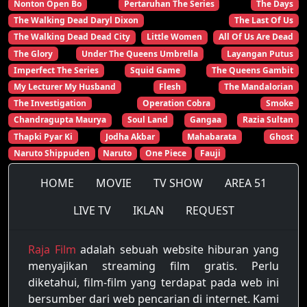
Nonton Open Bo
Pertaruhan The Series
The Days
The Walking Dead Daryl Dixon
The Last Of Us
Eps-187
Eps-188
Eps-189
The Walking Dead Dead City
Little Women
All Of Us Are Dead
The Glory
Under The Queens Umbrella
Layangan Putus
Eps-190
Eps-191
Eps-192
Imperfect The Series
Squid Game
The Queens Gambit
My Lecturer My Husband
Flesh
The Mandalorian
Eps-193
Eps-194
Eps-195
The Investigation
Operation Cobra
Smoke
Eps-196
Eps-197
Eps-198
Chandragupta Maurya
Soul Land
Gangaa
Razia Sultan
Thapki Pyar Ki
Jodha Akbar
Mahabarata
Ghost
Eps-199
Eps-200
Eps-201
Naruto Shippuden
Naruto
One Piece
Fauji
Eps-202
Eps-203
Eps-204
HOME
MOVIE
TV SHOW
AREA 51
Eps-205
Eps-206
Eps-207
LIVE TV
IKLAN
REQUEST
Eps-208
Eps-209
Eps-210
Raja Film
adalah sebuah website hiburan yang
menyajikan streaming film gratis. Perlu
Eps-211
Eps-212
Eps-213
diketahui, film-film yang terdapat pada web ini
bersumber dari web pencarian di internet. Kami
Eps-214
Eps-215
Eps-216