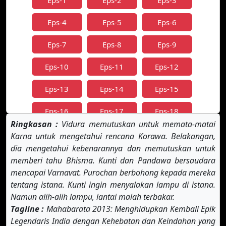
Eps-1
Eps-2
Eps-3
Eps-4
Eps-5
Eps-6
Eps-7
Eps-8
Eps-9
Eps-10
Eps-11
Eps-12
Eps-13
Eps-14
Eps-15
Eps-16
Eps-17
Eps-18
Ringkasan :
Vidura memutuskan untuk memata-matai
Eps-19
Eps-20
Eps-21
Karna untuk mengetahui rencana Korawa. Belakangan,
dia mengetahui kebenarannya dan memutuskan untuk
Eps-22
Eps-23
Eps-24
memberi tahu Bhisma. Kunti dan Pandawa bersaudara
mencapai Varnavat. Purochan berbohong kepada mereka
Eps-25
Eps-26
Eps-27
tentang istana. Kunti ingin menyalakan lampu di istana.
Namun alih-alih lampu, lantai malah terbakar.
Eps-28
Eps-29
Eps-30
Tagline :
Mahabarata 2013: Menghidupkan Kembali Epik
Legendaris India dengan Kehebatan dan Keindahan yang
Eps-31
Eps-32
Eps-33