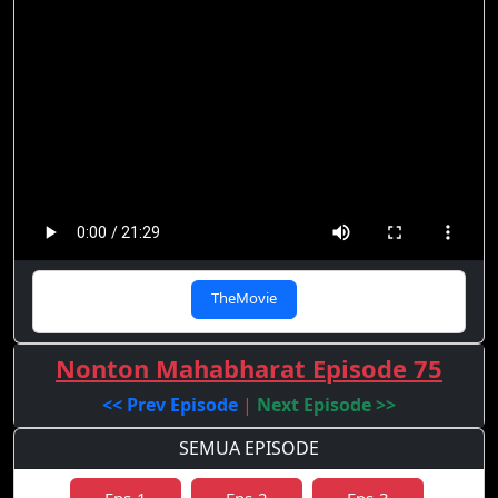
TheMovie
Nonton Mahabharat Episode 75
<< Prev Episode
|
Next Episode >>
SEMUA EPISODE