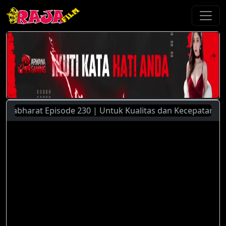
bharat Episode 230 | Untuk Kualitas dan Kecepatan Streami