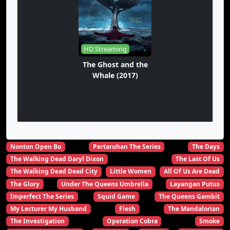
Eps-154
Eps-155
Eps-156
Eps-157
Eps-158
Eps-159
Eps-160
Eps-161
Eps-162
HD Streaming
The Ghost and the
Eps-163
Eps-164
Eps-165
Whale (2017)
Eps-166
Eps-167
Eps-168
Eps-169
Eps-170
Eps-171
Eps-172
Eps-173
Eps-174
Nonton Open Bo
Pertaruhan The Series
The Days
The Walking Dead Daryl Dixon
The Last Of Us
Eps-175
Eps-176
Eps-177
The Walking Dead Dead City
Little Women
All Of Us Are Dead
Eps-178
Eps-179
Eps-180
The Glory
Under The Queens Umbrella
Layangan Putus
Imperfect The Series
Squid Game
The Queens Gambit
Eps-181
Eps-182
Eps-183
My Lecturer My Husband
Flesh
The Mandalorian
The Investigation
Operation Cobra
Smoke
Eps-184
Eps-185
Eps-186