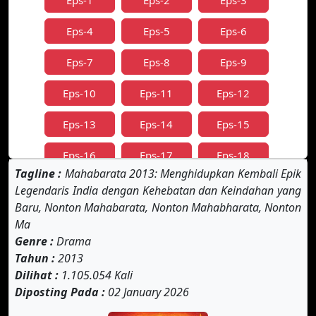
Eps-1
Eps-2
Eps-3
Eps-4
Eps-5
Eps-6
Eps-7
Eps-8
Eps-9
Eps-10
Eps-11
Eps-12
Eps-13
Eps-14
Eps-15
Eps-16
Eps-17
Eps-18
Tagline :
Mahabarata 2013: Menghidupkan Kembali Epik
Eps-19
Eps-20
Eps-21
Legendaris India dengan Kehebatan dan Keindahan yang
Baru, Nonton Mahabarata, Nonton Mahabharata, Nonton
Eps-22
Eps-23
Eps-24
Ma
Genre :
Drama
Eps-25
Eps-26
Eps-27
Tahun :
2013
Dilihat :
1.105.054 Kali
Eps-28
Eps-29
Eps-30
Diposting Pada :
02 January 2026
Eps-31
Eps-32
Eps-33