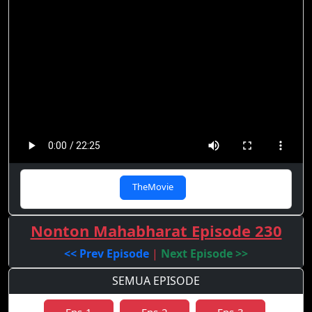
TheMovie
Nonton Mahabharat Episode 230
<< Prev Episode
|
Next Episode >>
SEMUA EPISODE