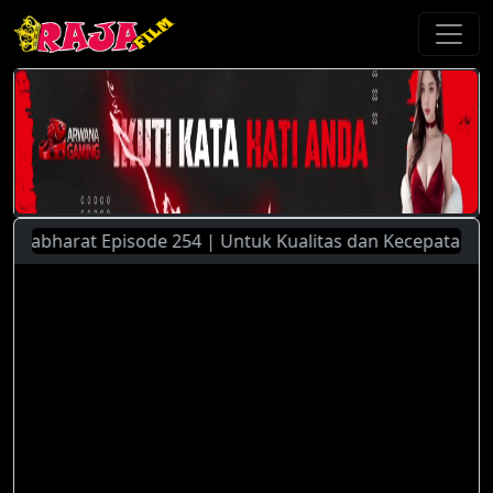
bharat Episode 254 | Untuk Kualitas dan Kecepatan Streami