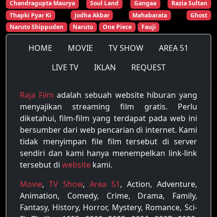
Chandragupta Maurya
Soul Land
Gangaa
Razia Sultan
Thapki Pyar Ki
Jodha Akbar
Mahabarata
Ghost
Eps-187
Eps-188
Eps-189
Naruto Shippuden
Naruto
One Piece
Fauji
Eps-190
Eps-191
Eps-192
HOME
MOVIE
TV SHOW
AREA 51
Eps-193
Eps-194
Eps-195
LIVE TV
IKLAN
REQUEST
Eps-196
Eps-197
Eps-198
Raja Film
adalah sebuah website hiburan yang
Eps-199
Eps-200
Eps-201
menyajikan streaming film gratis. Perlu
diketahui, film-film yang terdapat pada web ini
Eps-202
Eps-203
Eps-204
bersumber dari web pencarian di internet. Kami
tidak menyimpan file film tersebut di server
Eps-205
Eps-206
Eps-207
sendiri dan kami hanya menempelkan link-link
tersebut di
website
kami.
Eps-208
Eps-209
Eps-210
Movie
,
TV Show
,
Area 51
, Action, Adventure,
Eps-211
Eps-212
Eps-213
Animation, Comedy, Crime, Drama, Family,
Fantasy, History, Horror, Mystery, Romance, Sci-
Eps-214
Eps-215
Eps-216