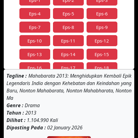
Eps-1
Eps-2
Eps-3
Eps-4
Eps-5
Eps-6
Eps-7
Eps-8
Eps-9
Eps-10
Eps-11
Eps-12
Eps-13
Eps-14
Eps-15
Eps-16
Eps-17
Eps-18
Tagline :
Mahabarata 2013: Menghidupkan Kembali Epik
Eps-19
Eps-20
Eps-21
Legendaris India dengan Kehebatan dan Keindahan yang
Baru, Nonton Mahabarata, Nonton Mahabharata, Nonton
Eps-22
Eps-23
Eps-24
Ma
Genre :
Drama
Eps-25
Eps-26
Eps-27
Tahun :
2013
Dilihat :
1.104.990 Kali
Eps-28
Eps-29
Eps-30
Diposting Pada :
02 January 2026
Eps-31
Eps-32
Eps-33