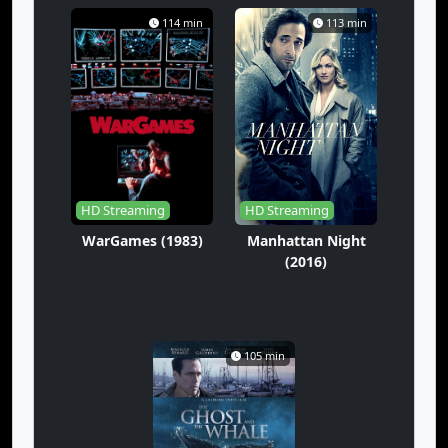
Eps-124
Eps-125
Eps-126
114 min
113 min
Eps-127
Eps-128
Eps-129
Eps-130
Eps-131
Eps-132
Eps-133
Eps-134
Eps-135
Eps-136
Eps-137
Eps-138
HD Streaming
HD Streaming
Eps-139
Eps-140
Eps-141
WarGames (1983)
Manhattan Night
(2016)
Eps-142
Eps-143
Eps-144
Eps-145
Eps-146
Eps-147
105 min
Eps-148
Eps-149
Eps-150
Eps-151
Eps-152
Eps-153