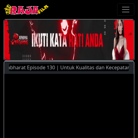
bharat Episode 130 | Untuk Kualitas dan Kecepatan Streamin