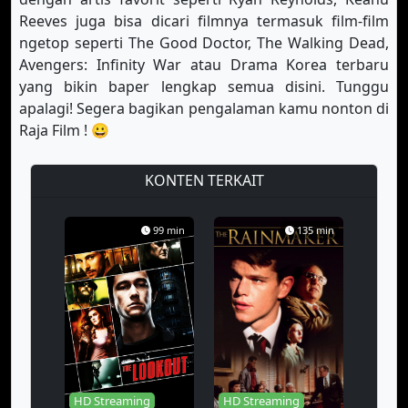
Reeves juga bisa dicari filmnya termasuk film-film
Eps-64
Eps-65
Eps-66
ngetop seperti The Good Doctor, The Walking Dead,
Avengers: Infinity War atau Drama Korea terbaru
Eps-67
Eps-68
Eps-69
yang bikin baper lengkap semua disini. Tunggu
Eps-70
Eps-71
Eps-72
apalagi! Segera bagikan pengalaman kamu nonton di
Raja Film ! 😀
Eps-73
Eps-74
Eps-75
KONTEN TERKAIT
Eps-76
Eps-77
Eps-78
Eps-79
Eps-80
Eps-81
99 min
135 min
Eps-82
Eps-83
Eps-84
Eps-85
Eps-86
Eps-87
Eps-88
Eps-89
Eps-90
Eps-91
Eps-92
Eps-93
HD Streaming
HD Streaming