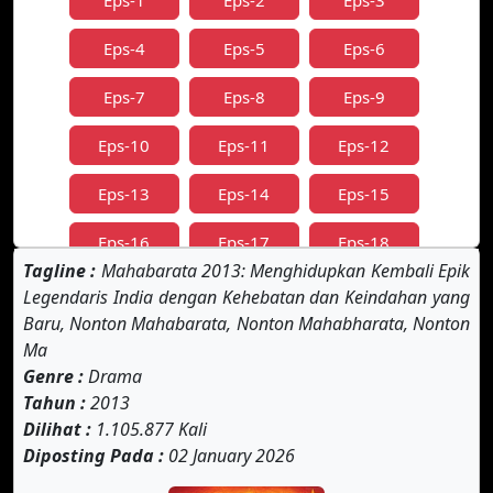
Eps-1
Eps-2
Eps-3
Eps-4
Eps-5
Eps-6
Eps-7
Eps-8
Eps-9
Eps-10
Eps-11
Eps-12
Eps-13
Eps-14
Eps-15
Eps-16
Eps-17
Eps-18
Tagline :
Mahabarata 2013: Menghidupkan Kembali Epik
Eps-19
Eps-20
Eps-21
Legendaris India dengan Kehebatan dan Keindahan yang
Baru, Nonton Mahabarata, Nonton Mahabharata, Nonton
Eps-22
Eps-23
Eps-24
Ma
Genre :
Drama
Eps-25
Eps-26
Eps-27
Tahun :
2013
Dilihat :
1.105.877 Kali
Eps-28
Eps-29
Eps-30
Diposting Pada :
02 January 2026
Eps-31
Eps-32
Eps-33