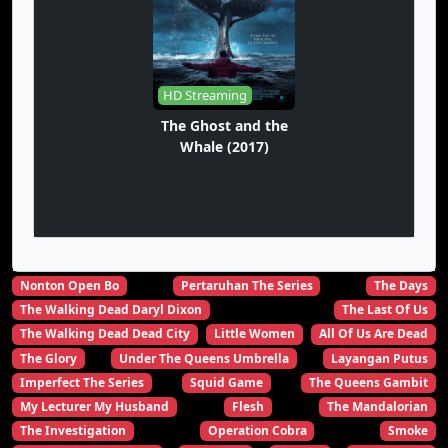
Eps-154
Eps-155
Eps-156
Eps-157
Eps-158
Eps-159
Eps-160
Eps-161
Eps-162
HD Streaming
The Ghost and the
Eps-163
Eps-164
Eps-165
Whale (2017)
Eps-166
Eps-167
Eps-168
Eps-169
Eps-170
Eps-171
Eps-172
Eps-173
Eps-174
Nonton Open Bo
Pertaruhan The Series
The Days
The Walking Dead Daryl Dixon
The Last Of Us
Eps-175
Eps-176
Eps-177
The Walking Dead Dead City
Little Women
All Of Us Are Dead
Eps-178
Eps-179
Eps-180
The Glory
Under The Queens Umbrella
Layangan Putus
Imperfect The Series
Squid Game
The Queens Gambit
Eps-181
Eps-182
Eps-183
My Lecturer My Husband
Flesh
The Mandalorian
The Investigation
Operation Cobra
Smoke
Eps-184
Eps-185
Eps-186