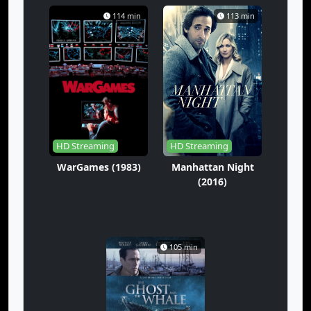
Eps-124
Eps-125
Eps-126
114 min
113 min
Eps-127
Eps-128
Eps-129
Eps-130
Eps-131
Eps-132
Eps-133
Eps-134
Eps-135
Eps-136
Eps-137
Eps-138
HD Streaming
HD Streaming
Eps-139
Eps-140
Eps-141
WarGames (1983)
Manhattan Night
(2016)
Eps-142
Eps-143
Eps-144
Eps-145
Eps-146
Eps-147
105 min
Eps-148
Eps-149
Eps-150
Eps-151
Eps-152
Eps-153