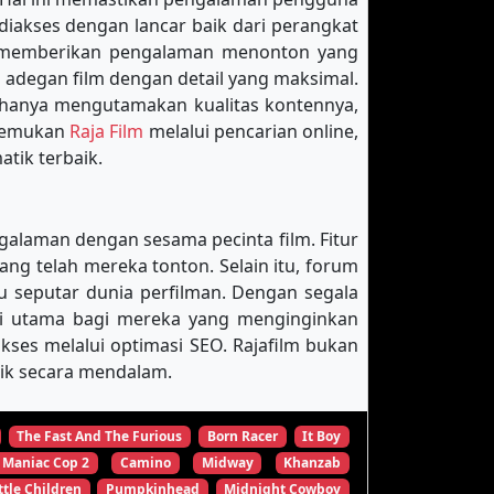
diakses dengan lancar baik dari perangkat
k memberikan pengalaman menonton yang
 adegan film dengan detail yang maksimal.
 hanya mengutamakan kualitas kontennya,
enemukan
Raja Film
melalui pencarian online,
tik terbaik.
galaman dengan sesama pecinta film. Fitur
 telah mereka tonton. Selain itu, forum
u seputar dunia perfilman. Dengan segala
nasi utama bagi mereka yang menginginkan
es melalui optimasi SEO. Rajafilm bukan
tik secara mendalam.
The Fast And The Furious
Born Racer
It Boy
Maniac Cop 2
Camino
Midway
Khanzab
ttle Children
Pumpkinhead
Midnight Cowboy