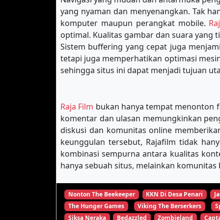
yang nyaman dan menyenangkan. Tak hany
komputer maupun perangkat mobile.
Ra
optimal. Kualitas gambar dan suara yang 
Sistem buffering yang cepat juga menja
tetapi juga memperhatikan optimasi mes
sehingga situs ini dapat menjadi tujuan u
Raja Film
bukan hanya tempat menonton film
komentar dan ulasan memungkinkan pengg
diskusi dan komunitas online memberikan
keunggulan tersebut, Rajafilm tidak han
kombinasi sempurna antara kualitas kon
hanya sebuah situs, melainkan komunitas b
Nonton The Beekeeper
KKN Di Desa Penari
Ja
The Hunger Games
Viking The Berserkers
S
Siksa Neraka
Bedazzled
Zombieland
Capta