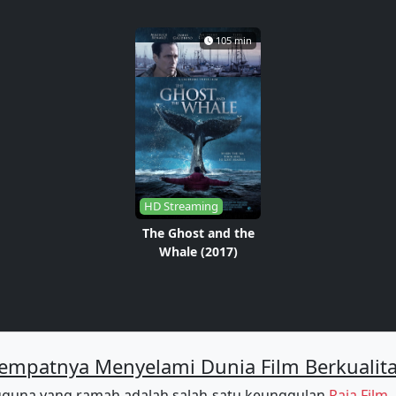
105 min
HD Streaming
The Ghost and the
Whale (2017)
empatnya Menyelami Dunia Film Berkualit
guna yang ramah adalah salah satu keunggulan
Raja Film
.