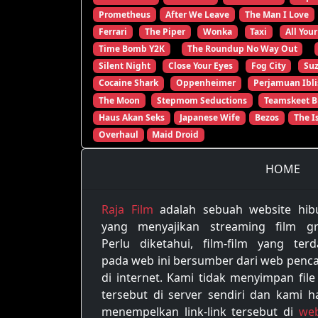
Prometheus
After We Leave
The Man I Love
Ferrari
The Piper
Wonka
Taxi
All Your
Time Bomb Y2K
The Roundup No Way Out
Silent Night
Close Your Eyes
Fog City
Su
Cocaine Shark
Oppenheimer
Perjamuan Ibli
The Moon
Stepmom Seductions
Teamskeet B
Haus Akan Seks
Japanese Wife
Bezos
The I
Overhaul
Maid Droid
HOME
Raja Film
adalah sebuah website hib
yang menyajikan streaming film gra
Perlu diketahui, film-film yang terd
pada web ini bersumber dari web penca
di internet. Kami tidak menyimpan file
tersebut di server sendiri dan kami h
menempelkan link-link tersebut di
web