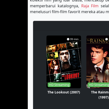
koleksi film yang luar biasa, mencakup b
memperbarui katalognya,
Raja Film
sela
menelusuri film-film favorit mereka ata
99 min
HD Streaming
HD Streamin
The Lookout (2007)
The Rainm
(1997)