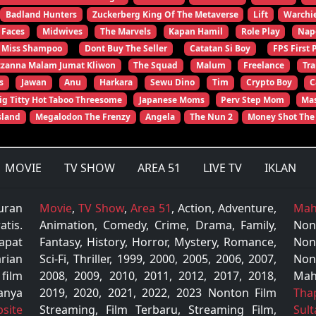
Badland Hunters
Zuckerberg King Of The Metaverse
Lift
Warchi
 Faces
Midwives
The Marvels
Kapan Hamil
Role Play
Nap
Miss Shampoo
Dont Buy The Seller
Catatan Si Boy
FPS First 
zzanna Malam Jumat Kliwon
The Squad
Malum
Freelance
Tr
s
Jawan
Anu
Harkara
Sewu Dino
Tim
Crypto Boy
C
ig Titty Hot Taboo Threesome
Japanese Moms
Perv Step Mom
Mas
sland
Megalodon The Frenzy
Angela
The Nun 2
Money Shot The
MOVIE
TV SHOW
AREA 51
LIVE TV
IKLAN
uran
Movie
,
TV Show
,
Area 51
, Action, Adventure,
Mah
tis.
Animation, Comedy, Crime, Drama, Family,
Non
apat
Fantasy, History, Horror, Mystery, Romance,
Non
rian
Sci-Fi, Thriller, 1999, 2000, 2005, 2006, 2007,
Non
 film
2008, 2009, 2010, 2011, 2012, 2017, 2018,
Mah
anya
2019, 2020, 2021, 2022, 2023 Nonton Film
Tha
site
Streaming, Film Terbaru, Streaming Film,
Sul