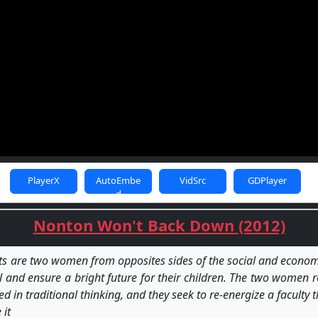
PlayerX
AutoEmbe
VidSrc
GDPlayer
d
Nonton Won't Back Down (2012)
ts are two women from opposites sides of the social and econom
 and ensure a bright future for their children. The two women re
d in traditional thinking, and they seek to re-energize a faculty t
 it