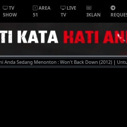
TV
AREA
LIVE
SHOW
51
TV
IKLAN
REQUE
nda Sedang Menonton : Won't Back Down (2012) | Untuk Kuali