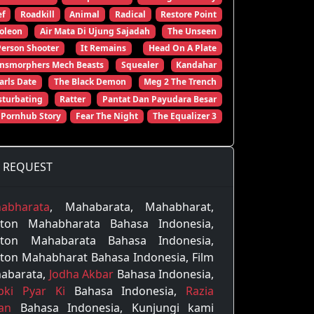
ef
Roadkill
Animal
Radical
Restore Point
oleon
Air Mata Di Ujung Sajadah
The Unseen
Person Shooter
It Remains
Head On A Plate
ansmorphers Mech Beasts
Squealer
Kandahar
arls Date
The Black Demon
Meg 2 The Trench
turbating
Ratter
Pantat Dan Payudara Besar
 Pornhub Story
Fear The Night
The Equalizer 3
REQUEST
abharata
, Mahabarata, Mahabharat,
ton Mahabharata Bahasa Indonesia,
ton Mahabarata Bahasa Indonesia,
ton Mahabharat Bahasa Indonesia, Film
abarata,
Jodha Akbar
Bahasa Indonesia,
pki Pyar Ki
Bahasa Indonesia,
Razia
tan
Bahasa Indonesia, Kunjungi kami