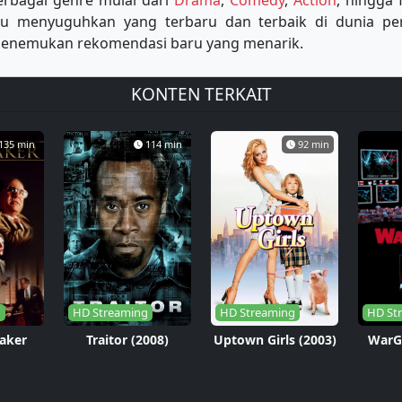
erbagai genre mulai dari
Drama
,
Comedy
,
Action
, hingga 
lu menyuguhkan yang terbaru dan terbaik di dunia p
u menemukan rekomendasi baru yang menarik.
KONTEN TERKAIT
135 min
114 min
92 min
g
HD Streaming
HD Streaming
HD St
aker
Traitor (2008)
Uptown Girls (2003)
WarG