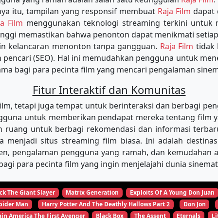
a itu, tampilan yang responsif membuat
Raja Film
dapat 
ja Film
menggunakan teknologi streaming terkini untu
tinggi memastikan bahwa penonton dapat menikmati setiap
min kelancaran menonton tanpa gangguan.
Raja Film
tidak
in pencari (SEO). Hal ini memudahkan pengguna untuk m
tama bagi para pecinta film yang mencari pengalaman sinema
Fitur Interaktif dan Komunitas
, tetapi juga tempat untuk berinteraksi dan berbagi pen
una untuk memberikan pendapat mereka tentang film yang
 ruang untuk berbagi rekomendasi dan informasi terbar
ya menjadi situs streaming film biasa. Ini adalah desti
ten, pengalaman pengguna yang ramah, dan kemudahan aks
agi para pecinta film yang ingin menjelajahi dunia sinema
ck The Giant Slayer
Matrix Generation
Exploits Of A Young Don Juan
pider Man
Harry Potter And The Deathly Hallows Part 2
Don Jon
in America The First Avenger
Black Box
The Assent
Eternals
Li