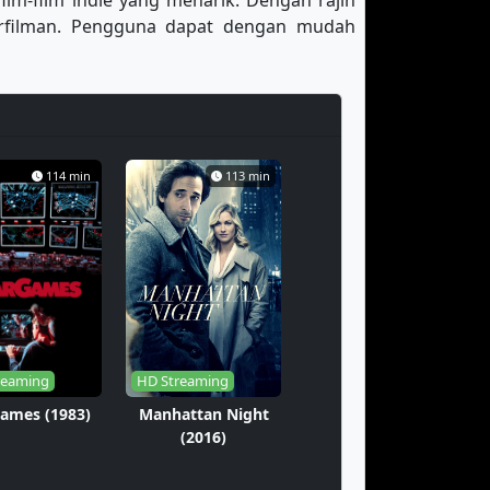
film-film indie yang menarik. Dengan rajin
erfilman. Pengguna dapat dengan mudah
114 min
113 min
reaming
HD Streaming
ames (1983)
Manhattan Night
(2016)