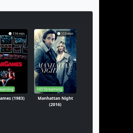
114 min
113 min
reaming
HD Streaming
ames (1983)
Manhattan Night
(2016)