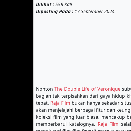
Dilihat :
558 Kali
Diposting Pada :
17 September 2024
Nonton
The Double Life of Veronique
subt
bagian tak terpisahkan dari gaya hidup 
tepat.
Raja Film
bukan hanya sekadar situs 
akan menjelajahi berbagai fitur dan keun
koleksi film yang luar biasa, mencakup b
memperbarui katalognya,
Raja Film
sela