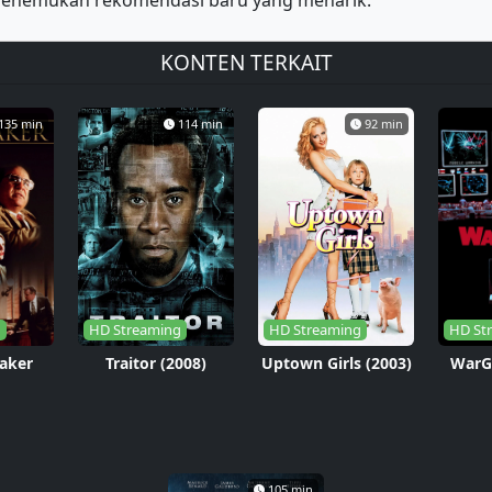
u menemukan rekomendasi baru yang menarik.
KONTEN TERKAIT
135 min
114 min
92 min
g
HD Streaming
HD Streaming
HD St
aker
Traitor (2008)
Uptown Girls (2003)
WarG
105 min