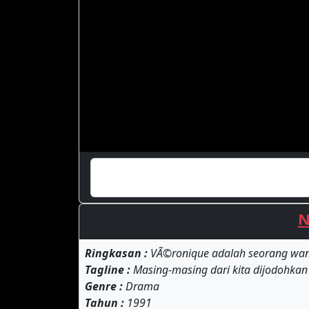
N
Ringkasan :
VÃ©ronique adalah seorang wanit
Tagline :
Masing-masing dari kita dijodohkan 
Genre :
Drama
Tahun :
1991