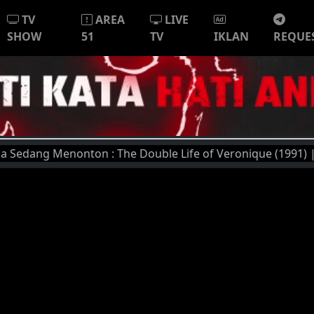
TV
AREA
LIVE
SHOW
51
TV
IKLAN
REQUE
ng Menonton : The Double Life of Veronique (1991) | Untuk 