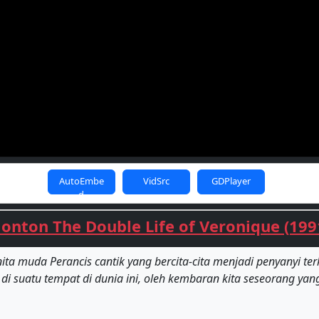
AutoEmbe
VidSrc
GDPlayer
d
onton The Double Life of Veronique (199
a muda Perancis cantik yang bercita-cita menjadi penyanyi ter
di suatu tempat di dunia ini, oleh kembaran kita seseorang ya