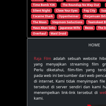
Time Bomb Y2K
The Roundup No Way Out
Silent Night
Close Your Eyes
Fog City
Su
Cocaine Shark
Oppenheimer
Perjamuan Ibli
The Moon
Stepmom Seductions
Teamskeet B
Haus Akan Seks
Japanese Wife
Bezos
The I
Overhaul
Maid Droid
HOME
Raja Film
adalah sebuah website hib
yang menyajikan streaming film gra
Perlu diketahui, film-film yang terd
pada web ini bersumber dari web penca
di internet. Kami tidak menyimpan file
tersebut di server sendiri dan kami h
menempelkan link-link tersebut di
web
kami.