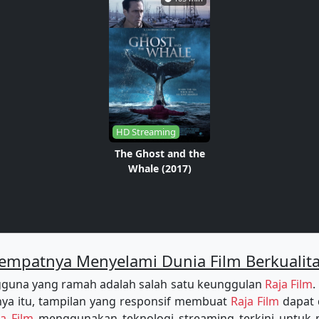
HD Streaming
The Ghost and the
Whale (2017)
empatnya Menyelami Dunia Film Berkualit
guna yang ramah adalah salah satu keunggulan
Raja Film
.
a itu, tampilan yang responsif membuat
Raja Film
dapat 
ja Film
menggunakan teknologi streaming terkini untu