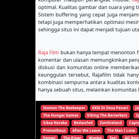
optimal. Kualitas gambar dan suara yang 
Sistem buffering yang cepat juga menja
tetapi juga memperhatikan optimasi mes
sehingga situs ini dapat menjadi tujuan u
Raja Film
bukan hanya tempat menonton film
komentar dan ulasan memungkinkan pengg
diskusi dan komunitas online memberikan
keunggulan tersebut, Rajafilm tidak han
kombinasi sempurna antara kualitas kon
hanya sebuah situs, melainkan komunitas b
Nonton The Beekeeper
KKN Di Desa Penari
Ja
The Hunger Games
Viking The Berserkers
S
Siksa Neraka
Bedazzled
Zombieland
Capta
Prometheus
After We Leave
The Man I Love
Ferrari
The Piper
Wonka
Taxi
All Your