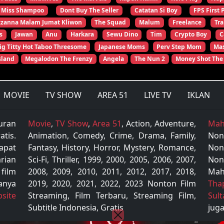
Miss Shampoo
Dont Buy The Seller
Catatan Si Boy
FPS First 
zzanna Malam Jumat Kliwon
The Squad
Malum
Freelance
Tr
s
Jawan
Anu
Harkara
Sewu Dino
Tim
Crypto Boy
C
ig Titty Hot Taboo Threesome
Japanese Moms
Perv Step Mom
Mas
sland
Megalodon The Frenzy
Angela
The Nun 2
Money Shot The
MOVIE
TV SHOW
AREA 51
LIVE TV
IKLAN
uran
Movie
,
TV Show
,
Area 51
, Action, Adventure,
Mah
tis.
Animation, Comedy, Crime, Drama, Family,
Non
apat
Fantasy, History, Horror, Mystery, Romance,
Non
rian
Sci-Fi, Thriller, 1999, 2000, 2005, 2006, 2007,
Non
 film
2008, 2009, 2010, 2011, 2012, 2017, 2018,
Mah
anya
2019, 2020, 2021, 2022, 2023 Nonton Film
Tha
site
Streaming, Film Terbaru, Streaming Film,
Sul
Subtitle Indonesia, Gratis
juga