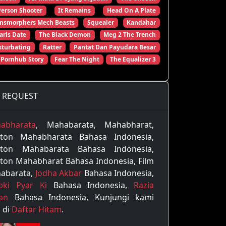
Person Shooter
It Remains
Head On A Plate
ansmorphers Mech Beasts
Squealer
Kandahar
arls Date
The Black Demon
Meg 2 The Trench
turbating
Ratter
Pantat Dan Payudara Besar
 Pornhub Story
Fear The Night
The Equalizer 3
REQUEST
abharata
, Mahabarata, Mahabharat,
ton Mahabharata Bahasa Indonesia,
ton Mahabarata Bahasa Indonesia,
ton Mahabharat Bahasa Indonesia, Film
abarata,
Jodha Akbar
Bahasa Indonesia,
pki Pyar Ki
Bahasa Indonesia,
Razia
tan
Bahasa Indonesia, Kunjungi kami
 di
Daftar Hitam
.