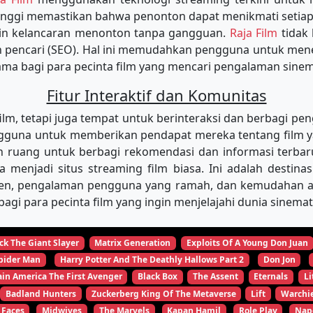
tinggi memastikan bahwa penonton dapat menikmati setiap
min kelancaran menonton tanpa gangguan.
Raja Film
tidak
in pencari (SEO). Hal ini memudahkan pengguna untuk m
tama bagi para pecinta film yang mencari pengalaman sinema
Fitur Interaktif dan Komunitas
, tetapi juga tempat untuk berinteraksi dan berbagi pen
una untuk memberikan pendapat mereka tentang film yang
 ruang untuk berbagi rekomendasi dan informasi terbar
ya menjadi situs streaming film biasa. Ini adalah desti
ten, pengalaman pengguna yang ramah, dan kemudahan aks
agi para pecinta film yang ingin menjelajahi dunia sinema
ck The Giant Slayer
Matrix Generation
Exploits Of A Young Don Juan
pider Man
Harry Potter And The Deathly Hallows Part 2
Don Jon
in America The First Avenger
Black Box
The Assent
Eternals
Li
Badland Hunters
Zuckerberg King Of The Metaverse
Lift
Warchi
 Faces
Midwives
The Marvels
Kapan Hamil
Role Play
Nap