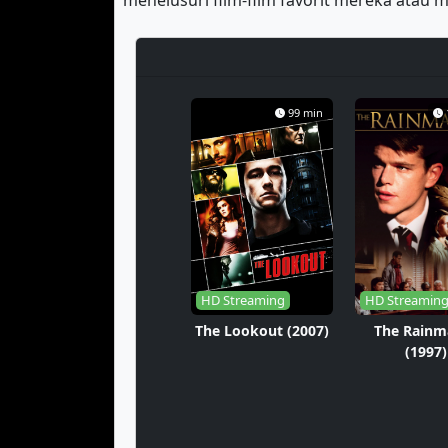
menelusuri film-film favorit mereka ata
99 min
HD Streaming
HD Streamin
The Lookout (2007)
The Rainm
(1997)