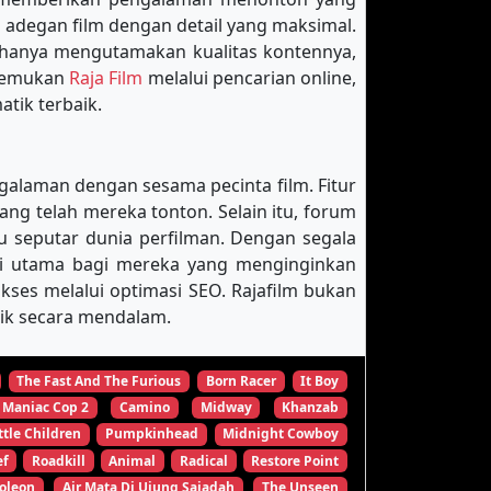
 adegan film dengan detail yang maksimal.
 hanya mengutamakan kualitas kontennya,
enemukan
Raja Film
melalui pencarian online,
tik terbaik.
galaman dengan sesama pecinta film. Fitur
 telah mereka tonton. Selain itu, forum
u seputar dunia perfilman. Dengan segala
nasi utama bagi mereka yang menginginkan
es melalui optimasi SEO. Rajafilm bukan
tik secara mendalam.
The Fast And The Furious
Born Racer
It Boy
Maniac Cop 2
Camino
Midway
Khanzab
ttle Children
Pumpkinhead
Midnight Cowboy
ef
Roadkill
Animal
Radical
Restore Point
oleon
Air Mata Di Ujung Sajadah
The Unseen