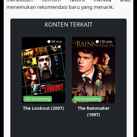
menemukan rekomendasi baru yang menarik.
KONTEN TERKAIT
99 min
135 min
HD Streaming
HD Streaming
The Lookout (2007)
The Rainmaker
(1997)