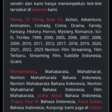
sendiri dan kami hanya menempelkan link-link
tersebut di
website
kami.
Movie
,
TV Show
,
Area 51
, Action, Adventure,
Animation, Comedy, Crime, Drama, Family,
Fantasy, History, Horror, Mystery, Romance, Sci-
Fi, Thriller, 1999, 2000, 2005, 2006, 2007, 2008,
2009, 2010, 2011, 2012, 2017, 2018, 2019, 2020,
2021, 2022, 2023 Nonton Film Streaming, Film
Terbaru, Streaming Film, Subtitle Indonesia,
Gratis
Mahabharata
, Mahabarata, Mahabharat,
Nonton Mahabharata Bahasa Indonesia,
Nonton Mahabarata Bahasa Indonesia, Nonton
Mahabharat Bahasa Indonesia, Film
Mahabarata,
Jodha Akbar
Bahasa Indonesia,
Thapki Pyar Ki
Bahasa Indonesia,
Razia Sultan
Bahasa Indonesia, Kunjungi kami juga di
Daftar