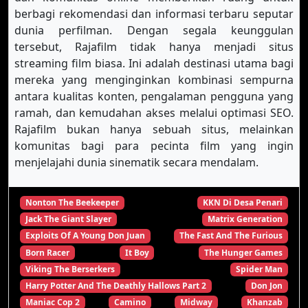
berbagi rekomendasi dan informasi terbaru seputar
dunia perfilman. Dengan segala keunggulan
tersebut, Rajafilm tidak hanya menjadi situs
streaming film biasa. Ini adalah destinasi utama bagi
mereka yang menginginkan kombinasi sempurna
antara kualitas konten, pengalaman pengguna yang
ramah, dan kemudahan akses melalui optimasi SEO.
Rajafilm bukan hanya sebuah situs, melainkan
komunitas bagi para pecinta film yang ingin
menjelajahi dunia sinematik secara mendalam.
Nonton The Beekeeper
KKN Di Desa Penari
Jack The Giant Slayer
Matrix Generation
Exploits Of A Young Don Juan
The Fast And The Furious
Born Racer
It Boy
The Hunger Games
Viking The Berserkers
Spider Man
Harry Potter And The Deathly Hallows Part 2
Don Jon
Maniac Cop 2
Camino
Midway
Khanzab