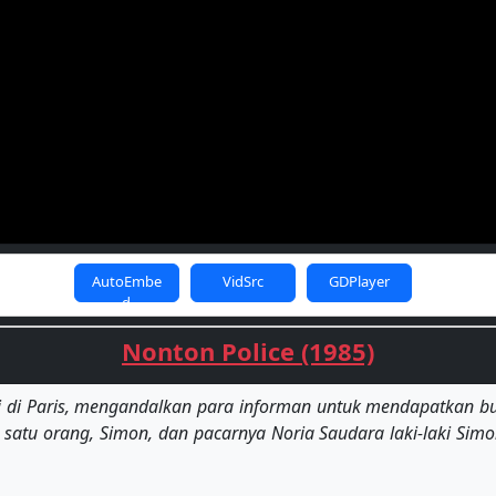
AutoEmbe
VidSrc
GDPlayer
d
Nonton Police (1985)
i di Paris, mengandalkan para informan untuk mendapatkan bukt
tu orang, Simon, dan pacarnya Noria Saudara laki-laki Sim