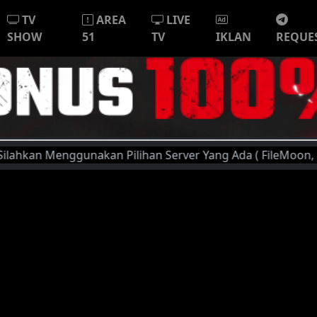
TV
AREA
LIVE
SHOW
51
TV
IKLAN
REQUE
n Menggunakan Pilihan Server Yang Ada ( FileMoon, PlayerX,