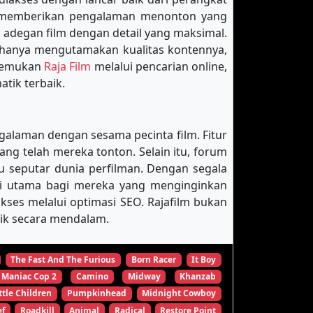
k memberikan pengalaman menonton yang
 adegan film dengan detail yang maksimal.
 hanya mengutamakan kualitas kontennya,
enemukan
Raja Film
melalui pencarian online,
tik terbaik.
galaman dengan sesama pecinta film. Fitur
 telah mereka tonton. Selain itu, forum
u seputar dunia perfilman. Dengan segala
nasi utama bagi mereka yang menginginkan
es melalui optimasi SEO. Rajafilm bukan
tik secara mendalam.
The Fast And The Furious
Born Racer
It Boy
Maniac Cop 2
Camino
Midway
Khanzab
ttle Children
Pumpkinhead
Midnight Cowboy
ef
Roadkill
Animal
Radical
Restore Point