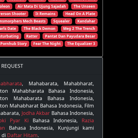
oleon
Air Mata Di Ujung Sajadah
The Unseen
Person Shooter
It Remains
Head On A Plate
ansmorphers Mech Beasts
Squealer
Kandahar
arls Date
The Black Demon
Meg 2 The Trench
turbating
Ratter
Pantat Dan Payudara Besar
 Pornhub Story
Fear The Night
The Equalizer 3
REQUEST
abharata
, Mahabarata, Mahabharat,
ton Mahabharata Bahasa Indonesia,
ton Mahabarata Bahasa Indonesia,
ton Mahabharat Bahasa Indonesia, Film
abarata,
Jodha Akbar
Bahasa Indonesia,
pki Pyar Ki
Bahasa Indonesia,
Razia
tan
Bahasa Indonesia, Kunjungi kami
 di
Daftar Hitam
.