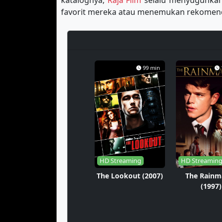
katalognya,
Raja Film
selalu menyuguhkan 
favorit mereka atau menemukan rekomend
99 min
HD Streaming
HD Streamin
The Lookout (2007)
The Rainm
(1997)