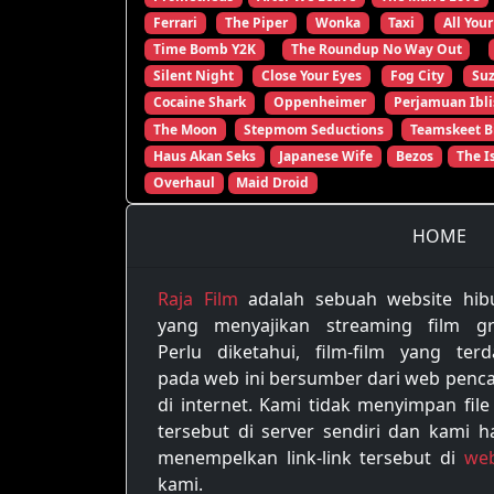
Ferrari
The Piper
Wonka
Taxi
All Your
Time Bomb Y2K
The Roundup No Way Out
Silent Night
Close Your Eyes
Fog City
Su
Cocaine Shark
Oppenheimer
Perjamuan Ibli
The Moon
Stepmom Seductions
Teamskeet B
Haus Akan Seks
Japanese Wife
Bezos
The I
Overhaul
Maid Droid
HOME
Raja Film
adalah sebuah website hib
yang menyajikan streaming film gra
Perlu diketahui, film-film yang terd
pada web ini bersumber dari web penca
di internet. Kami tidak menyimpan file
tersebut di server sendiri dan kami h
menempelkan link-link tersebut di
web
kami.