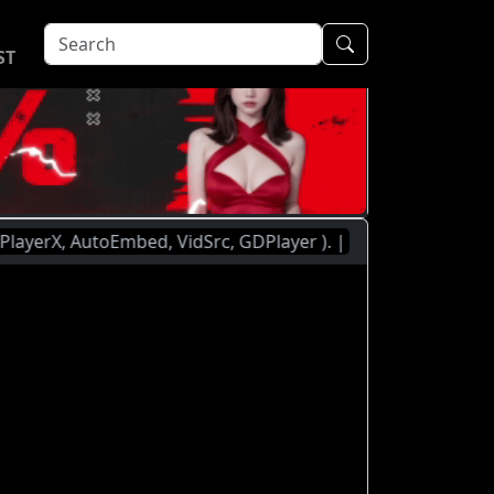
ST
 AutoEmbed, VidSrc, GDPlayer ). | You Are Currently Watchi