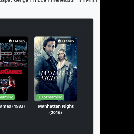
dapat dengan mudah menelusuri film-film
114 min
113 min
reaming
HD Streaming
ames (1983)
Manhattan Night
(2016)