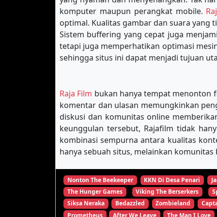
komputer maupun perangkat mobile.
Ra
optimal. Kualitas gambar dan suara yang 
Sistem buffering yang cepat juga menja
tetapi juga memperhatikan optimasi mes
sehingga situs ini dapat menjadi tujuan u
Raja Film
bukan hanya tempat menonton film
komentar dan ulasan memungkinkan pengg
diskusi dan komunitas online memberikan
keunggulan tersebut, Rajafilm tidak han
kombinasi sempurna antara kualitas kon
hanya sebuah situs, melainkan komunitas b
Nonton The Beekeeper
KKN Di Desa Penari
Ja
The Hunger Games
Viking The Berserkers
S
Siksa Neraka
Bedazzled
Zombieland
Capta
Prometheus
After We Leave
The Man I Love