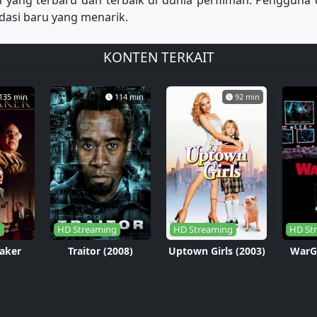
yang terbaru dan terbaik di dunia perfilman. Pengguna 
asi baru yang menarik.
KONTEN TERKAIT
135 min
114 min
92 min
g
HD Streaming
HD Streaming
HD St
aker
Traitor (2008)
Uptown Girls (2003)
WarG