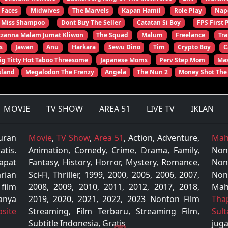
 Faces
Midwives
The Marvels
Kapan Hamil
Role Play
Nap
Miss Shampoo
Dont Buy The Seller
Catatan Si Boy
FPS First 
zzanna Malam Jumat Kliwon
The Squad
Malum
Freelance
Tr
s
Jawan
Anu
Harkara
Sewu Dino
Tim
Crypto Boy
C
ig Titty Hot Taboo Threesome
Japanese Moms
Perv Step Mom
Mas
sland
Megalodon The Frenzy
Angela
The Nun 2
Money Shot The
MOVIE
TV SHOW
AREA 51
LIVE TV
IKLAN
uran
Movie
,
TV Show
,
Area 51
, Action, Adventure,
Mah
tis.
Animation, Comedy, Crime, Drama, Family,
Non
apat
Fantasy, History, Horror, Mystery, Romance,
Non
rian
Sci-Fi, Thriller, 1999, 2000, 2005, 2006, 2007,
Non
 film
2008, 2009, 2010, 2011, 2012, 2017, 2018,
Mah
anya
2019, 2020, 2021, 2022, 2023 Nonton Film
Tha
site
Streaming, Film Terbaru, Streaming Film,
Sul
Subtitle Indonesia, Gratis
juga