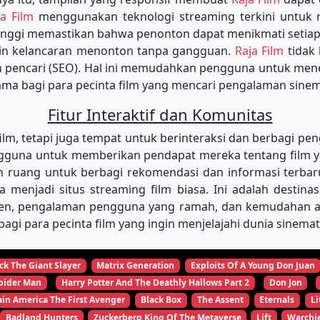
ja Film
menggunakan teknologi streaming terkini untu
tinggi memastikan bahwa penonton dapat menikmati setiap
min kelancaran menonton tanpa gangguan.
Raja Film
tidak
in pencari (SEO). Hal ini memudahkan pengguna untuk m
tama bagi para pecinta film yang mencari pengalaman sinema
Fitur Interaktif dan Komunitas
, tetapi juga tempat untuk berinteraksi dan berbagi pen
una untuk memberikan pendapat mereka tentang film yang
 ruang untuk berbagi rekomendasi dan informasi terbar
ya menjadi situs streaming film biasa. Ini adalah desti
ten, pengalaman pengguna yang ramah, dan kemudahan aks
agi para pecinta film yang ingin menjelajahi dunia sinema
ck The Giant Slayer
Matrix Generation
Exploits Of A Young Don Juan
pider Man
Harry Potter And The Deathly Hallows Part 2
Don Jon
in America The First Avenger
Black Box
The Assent
Eternals
Li
Badland Hunters
Zuckerberg King Of The Metaverse
Lift
Warchi