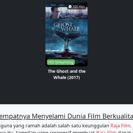
105 min
HD Streaming
The Ghost and the
Whale (2017)
empatnya Menyelami Dunia Film Berkualit
guna yang ramah adalah salah satu keunggulan
Raja Film
.
a itu, tampilan yang responsif membuat
Raja Film
dapat 