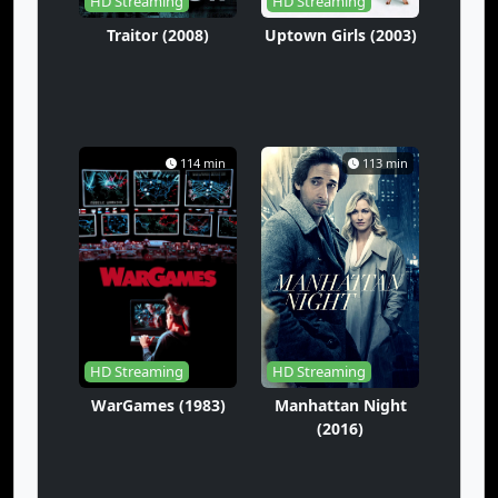
HD Streaming
HD Streaming
Traitor (2008)
Uptown Girls (2003)
114 min
113 min
HD Streaming
HD Streaming
WarGames (1983)
Manhattan Night
(2016)