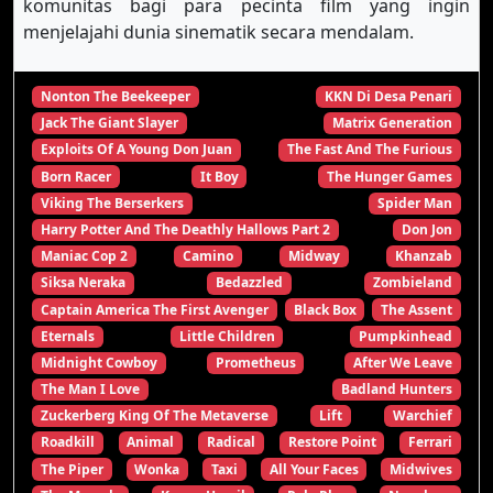
komunitas bagi para pecinta film yang ingin
menjelajahi dunia sinematik secara mendalam.
Nonton The Beekeeper
KKN Di Desa Penari
Jack The Giant Slayer
Matrix Generation
Exploits Of A Young Don Juan
The Fast And The Furious
Born Racer
It Boy
The Hunger Games
Viking The Berserkers
Spider Man
Harry Potter And The Deathly Hallows Part 2
Don Jon
Maniac Cop 2
Camino
Midway
Khanzab
Siksa Neraka
Bedazzled
Zombieland
Captain America The First Avenger
Black Box
The Assent
Eternals
Little Children
Pumpkinhead
Midnight Cowboy
Prometheus
After We Leave
The Man I Love
Badland Hunters
Zuckerberg King Of The Metaverse
Lift
Warchief
Roadkill
Animal
Radical
Restore Point
Ferrari
The Piper
Wonka
Taxi
All Your Faces
Midwives