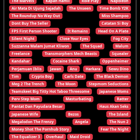
The Marvels
Kapan Hamil
Role Play
Napoleon
Air Mata Di Ujung Sajadah
The Unseen
Time Bomb Y2K
The Roundup No Way Out
Miss Shampoo
Dont Buy The Seller
Catatan Si Boy
FPS First Person Shooter
It Remains
Head On A Plate
Silent Night
Close Your Eyes
Fog City
Suzzanna Malam Jumat Kliwon
The Squad
Malum
Freelance
Transmorphers Mech Beasts
Squealer
Kandahar
Cocaine Shark
Oppenheimer
Perjamuan Iblis
Jawan
Anu
Harkara
Sewu Dino
Tim
Crypto Boy
Carls Date
The Black Demon
Meg 2 The Trench
The Moon
Stepmom Seductions
Teamskeet Big Titty Hot Taboo Threesome
Japanese Moms
Perv Step Mom
Masturbating
Ratter
Pantat Dan Payudara Besar
Haus Akan Seks
Japanese Wife
Bezos
The Island
Megalodon The Frenzy
Angela
The Nun 2
Money Shot The Pornhub Story
Fear The Night
The Equalizer 3
Overhaul
Maid Droid