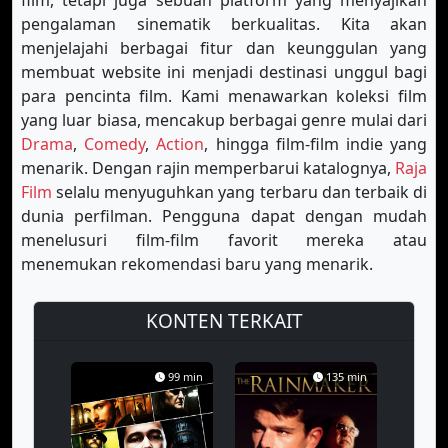
film, tetapi juga sebuah platform yang menyajikan
pengalaman sinematik berkualitas. Kita akan
menjelajahi berbagai fitur dan keunggulan yang
membuat website ini menjadi destinasi unggul bagi
para pencinta film. Kami menawarkan koleksi film
yang luar biasa, mencakup berbagai genre mulai dari
Drama
,
Comedy
,
Action
, hingga film-film indie yang
menarik. Dengan rajin memperbarui katalognya,
Raja
Film
selalu menyuguhkan yang terbaru dan terbaik di
dunia perfilman. Pengguna dapat dengan mudah
menelusuri film-film favorit mereka atau
menemukan rekomendasi baru yang menarik.
KONTEN TERKAIT
99 min
135 min