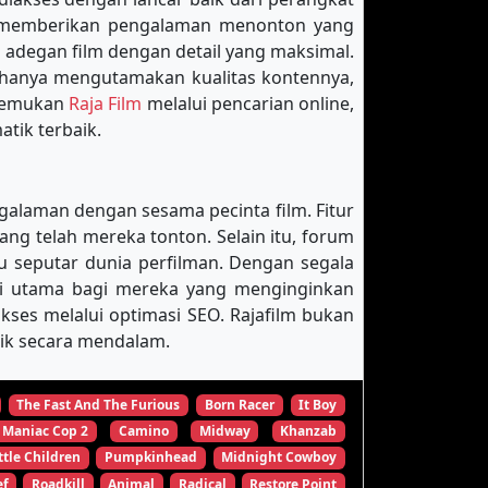
k memberikan pengalaman menonton yang
 adegan film dengan detail yang maksimal.
 hanya mengutamakan kualitas kontennya,
enemukan
Raja Film
melalui pencarian online,
tik terbaik.
galaman dengan sesama pecinta film. Fitur
 telah mereka tonton. Selain itu, forum
u seputar dunia perfilman. Dengan segala
nasi utama bagi mereka yang menginginkan
es melalui optimasi SEO. Rajafilm bukan
tik secara mendalam.
The Fast And The Furious
Born Racer
It Boy
Maniac Cop 2
Camino
Midway
Khanzab
ttle Children
Pumpkinhead
Midnight Cowboy
ef
Roadkill
Animal
Radical
Restore Point