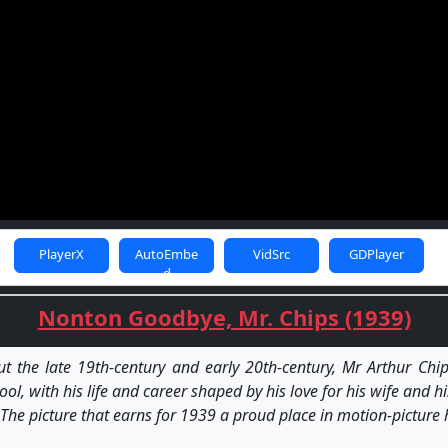
PlayerX
AutoEmbe
VidSrc
GDPlayer
d
Nonton Goodbye, Mr. Chips (1939)
 the late 19th-century and early 20th-century, Mr Arthur Chip
l, with his life and career shaped by his love for his wife and h
 The picture that earns for 1939 a proud place in motion-picture h