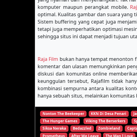
komputer maupun perangkat mobile.
Ra
optimal. Kualitas gambar dan suara yang 
Sistem buffering yang cepat juga menja
tetapi juga memperhatikan optimasi mes
sehingga situs ini dapat menjadi tujuan u
Raja Film
bukan hanya tempat menonton film
komentar dan ulasan memungkinkan pengg
diskusi dan komunitas online memberikan
keunggulan tersebut, Rajafilm tidak han
kombinasi sempurna antara kualitas kon
hanya sebuah situs, melainkan komunitas b
Nonton The Beekeeper
KKN Di Desa Penari
Ja
The Hunger Games
Viking The Berserkers
S
Siksa Neraka
Bedazzled
Zombieland
Capta
Prometheus
After We Leave
The Man I Love