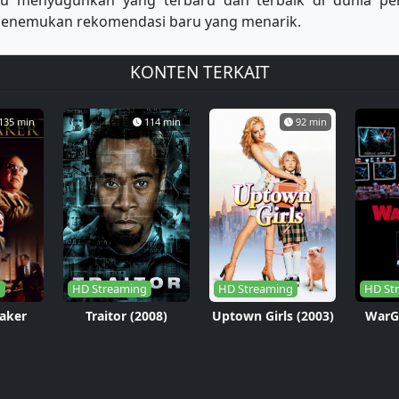
lu menyuguhkan yang terbaru dan terbaik di dunia p
u menemukan rekomendasi baru yang menarik.
KONTEN TERKAIT
135 min
114 min
92 min
g
HD Streaming
HD Streaming
HD St
aker
Traitor (2008)
Uptown Girls (2003)
WarG