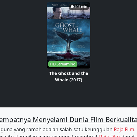
105 min
HD Streaming
The Ghost and the
Whale (2017)
empatnya Menyelami Dunia Film Berkualit
guna yang ramah adalah salah satu keunggulan
Raja Film
.
a itu, tampilan yang responsif membuat
Raja Film
dapat 