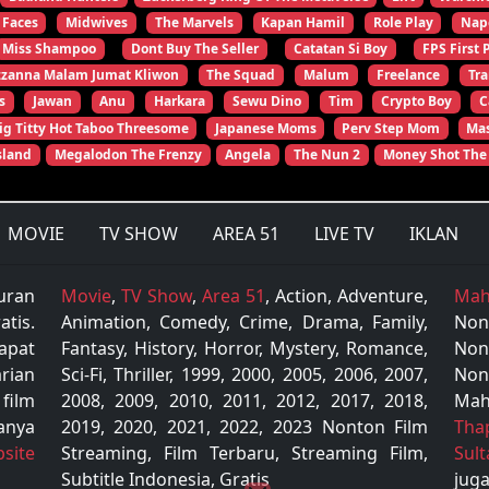
 Faces
Midwives
The Marvels
Kapan Hamil
Role Play
Nap
Miss Shampoo
Dont Buy The Seller
Catatan Si Boy
FPS First 
zzanna Malam Jumat Kliwon
The Squad
Malum
Freelance
Tr
s
Jawan
Anu
Harkara
Sewu Dino
Tim
Crypto Boy
C
ig Titty Hot Taboo Threesome
Japanese Moms
Perv Step Mom
Mas
sland
Megalodon The Frenzy
Angela
The Nun 2
Money Shot The
MOVIE
TV SHOW
AREA 51
LIVE TV
IKLAN
uran
Movie
,
TV Show
,
Area 51
, Action, Adventure,
Mah
tis.
Animation, Comedy, Crime, Drama, Family,
Non
apat
Fantasy, History, Horror, Mystery, Romance,
Non
rian
Sci-Fi, Thriller, 1999, 2000, 2005, 2006, 2007,
Non
 film
2008, 2009, 2010, 2011, 2012, 2017, 2018,
Mah
anya
2019, 2020, 2021, 2022, 2023 Nonton Film
Tha
site
Streaming, Film Terbaru, Streaming Film,
Sul
Subtitle Indonesia, Gratis
juga