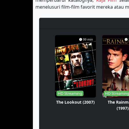
memperbarui katalognya,
Raja Film
sela
menelusuri film-film favorit mereka ata
99 min
HD Streaming
HD Streamin
The Lookout (2007)
The Rainm
(1997)