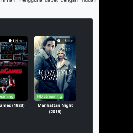
erfilman. Pengguna dapat dengan mudah
114 min
113 min
reaming
HD Streaming
ames (1983)
Manhattan Night
(2016)