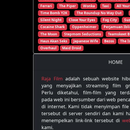
Ferrari
The Piper
Wonka
Taxi
All Your
Time Bomb Y2K
The Roundup No Way Out
Silent Night
Close Your Eyes
Fog City
Su
Cocaine Shark
Oppenheimer
Perjamuan Ibli
The Moon
Stepmom Seductions
Teamskeet B
Haus Akan Seks
Japanese Wife
Bezos
The I
Overhaul
Maid Droid
HOME
Raja Film
adalah sebuah website hib
yang menyajikan streaming film gra
Perlu diketahui, film-film yang terd
pada web ini bersumber dari web penca
di internet. Kami tidak menyimpan file
tersebut di server sendiri dan kami h
menempelkan link-link tersebut di
web
kami.