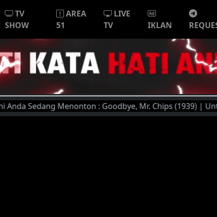
TV
AREA
LIVE
SHOW
51
TV
IKLAN
REQUE
da Sedang Menonton : Goodbye, Mr. Chips (1939) | Untuk Kua