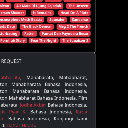
oleon
Air Mata Di Ujung Sajadah
The Unseen
Person Shooter
It Remains
Head On A Plate
ansmorphers Mech Beasts
Squealer
Kandahar
arls Date
The Black Demon
Meg 2 The Trench
turbating
Ratter
Pantat Dan Payudara Besar
 Pornhub Story
Fear The Night
The Equalizer 3
REQUEST
abharata
, Mahabarata, Mahabharat,
ton Mahabharata Bahasa Indonesia,
ton Mahabarata Bahasa Indonesia,
ton Mahabharat Bahasa Indonesia, Film
abarata,
Jodha Akbar
Bahasa Indonesia,
pki Pyar Ki
Bahasa Indonesia,
Razia
tan
Bahasa Indonesia, Kunjungi kami
 di
Daftar Hitam
.