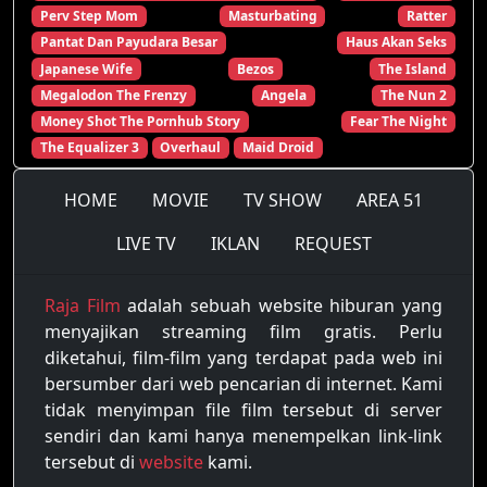
Perv Step Mom
Masturbating
Ratter
Pantat Dan Payudara Besar
Haus Akan Seks
Japanese Wife
Bezos
The Island
Megalodon The Frenzy
Angela
The Nun 2
Money Shot The Pornhub Story
Fear The Night
The Equalizer 3
Overhaul
Maid Droid
HOME
MOVIE
TV SHOW
AREA 51
LIVE TV
IKLAN
REQUEST
Raja Film
adalah sebuah website hiburan yang
menyajikan streaming film gratis. Perlu
diketahui, film-film yang terdapat pada web ini
bersumber dari web pencarian di internet. Kami
tidak menyimpan file film tersebut di server
sendiri dan kami hanya menempelkan link-link
tersebut di
website
kami.