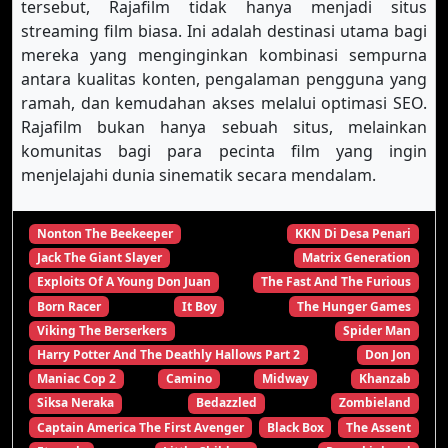
tersebut, Rajafilm tidak hanya menjadi situs
streaming film biasa. Ini adalah destinasi utama bagi
mereka yang menginginkan kombinasi sempurna
antara kualitas konten, pengalaman pengguna yang
ramah, dan kemudahan akses melalui optimasi SEO.
Rajafilm bukan hanya sebuah situs, melainkan
komunitas bagi para pecinta film yang ingin
menjelajahi dunia sinematik secara mendalam.
Nonton The Beekeeper
KKN Di Desa Penari
Jack The Giant Slayer
Matrix Generation
Exploits Of A Young Don Juan
The Fast And The Furious
Born Racer
It Boy
The Hunger Games
Viking The Berserkers
Spider Man
Harry Potter And The Deathly Hallows Part 2
Don Jon
Maniac Cop 2
Camino
Midway
Khanzab
Siksa Neraka
Bedazzled
Zombieland
Captain America The First Avenger
Black Box
The Assent