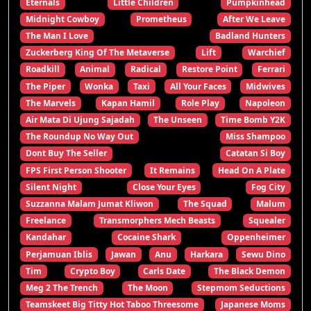
Eternals
Little Children
Pumpkinhead
Midnight Cowboy
Prometheus
After We Leave
The Man I Love
Badland Hunters
Zuckerberg King Of The Metaverse
Lift
Warchief
Roadkill
Animal
Radical
Restore Point
Ferrari
The Piper
Wonka
Taxi
All Your Faces
Midwives
The Marvels
Kapan Hamil
Role Play
Napoleon
Air Mata Di Ujung Sajadah
The Unseen
Time Bomb Y2K
The Roundup No Way Out
Miss Shampoo
Dont Buy The Seller
Catatan Si Boy
FPS First Person Shooter
It Remains
Head On A Plate
Silent Night
Close Your Eyes
Fog City
Suzzanna Malam Jumat Kliwon
The Squad
Malum
Freelance
Transmorphers Mech Beasts
Squealer
Kandahar
Cocaine Shark
Oppenheimer
Perjamuan Iblis
Jawan
Anu
Harkara
Sewu Dino
Tim
Crypto Boy
Carls Date
The Black Demon
Meg 2 The Trench
The Moon
Stepmom Seductions
Teamskeet Big Titty Hot Taboo Threesome
Japanese Moms