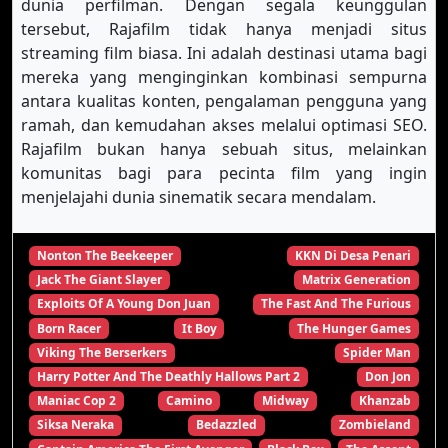
dunia perfilman. Dengan segala keunggulan
tersebut, Rajafilm tidak hanya menjadi situs
streaming film biasa. Ini adalah destinasi utama bagi
mereka yang menginginkan kombinasi sempurna
antara kualitas konten, pengalaman pengguna yang
ramah, dan kemudahan akses melalui optimasi SEO.
Rajafilm bukan hanya sebuah situs, melainkan
komunitas bagi para pecinta film yang ingin
menjelajahi dunia sinematik secara mendalam.
Nonton The Beekeeper
KKN Di Desa Penari
Jack The Giant Slayer
Matrix Generation
Exploits Of A Young Don Juan
The Fast And The Furious
Born Racer
It Boy
The Hunger Games
Viking The Berserkers
Spider Man
Harry Potter And The Deathly Hallows Part 2
Don Jon
Maniac Cop 2
Camino
Midway
Khanzab
Siksa Neraka
Bedazzled
Zombieland