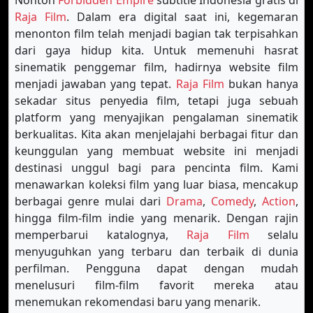
Nonton
Forbidden Empire
subtitle Indonesia gratis di
Raja Film
. Dalam era digital saat ini, kegemaran
menonton film telah menjadi bagian tak terpisahkan
dari gaya hidup kita. Untuk memenuhi hasrat
sinematik penggemar film, hadirnya website film
menjadi jawaban yang tepat.
Raja Film
bukan hanya
sekadar situs penyedia film, tetapi juga sebuah
platform yang menyajikan pengalaman sinematik
berkualitas. Kita akan menjelajahi berbagai fitur dan
keunggulan yang membuat website ini menjadi
destinasi unggul bagi para pencinta film. Kami
menawarkan koleksi film yang luar biasa, mencakup
berbagai genre mulai dari
Drama
,
Comedy
,
Action
,
hingga film-film indie yang menarik. Dengan rajin
memperbarui katalognya,
Raja Film
selalu
menyuguhkan yang terbaru dan terbaik di dunia
perfilman. Pengguna dapat dengan mudah
menelusuri film-film favorit mereka atau
menemukan rekomendasi baru yang menarik.