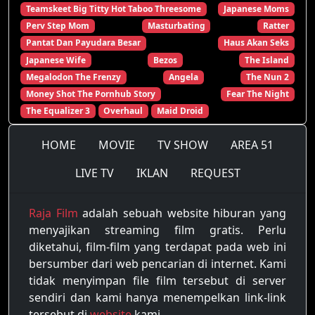
Teamskeet Big Titty Hot Taboo Threesome
Japanese Moms
Perv Step Mom
Masturbating
Ratter
Pantat Dan Payudara Besar
Haus Akan Seks
Japanese Wife
Bezos
The Island
Megalodon The Frenzy
Angela
The Nun 2
Money Shot The Pornhub Story
Fear The Night
The Equalizer 3
Overhaul
Maid Droid
HOME
MOVIE
TV SHOW
AREA 51
LIVE TV
IKLAN
REQUEST
Raja Film
adalah sebuah website hiburan yang
menyajikan streaming film gratis. Perlu
diketahui, film-film yang terdapat pada web ini
bersumber dari web pencarian di internet. Kami
tidak menyimpan file film tersebut di server
sendiri dan kami hanya menempelkan link-link
tersebut di
website
kami.