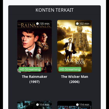
KONTEN TERKAIT
135 min
102 min
HD Streaming
HD Streaming
The Rainmaker
The Wicker Man
(1997)
(2006)
114 min
114 min