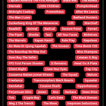
Captain America The First Avenger
Black Box
The Assent
Eternals
Little Children
Pumpkinhead
Midnight Cowboy
Prometheus
After We Leave
The Man I Love
Badland Hunters
Zuckerberg King Of The Metaverse
Lift
Warchief
Roadkill
Animal
Radical
Restore Point
Ferrari
The Piper
Wonka
Taxi
All Your Faces
Midwives
The Marvels
Kapan Hamil
Role Play
Napoleon
Air Mata Di Ujung Sajadah
The Unseen
Time Bomb Y2K
The Roundup No Way Out
Miss Shampoo
Dont Buy The Seller
Catatan Si Boy
FPS First Person Shooter
It Remains
Head On A Plate
Silent Night
Close Your Eyes
Fog City
Suzzanna Malam Jumat Kliwon
The Squad
Malum
Freelance
Transmorphers Mech Beasts
Squealer
Kandahar
Cocaine Shark
Oppenheimer
Perjamuan Iblis
Jawan
Anu
Harkara
Sewu Dino
Tim
Crypto Boy
Carls Date
The Black Demon
Meg 2 The Trench
The Moon
Stepmom Seductions